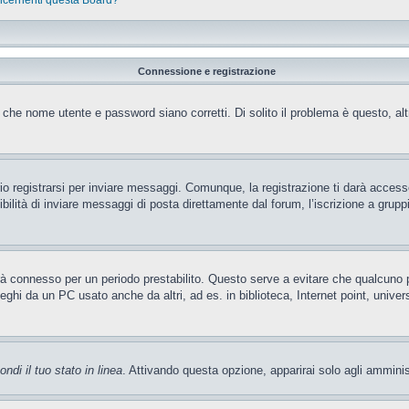
oncernenti questa Board?
Connessione e registrazione
 che nome utente e password siano corretti. Di solito il problema è questo, al
 registrarsi per inviare messaggi. Comunque, la registrazione ti darà accesso 
ilità di inviare messaggi di posta direttamente dal forum, l’iscrizione a gruppi 
rrà connesso per un periodo prestabilito. Questo serve a evitare che qualcun
leghi da un PC usato anche da altri, ad es. in biblioteca, Internet point, unive
ndi il tuo stato in linea
. Attivando questa opzione, apparirai solo agli amminis