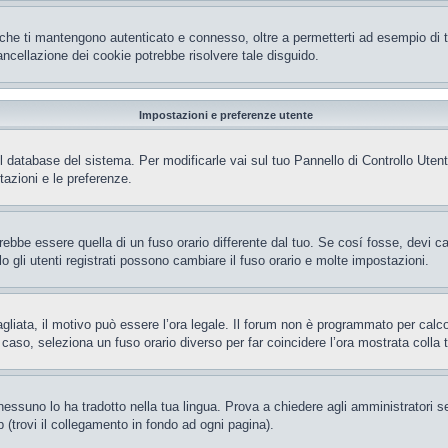
che ti mantengono autenticato e connesso, oltre a permetterti ad esempio di ten
ncellazione dei cookie potrebbe risolvere tale disguido.
Impostazioni e preferenze utente
el database del sistema. Per modificarle vai sul tuo Pannello di Controllo Ut
azioni e le preferenze.
be essere quella di un fuso orario differente dal tuo. Se cosí fosse, devi camb
gli utenti registrati possono cambiare il fuso orario e molte impostazioni.
gliata, il motivo può essere l’ora legale. Il forum non è programmato per calcola
l caso, seleziona un fuso orario diverso per far coincidere l’ora mostrata colla 
essuno lo ha tradotto nella tua lingua. Prova a chiedere agli amministratori se 
 (trovi il collegamento in fondo ad ogni pagina).