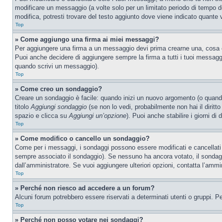
modificare un messaggio (a volte solo per un limitato periodo di tempo 
modifica, potresti trovare del testo aggiunto dove viene indicato quant
Top
» Come aggiungo una firma ai miei messaggi?
Per aggiungere una firma a un messaggio devi prima crearne una, cosa ch
Puoi anche decidere di aggiungere sempre la firma a tutti i tuoi messag
quando scrivi un messaggio).
Top
» Come creo un sondaggio?
Creare un sondaggio è facile: quando inizi un nuovo argomento (o quando
titolo
Aggiungi sondaggio
(se non lo vedi, probabilmente non hai il diritto
spazio e clicca su
Aggiungi un’opzione
). Puoi anche stabilire i giorni di
Top
» Come modifico o cancello un sondaggio?
Come per i messaggi, i sondaggi possono essere modificati e cancellati s
sempre associato il sondaggio). Se nessuno ha ancora votato, il sondaggi
dall’amministratore. Se vuoi aggiungere ulteriori opzioni, contatta l’ammi
Top
» Perché non riesco ad accedere a un forum?
Alcuni forum potrebbero essere riservati a determinati utenti o gruppi. P
Top
» Perché non posso votare nei sondaggi?