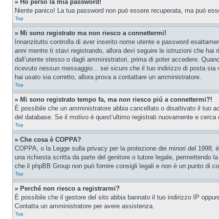
» Ho perso la mia password!
Niente panico! La tua password non può essere recuperata, ma può essere
Top
» Mi sono registrato ma non riesco a connettermi!
Innanzitutto controlla di aver inserito nome utente e password esattamen
anni
mentre ti stavi registrando, allora devi seguire le istruzioni che hai
dall’utente stesso o dagli amministratori, prima di poter accedere. Quando t
ricevuto nessun messaggio... sei sicuro che il tuo indirizzo di posta sia 
hai usato sia corretto, allora prova a contattare un amministratore.
Top
» Mi sono registrato tempo fa, ma non riesco piú a connettermi?!
È possibile che un amministratore abbia cancellato o disattivato il tuo 
del database. Se il motivo è quest’ultimo registrati nuovamente e cerca 
Top
» Che cosa è COPPA?
COPPA, o la Legge sulla privacy per la protezione dei minori del 1998, è 
una richiesta scritta da parte del genitore o tutore legale, permettendo l
che il phpBB Group non può fornire consigli legali e non è un punto di co
Top
» Perché non riesco a registrarmi?
È possibile che il gestore del sito abbia bannato il tuo indirizzo IP oppure
Contatta un amministratore per avere assistenza.
Top