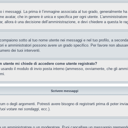
 messaggi. La prima è l’immagine associata al tuo grado, generalmente ha la f
ome avatar, che in genere è unica e specifica per ogni utente. L’amministratore 
, allora è una decisione dell’amministrazione, e devi chiedere a questa le rag
 compaiono sotto al tuo nome utente nei messaggi e nel tuo profilo, a seconda de
eratori e amministratori possono avere un grado specifico. Per favore non abusar
umero dei tuoi interventi.
un utente mi chiede di accedere come utente registrato?
nti usando il modulo di invio posta interno (ammesso, ovviamente, che gli ammi
imi.
Scrivere messaggi
m o degli argomenti. Potresti avere bisogno di registrarti prima di poter invia
uoi votare nei sondaggi
, ecc.).
ia un amministratore o un moderatore. Puoi cancellare un messaggio premendo