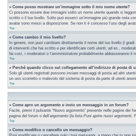
» Come posso mostrare un’immagine sotto il mio nome utente?
Ci possono essere due immagini sotto un nome utente quando si leggono i
scritto o il tuo livello. Sotto può esserci un’immagine piú grande nota c
avatar sono messi a disposizione. Se non ti è concesso l’uso degli avatar
Top
» Come cambio il mio livello?
In genere, non puoi cambiare direttamente il nome del tuo livello (i gradi
di interventi che hai scritto e per identificare certi utenti; ad es., mod
fai cosí, i moderatori o l’amministratore probabilmente abbasseranno il n
Top
» Perché quando clicco sul collegamento all’indirizzo di posta di 
Solo gli utenti registrati possono inviare messaggi di posta ad altri ute
un uso scorretto o malevolo del sistema di posta da parte di utenti anon
Top
» Come apro un argomento o invio un messaggio in un forum?
Facile, premi il pulsante “Nuovo argomento” presente nelle pagine dei foru
pagina del forum o dell’argomento (la lista
Puoi aprire nuovi argomenti
,
P
Top
» Come modifico o cancello un messaggio?
Puoi modificare o cancellare solo i tuoi messaggi, a meno che tu non s