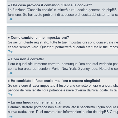
» Che cosa provoca il comando “Cancella cookie”?
La funzione “Cancella cookie” eliminerà tutti i cookie generati da phpBB 
funzione. Se hai avuto problemi di accesso o di uscita dal sistema, la ca
Top
» Come cambio le mie impostazioni?
Se sei un utente registrato, tutte le tue impostazioni sono conservate n
essere sempre vero. Questo ti permetterà di cambiare tutte le tue impost
Top
» L’ora non è corretta!
L’ora è quasi sicuramente corretta, comunque l’ora che stai vedendo potreb
con la tua area, es. London, Paris, New York, Sydney, ecc. Nota che solo 
Top
» Ho cambiato il fuso orario ma l’ora è ancora sbagliata!
Se sei sicuro di aver impostato il fuso orario corretto e l’ora è ancora sba
periodo dell’ora legale l’ora potrebbe essere diversa dall’ora locale. In ta
Top
» La mia lingua non è nella lista!
L’amministratore potrebbe non aver installato il pacchetto lingua oppure n
nuova traduzione. Puoi trovare altre informazioni al sito del phpBB Group
Top