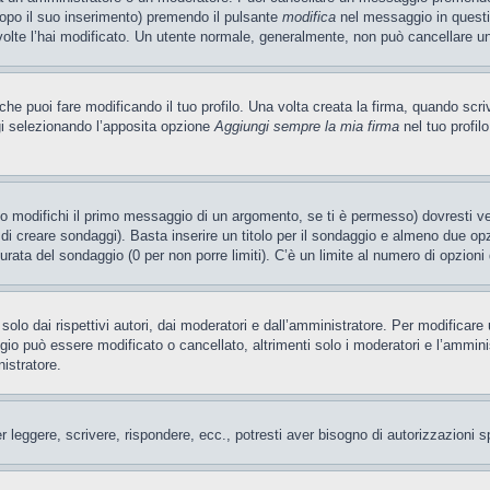
dopo il suo inserimento) premendo il pulsante
modifica
nel messaggio in questi
e volte l’hai modificato. Un utente normale, generalmente, non può cancellare
e puoi fare modificando il tuo profilo. Una volta creata la firma, quando scr
gi selezionando l’apposita opzione
Aggiungi sempre la mia firma
nel tuo profil
 modifichi il primo messaggio di un argomento, se ti è permesso) dovresti ved
 di creare sondaggi). Basta inserire un titolo per il sondaggio e almeno due opzi
 durata del sondaggio (0 per non porre limiti). C’è un limite al numero di opzioni
olo dai rispettivi autori, dai moderatori e dall’amministratore. Per modificar
o può essere modificato o cancellato, altrimenti solo i moderatori e l’amminist
nistratore.
er leggere, scrivere, rispondere, ecc., potresti aver bisogno di autorizzazioni