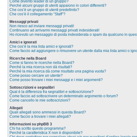
Come divento leader di un gruppo?
Perché alcuni gruppi di utenti appaiono in colori differenti?
Che cos’è un gruppo di utenti predefinito?
Che cos’è il collegamento “Staff”?
Messaggi privati
Non riesco ad inviare messaggi privati!
Continuano ad arrivarmi messaggi privati indesiderati!
Ho ricevuto un messaggio di posta indesiderata o spam da qualcuno in ques
Amici e ignorati
Che cos’è la mia lista amici e ignorati?
Come faccio ad aggiungere o rimuovere un utente dalla mia lista amici o igno
Ricerche nella Board
Come si fanno le ricerche nella Board?
Perché la mia ricerca non dà risultati?
Perché la mia ricerca dà come risultato una pagina vuota?
Come posso cercare un utente?
Come posso trovare i miei messaggi e i miei argomenti?
Sottoscrizioni e segnalibri
Qual è la differenza fra segnalibri e sottoscrizione?
Come faccio ad sottoscrivere un determinato argomento o forum?
Come cancello le mie sottoscrizioni?
Allegati
Quali allegati sono ammessi in questa Board?
Come faccio a trovare i miei allegati?
Informazioni su phpBB 3
Chi ha scritto questo programma?
Perché la caratteristica X non è disponibile?