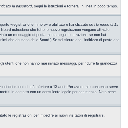
nticato la password
, segui le istruzioni e tornerai in linea in poco tempo.
porto «registrazione minore» è abilitato e hai cliccato su
Ho meno di 13
ne Board richiedono che tutte le nuove registrazioni vengano attivate
nviato un messaggio di posta, allora segui le istruzioni; se non hai
nonimi che abusano della Board.) Se sei sicuro che l’indirizzo di posta che
egli utenti che non hanno mai inviato messaggi, per ridurre la grandezza
ioni dei minori di età inferiore a 13 anni. Per avere tale consenso serve
e, mettiti in contatto con un consulente legale per assistenza. Nota bene
to le registrazioni per impedire ai nuovi visitatori di registrarsi.