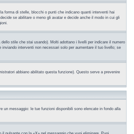
orma di stelle, blocchi o punti che indicano quanti interventi hai
decide se abilitare o meno gli avatar e decide anche il modo in cui gli
ioni.
llo stile che stai usando). Molti adottano i livelli per indicare il numero
e inviando interventi non necessari solo per aumentare il tuo livello; se
nistratori abbiano abilitato questa funzione). Questo serve a prevenire
re un messaggio: le tue funzioni disponibili sono elencate in fondo alla
 il pulsante con la «X» nel messaggio che vuoi eliminare. Puoi