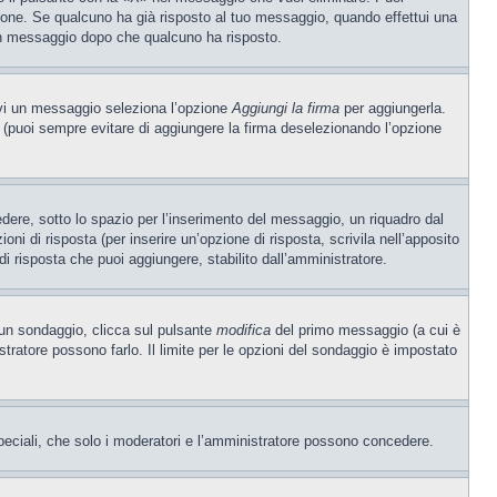
one. Se qualcuno ha già risposto al tuo messaggio, quando effettui una
 un messaggio dopo che qualcuno ha risposto.
ivi un messaggio seleziona l’opzione
Aggiungi la firma
per aggiungerla.
o (puoi sempre evitare di aggiungere la firma deselezionando l’opzione
ere, sotto lo spazio per l’inserimento del messaggio, un riquadro dal
oni di risposta (per inserire un’opzione di risposta, scrivila nell’apposito
 di risposta che puoi aggiungere, stabilito dall’amministratore.
e un sondaggio, clicca sul pulsante
modifica
del primo messaggio (a cui è
ratore possono farlo. Il limite per le opzioni del sondaggio è impostato
 speciali, che solo i moderatori e l’amministratore possono concedere.