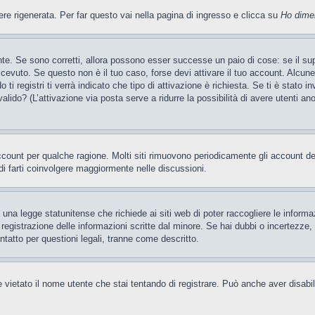
 rigenerata. Per far questo vai nella pagina di ingresso e clicca su
Ho dime
te. Se sono corretti, allora possono esser successe un paio di cose: se il sup
 ricevuto. Se questo non è il tuo caso, forse devi attivare il tuo account. Alcu
i registri ti verrà indicato che tipo di attivazione è richiesta. Se ti è stato i
valido? (L’attivazione via posta serve a ridurre la possibilità di avere utenti a
account per qualche ragione. Molti siti rimuovono periodicamente gli account d
di farti coinvolgere maggiormente nelle discussioni.
una legge statunitense che richiede ai siti web di poter raccogliere le informaz
a registrazione delle informazioni scritte dal minore. Se hai dubbi o incertezz
ntatto per questioni legali, tranne come descritto.
 vietato il nome utente che stai tentando di registrare. Può anche aver disabilita