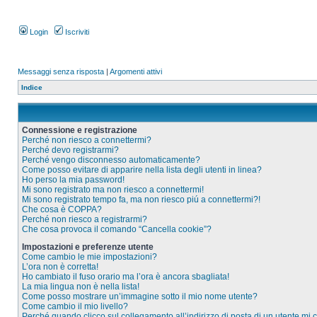
Login
Iscriviti
Messaggi senza risposta
|
Argomenti attivi
Indice
Connessione e registrazione
Perché non riesco a connettermi?
Perché devo registrarmi?
Perché vengo disconnesso automaticamente?
Come posso evitare di apparire nella lista degli utenti in linea?
Ho perso la mia password!
Mi sono registrato ma non riesco a connettermi!
Mi sono registrato tempo fa, ma non riesco piú a connettermi?!
Che cosa è COPPA?
Perché non riesco a registrarmi?
Che cosa provoca il comando “Cancella cookie”?
Impostazioni e preferenze utente
Come cambio le mie impostazioni?
L’ora non è corretta!
Ho cambiato il fuso orario ma l’ora è ancora sbagliata!
La mia lingua non è nella lista!
Come posso mostrare un’immagine sotto il mio nome utente?
Come cambio il mio livello?
Perché quando clicco sul collegamento all’indirizzo di posta di un utente mi