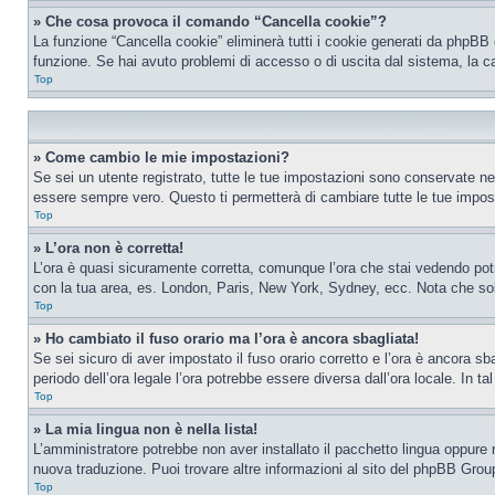
» Che cosa provoca il comando “Cancella cookie”?
La funzione “Cancella cookie” eliminerà tutti i cookie generati da phpBB 
funzione. Se hai avuto problemi di accesso o di uscita dal sistema, la ca
Top
» Come cambio le mie impostazioni?
Se sei un utente registrato, tutte le tue impostazioni sono conservate n
essere sempre vero. Questo ti permetterà di cambiare tutte le tue impost
Top
» L’ora non è corretta!
L’ora è quasi sicuramente corretta, comunque l’ora che stai vedendo potreb
con la tua area, es. London, Paris, New York, Sydney, ecc. Nota che solo 
Top
» Ho cambiato il fuso orario ma l’ora è ancora sbagliata!
Se sei sicuro di aver impostato il fuso orario corretto e l’ora è ancora sba
periodo dell’ora legale l’ora potrebbe essere diversa dall’ora locale. In ta
Top
» La mia lingua non è nella lista!
L’amministratore potrebbe non aver installato il pacchetto lingua oppure n
nuova traduzione. Puoi trovare altre informazioni al sito del phpBB Group
Top