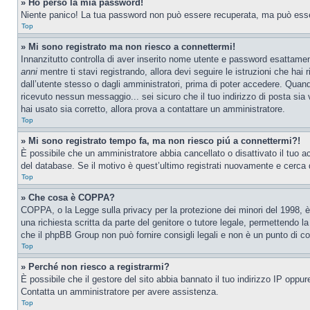
» Ho perso la mia password!
Niente panico! La tua password non può essere recuperata, ma può essere
Top
» Mi sono registrato ma non riesco a connettermi!
Innanzitutto controlla di aver inserito nome utente e password esattamen
anni
mentre ti stavi registrando, allora devi seguire le istruzioni che hai
dall’utente stesso o dagli amministratori, prima di poter accedere. Quando t
ricevuto nessun messaggio... sei sicuro che il tuo indirizzo di posta sia 
hai usato sia corretto, allora prova a contattare un amministratore.
Top
» Mi sono registrato tempo fa, ma non riesco piú a connettermi?!
È possibile che un amministratore abbia cancellato o disattivato il tuo 
del database. Se il motivo è quest’ultimo registrati nuovamente e cerca 
Top
» Che cosa è COPPA?
COPPA, o la Legge sulla privacy per la protezione dei minori del 1998, è 
una richiesta scritta da parte del genitore o tutore legale, permettendo l
che il phpBB Group non può fornire consigli legali e non è un punto di co
Top
» Perché non riesco a registrarmi?
È possibile che il gestore del sito abbia bannato il tuo indirizzo IP oppure
Contatta un amministratore per avere assistenza.
Top