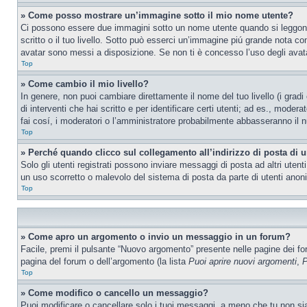
» Come posso mostrare un’immagine sotto il mio nome utente?
Ci possono essere due immagini sotto un nome utente quando si leggono i
scritto o il tuo livello. Sotto può esserci un’immagine piú grande nota c
avatar sono messi a disposizione. Se non ti è concesso l’uso degli avatar
Top
» Come cambio il mio livello?
In genere, non puoi cambiare direttamente il nome del tuo livello (i gradi
di interventi che hai scritto e per identificare certi utenti; ad es., mod
fai cosí, i moderatori o l’amministratore probabilmente abbasseranno il n
Top
» Perché quando clicco sul collegamento all’indirizzo di posta di 
Solo gli utenti registrati possono inviare messaggi di posta ad altri ute
un uso scorretto o malevolo del sistema di posta da parte di utenti anon
Top
» Come apro un argomento o invio un messaggio in un forum?
Facile, premi il pulsante “Nuovo argomento” presente nelle pagine dei foru
pagina del forum o dell’argomento (la lista
Puoi aprire nuovi argomenti
,
P
Top
» Come modifico o cancello un messaggio?
Puoi modificare o cancellare solo i tuoi messaggi, a meno che tu non s