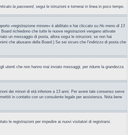
nticato la password
, segui le istruzioni e tornerai in linea in poco tempo.
porto «registrazione minore» è abilitato e hai cliccato su
Ho meno di 13
ne Board richiedono che tutte le nuove registrazioni vengano attivate
nviato un messaggio di posta, allora segui le istruzioni; se non hai
nonimi che abusano della Board.) Se sei sicuro che l’indirizzo di posta che
egli utenti che non hanno mai inviato messaggi, per ridurre la grandezza
ioni dei minori di età inferiore a 13 anni. Per avere tale consenso serve
e, mettiti in contatto con un consulente legale per assistenza. Nota bene
to le registrazioni per impedire ai nuovi visitatori di registrarsi.