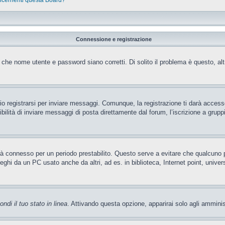
oncernenti questa Board?
Connessione e registrazione
 che nome utente e password siano corretti. Di solito il problema è questo, al
 registrarsi per inviare messaggi. Comunque, la registrazione ti darà accesso 
ilità di inviare messaggi di posta direttamente dal forum, l’iscrizione a gruppi 
rrà connesso per un periodo prestabilito. Questo serve a evitare che qualcun
leghi da un PC usato anche da altri, ad es. in biblioteca, Internet point, unive
ndi il tuo stato in linea
. Attivando questa opzione, apparirai solo agli amminis