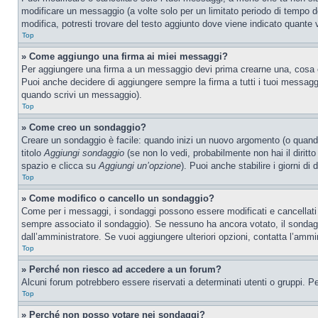
modificare un messaggio (a volte solo per un limitato periodo di tempo 
modifica, potresti trovare del testo aggiunto dove viene indicato quant
Top
» Come aggiungo una firma ai miei messaggi?
Per aggiungere una firma a un messaggio devi prima crearne una, cosa ch
Puoi anche decidere di aggiungere sempre la firma a tutti i tuoi messag
quando scrivi un messaggio).
Top
» Come creo un sondaggio?
Creare un sondaggio è facile: quando inizi un nuovo argomento (o quando
titolo
Aggiungi sondaggio
(se non lo vedi, probabilmente non hai il diritto
spazio e clicca su
Aggiungi un’opzione
). Puoi anche stabilire i giorni di
Top
» Come modifico o cancello un sondaggio?
Come per i messaggi, i sondaggi possono essere modificati e cancellati s
sempre associato il sondaggio). Se nessuno ha ancora votato, il sondaggi
dall’amministratore. Se vuoi aggiungere ulteriori opzioni, contatta l’ammi
Top
» Perché non riesco ad accedere a un forum?
Alcuni forum potrebbero essere riservati a determinati utenti o gruppi. P
Top
» Perché non posso votare nei sondaggi?