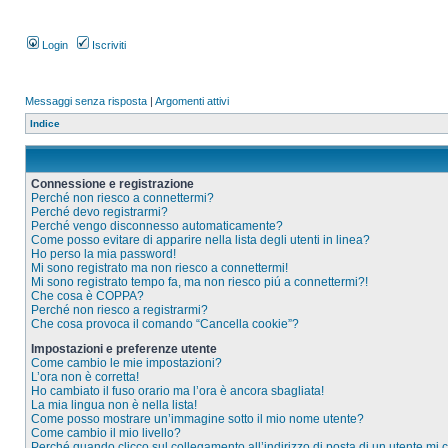
Login
Iscriviti
Messaggi senza risposta
|
Argomenti attivi
Indice
Connessione e registrazione
Perché non riesco a connettermi?
Perché devo registrarmi?
Perché vengo disconnesso automaticamente?
Come posso evitare di apparire nella lista degli utenti in linea?
Ho perso la mia password!
Mi sono registrato ma non riesco a connettermi!
Mi sono registrato tempo fa, ma non riesco piú a connettermi?!
Che cosa è COPPA?
Perché non riesco a registrarmi?
Che cosa provoca il comando “Cancella cookie”?
Impostazioni e preferenze utente
Come cambio le mie impostazioni?
L’ora non è corretta!
Ho cambiato il fuso orario ma l’ora è ancora sbagliata!
La mia lingua non è nella lista!
Come posso mostrare un’immagine sotto il mio nome utente?
Come cambio il mio livello?
Perché quando clicco sul collegamento all’indirizzo di posta di un utente mi