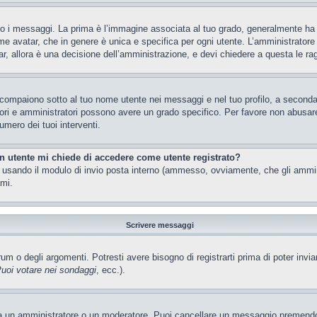
 messaggi. La prima è l’immagine associata al tuo grado, generalmente ha la f
ome avatar, che in genere è unica e specifica per ogni utente. L’amministratore 
, allora è una decisione dell’amministrazione, e devi chiedere a questa le rag
 compaiono sotto al tuo nome utente nei messaggi e nel tuo profilo, a seconda de
eratori e amministratori possono avere un grado specifico. Per favore non abusar
umero dei tuoi interventi.
un utente mi chiede di accedere come utente registrato?
nti usando il modulo di invio posta interno (ammesso, ovviamente, che gli ammi
imi.
Scrivere messaggi
m o degli argomenti. Potresti avere bisogno di registrarti prima di poter invia
uoi votare nei sondaggi
, ecc.).
ia un amministratore o un moderatore. Puoi cancellare un messaggio premendo