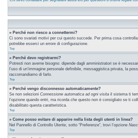
Chi devo contattare per segnalare abusi e/o per questioni d’ordine legale c
» Perché non riesco a connettermi?
Ci sono svariati motivi per cui questo succede. Per prima cosa controlla
potrebbe esserci un errore di configurazione.
Top
» Perché devo registrarmi?
Potresti non averne bisogno: dipende dagli amministratori se è necessario
l’uso di un’immagine personale definibile, messaggistica privata, la possib
raccomandiamo di farlo.
Top
» Perché vengo disconnesso automaticamente?
Se non selezioni
Connessione automatica ad ogni visita
il sistema ti te
l’opzione quando entri, ma ricorda che questo non è consigliato se ti col
disabilitato questa caratteristica.
Top
» Come posso evitare di apparire nella lista degli utenti in linea?
Nel Pannello di Controllo Utente, sotto “Preferenze”, trovi l’opzione
Nasco
Top