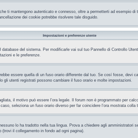
che ti mantengono autenticato e connesso, oltre a permetterti ad esempio di ten
ncellazione dei cookie potrebbe risolvere tale disguido.
Impostazioni e preferenze utente
el database del sistema. Per modificarle vai sul tuo Pannello di Controllo Ut
azioni e le preferenze.
be essere quella di un fuso orario differente dal tuo. Se cosí fosse, devi camb
gli utenti registrati possono cambiare il fuso orario e molte impostazioni.
gliata, il motivo può essere l’ora legale. Il forum non è programmato per calcola
l caso, seleziona un fuso orario diverso per far coincidere l’ora mostrata colla 
essuno lo ha tradotto nella tua lingua. Prova a chiedere agli amministratori se 
 (trovi il collegamento in fondo ad ogni pagina).