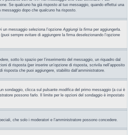
one. Se qualcuno ha già risposto al tuo messaggio, quando effettui una
 un messaggio dopo che qualcuno ha risposto.
ivi un messaggio seleziona l’opzione
Aggiungi la firma
per aggiungerla.
o (puoi sempre evitare di aggiungere la firma deselezionando l’opzione
ere, sotto lo spazio per l’inserimento del messaggio, un riquadro dal
oni di risposta (per inserire un’opzione di risposta, scrivila nell’apposito
 di risposta che puoi aggiungere, stabilito dall’amministratore.
e un sondaggio, clicca sul pulsante
modifica
del primo messaggio (a cui è
ratore possono farlo. Il limite per le opzioni del sondaggio è impostato
 speciali, che solo i moderatori e l’amministratore possono concedere.