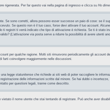
 rigenerata. Per far questo vai nella pagina di ingresso e clicca su
Ho dime
te. Se sono corretti, allora possono esser successe un paio di cose: se il sup
 ricevuto. Se questo non è il tuo caso, forse devi attivare il tuo account. Alcu
i registri ti verrà indicato che tipo di attivazione è richiesta. Se ti è stato i
valido? (L’attivazione via posta serve a ridurre la possibilità di avere utenti a
account per qualche ragione. Molti siti rimuovono periodicamente gli account d
di farti coinvolgere maggiormente nelle discussioni.
una legge statunitense che richiede ai siti web di poter raccogliere le informaz
a registrazione delle informazioni scritte dal minore. Se hai dubbi o incertezz
ntatto per questioni legali, tranne come descritto.
 vietato il nome utente che stai tentando di registrare. Può anche aver disabilita