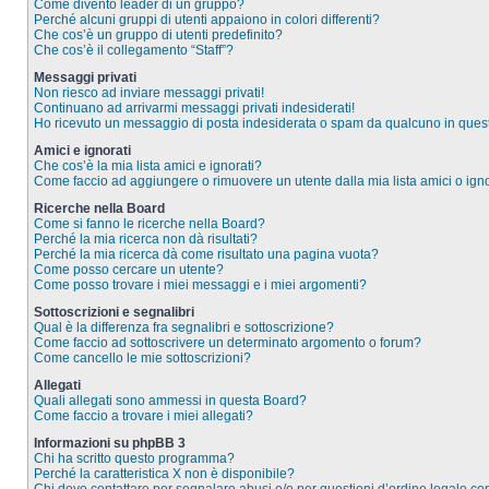
Come divento leader di un gruppo?
Perché alcuni gruppi di utenti appaiono in colori differenti?
Che cos’è un gruppo di utenti predefinito?
Che cos’è il collegamento “Staff”?
Messaggi privati
Non riesco ad inviare messaggi privati!
Continuano ad arrivarmi messaggi privati indesiderati!
Ho ricevuto un messaggio di posta indesiderata o spam da qualcuno in ques
Amici e ignorati
Che cos’è la mia lista amici e ignorati?
Come faccio ad aggiungere o rimuovere un utente dalla mia lista amici o igno
Ricerche nella Board
Come si fanno le ricerche nella Board?
Perché la mia ricerca non dà risultati?
Perché la mia ricerca dà come risultato una pagina vuota?
Come posso cercare un utente?
Come posso trovare i miei messaggi e i miei argomenti?
Sottoscrizioni e segnalibri
Qual è la differenza fra segnalibri e sottoscrizione?
Come faccio ad sottoscrivere un determinato argomento o forum?
Come cancello le mie sottoscrizioni?
Allegati
Quali allegati sono ammessi in questa Board?
Come faccio a trovare i miei allegati?
Informazioni su phpBB 3
Chi ha scritto questo programma?
Perché la caratteristica X non è disponibile?