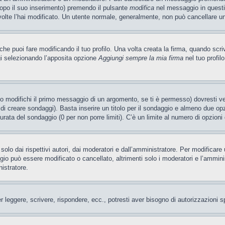
dopo il suo inserimento) premendo il pulsante
modifica
nel messaggio in questi
e volte l’hai modificato. Un utente normale, generalmente, non può cancellare
e puoi fare modificando il tuo profilo. Una volta creata la firma, quando scr
gi selezionando l’apposita opzione
Aggiungi sempre la mia firma
nel tuo profil
 modifichi il primo messaggio di un argomento, se ti è permesso) dovresti ved
 di creare sondaggi). Basta inserire un titolo per il sondaggio e almeno due opzi
 durata del sondaggio (0 per non porre limiti). C’è un limite al numero di opzioni
olo dai rispettivi autori, dai moderatori e dall’amministratore. Per modificar
o può essere modificato o cancellato, altrimenti solo i moderatori e l’amminist
nistratore.
er leggere, scrivere, rispondere, ecc., potresti aver bisogno di autorizzazioni