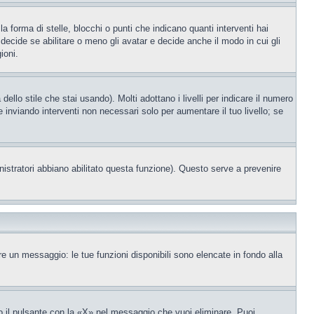
orma di stelle, blocchi o punti che indicano quanti interventi hai
decide se abilitare o meno gli avatar e decide anche il modo in cui gli
ioni.
llo stile che stai usando). Molti adottano i livelli per indicare il numero
e inviando interventi non necessari solo per aumentare il tuo livello; se
nistratori abbiano abilitato questa funzione). Questo serve a prevenire
re un messaggio: le tue funzioni disponibili sono elencate in fondo alla
 il pulsante con la «X» nel messaggio che vuoi eliminare. Puoi