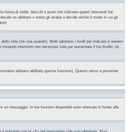
orma di stelle, blocchi o punti che indicano quanti interventi hai
decide se abilitare o meno gli avatar e decide anche il modo in cui gli
ioni.
llo stile che stai usando). Molti adottano i livelli per indicare il numero
e inviando interventi non necessari solo per aumentare il tuo livello; se
nistratori abbiano abilitato questa funzione). Questo serve a prevenire
re un messaggio: le tue funzioni disponibili sono elencate in fondo alla
 il pulsante con la «X» nel messaggio che vuoi eliminare. Puoi