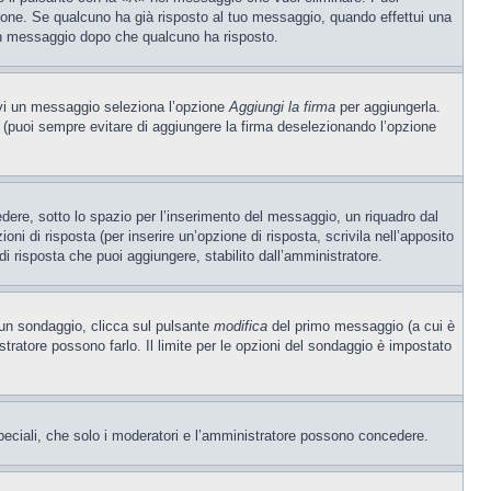
one. Se qualcuno ha già risposto al tuo messaggio, quando effettui una
 un messaggio dopo che qualcuno ha risposto.
ivi un messaggio seleziona l’opzione
Aggiungi la firma
per aggiungerla.
o (puoi sempre evitare di aggiungere la firma deselezionando l’opzione
ere, sotto lo spazio per l’inserimento del messaggio, un riquadro dal
oni di risposta (per inserire un’opzione di risposta, scrivila nell’apposito
 di risposta che puoi aggiungere, stabilito dall’amministratore.
e un sondaggio, clicca sul pulsante
modifica
del primo messaggio (a cui è
ratore possono farlo. Il limite per le opzioni del sondaggio è impostato
 speciali, che solo i moderatori e l’amministratore possono concedere.