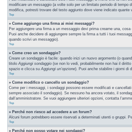
modificare un messaggio (a volte solo per un limitato periodo di tempo 
modifica, potresti trovare del testo aggiunto dove viene indicato quant
Top
» Come aggiungo una firma ai miei messaggi?
Per aggiungere una firma a un messaggio devi prima crearne una, cosa ch
Puoi anche decidere di aggiungere sempre la firma a tutti i tuoi messag
quando scrivi un messaggio).
Top
» Come creo un sondaggio?
Creare un sondaggio è facile: quando inizi un nuovo argomento (o quando
titolo
Aggiungi sondaggio
(se non lo vedi, probabilmente non hai il diritto
spazio e clicca su
Aggiungi un’opzione
). Puoi anche stabilire i giorni di
Top
» Come modifico o cancello un sondaggio?
Come per i messaggi, i sondaggi possono essere modificati e cancellati s
sempre associato il sondaggio). Se nessuno ha ancora votato, il sondaggi
dall’amministratore. Se vuoi aggiungere ulteriori opzioni, contatta l’ammi
Top
» Perché non riesco ad accedere a un forum?
Alcuni forum potrebbero essere riservati a determinati utenti o gruppi. P
Top
» Perché non posso votare nei sondaggi?