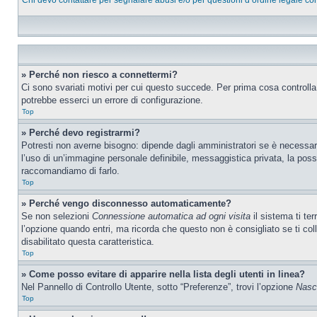
Chi devo contattare per segnalare abusi e/o per questioni d’ordine legale c
» Perché non riesco a connettermi?
Ci sono svariati motivi per cui questo succede. Per prima cosa controlla
potrebbe esserci un errore di configurazione.
Top
» Perché devo registrarmi?
Potresti non averne bisogno: dipende dagli amministratori se è necessario
l’uso di un’immagine personale definibile, messaggistica privata, la possib
raccomandiamo di farlo.
Top
» Perché vengo disconnesso automaticamente?
Se non selezioni
Connessione automatica ad ogni visita
il sistema ti te
l’opzione quando entri, ma ricorda che questo non è consigliato se ti col
disabilitato questa caratteristica.
Top
» Come posso evitare di apparire nella lista degli utenti in linea?
Nel Pannello di Controllo Utente, sotto “Preferenze”, trovi l’opzione
Nasco
Top