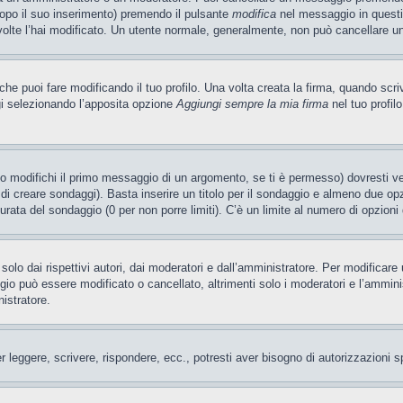
dopo il suo inserimento) premendo il pulsante
modifica
nel messaggio in questi
e volte l’hai modificato. Un utente normale, generalmente, non può cancellare
e puoi fare modificando il tuo profilo. Una volta creata la firma, quando scr
gi selezionando l’apposita opzione
Aggiungi sempre la mia firma
nel tuo profil
 modifichi il primo messaggio di un argomento, se ti è permesso) dovresti ved
 di creare sondaggi). Basta inserire un titolo per il sondaggio e almeno due opzi
 durata del sondaggio (0 per non porre limiti). C’è un limite al numero di opzioni
olo dai rispettivi autori, dai moderatori e dall’amministratore. Per modificar
o può essere modificato o cancellato, altrimenti solo i moderatori e l’amminist
nistratore.
er leggere, scrivere, rispondere, ecc., potresti aver bisogno di autorizzazioni