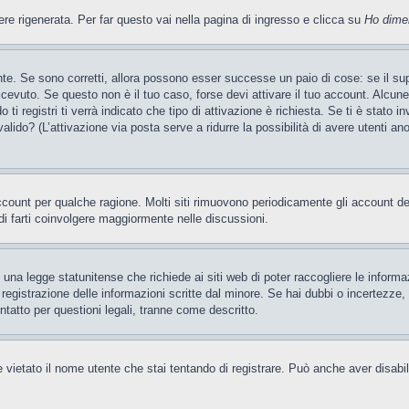
 rigenerata. Per far questo vai nella pagina di ingresso e clicca su
Ho dime
te. Se sono corretti, allora possono esser successe un paio di cose: se il sup
 ricevuto. Se questo non è il tuo caso, forse devi attivare il tuo account. Alcu
i registri ti verrà indicato che tipo di attivazione è richiesta. Se ti è stato i
valido? (L’attivazione via posta serve a ridurre la possibilità di avere utenti a
account per qualche ragione. Molti siti rimuovono periodicamente gli account d
di farti coinvolgere maggiormente nelle discussioni.
una legge statunitense che richiede ai siti web di poter raccogliere le informaz
a registrazione delle informazioni scritte dal minore. Se hai dubbi o incertezz
ntatto per questioni legali, tranne come descritto.
 vietato il nome utente che stai tentando di registrare. Può anche aver disabilita