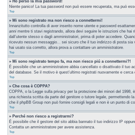
» Ho perso la mia password!
Niente panico! La tua password non può essere recuperata, ma può essere
Top
» Mi sono registrato ma non riesco a connettermi!
Innanzitutto controlla di aver inserito nome utente e password esattamen
anni
mentre ti stavi registrando, allora devi seguire le istruzioni che hai
dall’utente stesso o dagli amministratori, prima di poter accedere. Quando t
ricevuto nessun messaggio... sei sicuro che il tuo indirizzo di posta sia 
hai usato sia corretto, allora prova a contattare un amministratore.
Top
» Mi sono registrato tempo fa, ma non riesco piú a connettermi?!
È possibile che un amministratore abbia cancellato o disattivato il tuo 
del database. Se il motivo è quest’ultimo registrati nuovamente e cerca 
Top
» Che cosa è COPPA?
COPPA, o la Legge sulla privacy per la protezione dei minori del 1998, è 
una richiesta scritta da parte del genitore o tutore legale, permettendo l
che il phpBB Group non può fornire consigli legali e non è un punto di co
Top
» Perché non riesco a registrarmi?
È possibile che il gestore del sito abbia bannato il tuo indirizzo IP oppure
Contatta un amministratore per avere assistenza.
Top