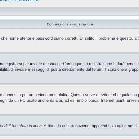
oncernenti questa Board?
Connessione e registrazione
 che nome utente e password siano corretti. Di solito il problema è questo, al
 registrarsi per inviare messaggi. Comunque, la registrazione ti darà accesso 
ilità di inviare messaggi di posta direttamente dal forum, l’iscrizione a gruppi 
rrà connesso per un periodo prestabilito. Questo serve a evitare che qualcun
leghi da un PC usato anche da altri, ad es. in biblioteca, Internet point, unive
ndi il tuo stato in linea
. Attivando questa opzione, apparirai solo agli amminis