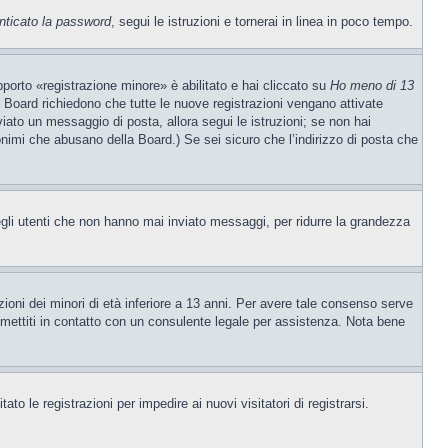
nticato la password
, segui le istruzioni e tornerai in linea in poco tempo.
porto «registrazione minore» è abilitato e hai cliccato su
Ho meno di 13
ne Board richiedono che tutte le nuove registrazioni vengano attivate
nviato un messaggio di posta, allora segui le istruzioni; se non hai
nonimi che abusano della Board.) Se sei sicuro che l’indirizzo di posta che
egli utenti che non hanno mai inviato messaggi, per ridurre la grandezza
ioni dei minori di età inferiore a 13 anni. Per avere tale consenso serve
e, mettiti in contatto con un consulente legale per assistenza. Nota bene
to le registrazioni per impedire ai nuovi visitatori di registrarsi.