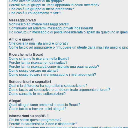
Come divento leader di un gruppo?
Perché alcuni gruppi di utenti appaiono in colori differenti?
Che cos’è un gruppo di utenti predefinito?
Che cos’è il collegamento “Staff”?
Messaggi privati
Non riesco ad inviare messaggi privati!
Continuano ad arrivarmi messaggi privati indesiderati!
Ho ricevuto un messaggio di posta indesiderata o spam da qualcuno in ques
Amici e ignorati
Che cos’è la mia lista amici e ignorati?
Come faccio ad aggiungere o rimuovere un utente dalla mia lista amici o igno
Ricerche nella Board
Come si fanno le ricerche nella Board?
Perché la mia ricerca non dà risultati?
Perché la mia ricerca dà come risultato una pagina vuota?
Come posso cercare un utente?
Come posso trovare i miei messaggi e i miei argomenti?
Sottoscrizioni e segnalibri
Qual è la differenza fra segnalibri e sottoscrizione?
Come faccio ad sottoscrivere un determinato argomento o forum?
Come cancello le mie sottoscrizioni?
Allegati
Quali allegati sono ammessi in questa Board?
Come faccio a trovare i miei allegati?
Informazioni su phpBB 3
Chi ha scritto questo programma?
Perché la caratteristica X non è disponibile?