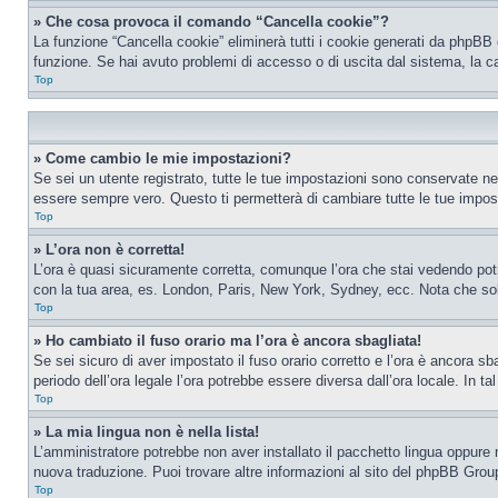
» Che cosa provoca il comando “Cancella cookie”?
La funzione “Cancella cookie” eliminerà tutti i cookie generati da phpBB 
funzione. Se hai avuto problemi di accesso o di uscita dal sistema, la ca
Top
» Come cambio le mie impostazioni?
Se sei un utente registrato, tutte le tue impostazioni sono conservate n
essere sempre vero. Questo ti permetterà di cambiare tutte le tue impost
Top
» L’ora non è corretta!
L’ora è quasi sicuramente corretta, comunque l’ora che stai vedendo potreb
con la tua area, es. London, Paris, New York, Sydney, ecc. Nota che solo 
Top
» Ho cambiato il fuso orario ma l’ora è ancora sbagliata!
Se sei sicuro di aver impostato il fuso orario corretto e l’ora è ancora sba
periodo dell’ora legale l’ora potrebbe essere diversa dall’ora locale. In ta
Top
» La mia lingua non è nella lista!
L’amministratore potrebbe non aver installato il pacchetto lingua oppure n
nuova traduzione. Puoi trovare altre informazioni al sito del phpBB Group
Top