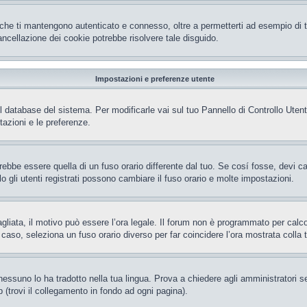
che ti mantengono autenticato e connesso, oltre a permetterti ad esempio di ten
ncellazione dei cookie potrebbe risolvere tale disguido.
Impostazioni e preferenze utente
el database del sistema. Per modificarle vai sul tuo Pannello di Controllo Ut
azioni e le preferenze.
be essere quella di un fuso orario differente dal tuo. Se cosí fosse, devi camb
gli utenti registrati possono cambiare il fuso orario e molte impostazioni.
gliata, il motivo può essere l’ora legale. Il forum non è programmato per calcola
l caso, seleziona un fuso orario diverso per far coincidere l’ora mostrata colla 
essuno lo ha tradotto nella tua lingua. Prova a chiedere agli amministratori se 
 (trovi il collegamento in fondo ad ogni pagina).