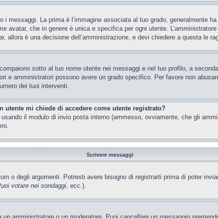
 messaggi. La prima è l’immagine associata al tuo grado, generalmente ha la f
ome avatar, che in genere è unica e specifica per ogni utente. L’amministratore 
, allora è una decisione dell’amministrazione, e devi chiedere a questa le rag
 compaiono sotto al tuo nome utente nei messaggi e nel tuo profilo, a seconda de
eratori e amministratori possono avere un grado specifico. Per favore non abusar
umero dei tuoi interventi.
un utente mi chiede di accedere come utente registrato?
nti usando il modulo di invio posta interno (ammesso, ovviamente, che gli ammi
imi.
Scrivere messaggi
m o degli argomenti. Potresti avere bisogno di registrarti prima di poter invia
uoi votare nei sondaggi
, ecc.).
ia un amministratore o un moderatore. Puoi cancellare un messaggio premendo