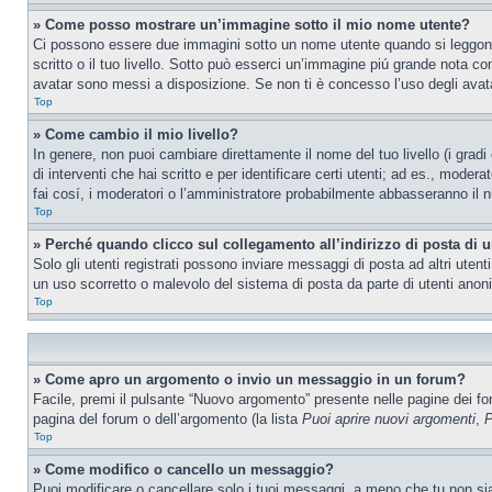
» Come posso mostrare un’immagine sotto il mio nome utente?
Ci possono essere due immagini sotto un nome utente quando si leggono i
scritto o il tuo livello. Sotto può esserci un’immagine piú grande nota c
avatar sono messi a disposizione. Se non ti è concesso l’uso degli avatar
Top
» Come cambio il mio livello?
In genere, non puoi cambiare direttamente il nome del tuo livello (i gradi
di interventi che hai scritto e per identificare certi utenti; ad es., mod
fai cosí, i moderatori o l’amministratore probabilmente abbasseranno il n
Top
» Perché quando clicco sul collegamento all’indirizzo di posta di 
Solo gli utenti registrati possono inviare messaggi di posta ad altri ute
un uso scorretto o malevolo del sistema di posta da parte di utenti anon
Top
» Come apro un argomento o invio un messaggio in un forum?
Facile, premi il pulsante “Nuovo argomento” presente nelle pagine dei foru
pagina del forum o dell’argomento (la lista
Puoi aprire nuovi argomenti
,
P
Top
» Come modifico o cancello un messaggio?
Puoi modificare o cancellare solo i tuoi messaggi, a meno che tu non s