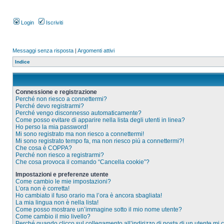
Login
Iscriviti
Messaggi senza risposta
|
Argomenti attivi
Indice
Connessione e registrazione
Perché non riesco a connettermi?
Perché devo registrarmi?
Perché vengo disconnesso automaticamente?
Come posso evitare di apparire nella lista degli utenti in linea?
Ho perso la mia password!
Mi sono registrato ma non riesco a connettermi!
Mi sono registrato tempo fa, ma non riesco piú a connettermi?!
Che cosa è COPPA?
Perché non riesco a registrarmi?
Che cosa provoca il comando “Cancella cookie”?
Impostazioni e preferenze utente
Come cambio le mie impostazioni?
L’ora non è corretta!
Ho cambiato il fuso orario ma l’ora è ancora sbagliata!
La mia lingua non è nella lista!
Come posso mostrare un’immagine sotto il mio nome utente?
Come cambio il mio livello?
Perché quando clicco sul collegamento all’indirizzo di posta di un utente mi