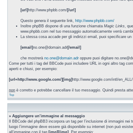
[url]
http://www.phpbb.com/
[/url]
Questo genera il seguente link,
http://www.phpbb.com/
Inoltre phpBB dispone di una funzione chiamata
Magic Links
, qu
www.phpbb.com nel tuo messaggio automaticamente verrà cambi
La stessa cosa accade per gli indirizzi email, puoi specificare un
[email]
no.one@domain.adr
[/email]
che mostrerà
no.one@domain.adr
oppure puoi digitare no.one@do
Come per tutti i tag del BBCode puoi includere URL in ogni altro tag c
aperti e chiusi, per esempio:
[url=http://www.google.com/][img]
http://www.google.com/intl/en_ALL/
non
è corretto e potrebbe cancellare il tuo messaggio. Quindi presta att
Top
» Aggiungere un’immagine al messaggio
Il BBCode del phpBB3 incorpora un tag per l’inclusione di immagini nei 
luogo l’immagine deve essere già disponibile su internet (non può esist
all’immagine con il tag
[img][/img]
. Per esempio: