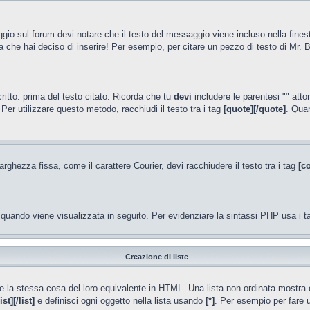
gio sul forum devi notare che il testo del messaggio viene incluso nella fine
a che hai deciso di inserire! Per esempio, per citare un pezzo di testo di Mr. B
tto: prima del testo citato. Ricorda che tu
devi
includere le parentesi "" att
Per utilizzare questo metodo, racchiudi il testo tra i tag
[quote][/quote]
. Qua
ghezza fissa, come il carattere Courier, devi racchiudere il testo tra i tag
[c
uando viene visualizzata in seguito. Per evidenziare la sintassi PHP usa i 
Creazione di liste
e la stessa cosa del loro equivalente in HTML. Una lista non ordinata mostra o
list][/list]
e definisci ogni oggetto nella lista usando
[*]
. Per esempio per fare un