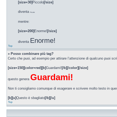
[size=30]
Piccolo
[/size]
diventa
Piccolo
mentre:
[size=200]
Enorme!
[/size]
Enorme!
diventa
Top
» Posso combinare più tag?
Certo che puoi, ad esempio per attirare l’attenzione di qualcuno puoi scr
[size=150][color=red][b]
Guardami!
[/b][/color][/size]
Guardami!
questo genera
Non ti consigliamo comunque di esagerare e scrivere molto testo in ques
[b][u]
Questo è sbagliato
[/b][/u]
Top