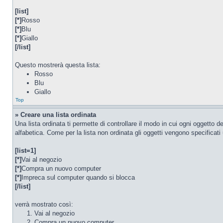
[list]
[*]
Rosso
[*]
Blu
[*]
Giallo
[/list]
Questo mostrerà questa lista:
Rosso
Blu
Giallo
Top
» Creare una lista ordinata
Una lista ordinata ti permette di controllare il modo in cui ogni oggetto d
alfabetica. Come per la lista non ordinata gli oggetti vengono specificati
[list=1]
[*]
Vai al negozio
[*]
Compra un nuovo computer
[*]
Impreca sul computer quando si blocca
[/list]
verrà mostrato così:
Vai al negozio
Compra un nuovo computer