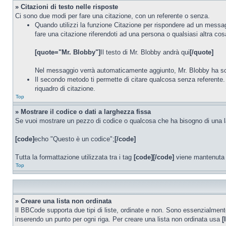
» Citazioni di testo nelle risposte
Ci sono due modi per fare una citazione, con un referente o senza.
Quando utilizzi la funzione Citazione per rispondere ad un messag
fare una citazione riferendoti ad una persona o qualsiasi altra cos
[quote="Mr. Blobby"]
Il testo di Mr. Blobby andrà qui
[/quote]
Nel messaggio verrà automaticamente aggiunto, Mr. Blobby ha scri
Il secondo metodo ti permette di citare qualcosa senza referente. 
riquadro di citazione.
Top
» Mostrare il codice o dati a larghezza fissa
Se vuoi mostrare un pezzo di codice o qualcosa che ha bisogno di una lar
[code]
echo "Questo è un codice";
[/code]
Tutta la formattazione utilizzata tra i tag
[code][/code]
viene mantenuta q
Top
» Creare una lista non ordinata
Il BBCode supporta due tipi di liste, ordinate e non. Sono essenzialment
inserendo un punto per ogni riga. Per creare una lista non ordinata usa
[