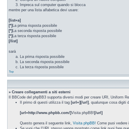
Impreca sul computer quando si blocca
mentre per una lista alfabetica devi usare:
[list=a]
[*]
La prima risposta possibile
[*]
La seconda risposta possibile
[*]
La terza risposta possibile
[/list]
sarà
La prima risposta possibile
La seconda risposta possibile
La terza risposta possibile
Top
» Creare collegamenti a siti esterni
Il BBCode del phpBB3 supporta diversi modi per creare URI, Uniform R
Il primo di questi utilizza il tag
[url=][/url]
, qualunque cosa digiti
[url=http://www.phpbb.com/]
Visita phpBB!
[/url]
Questo genera il seguente link,
Visita phpBB!
Come puoi vedere il 
Se vuoi che l’URL stesso venga mostrato come link puoi fare q