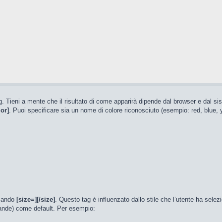
g. Tieni a mente che il risultato di come apparirà dipende dal browser e dal si
lor]
. Puoi specificare sia un nome di colore riconosciuto (esempio: red, blue
usando
[size=][/size]
. Questo tag è influenzato dallo stile che l’utente ha sel
rande) come default. Per esempio: