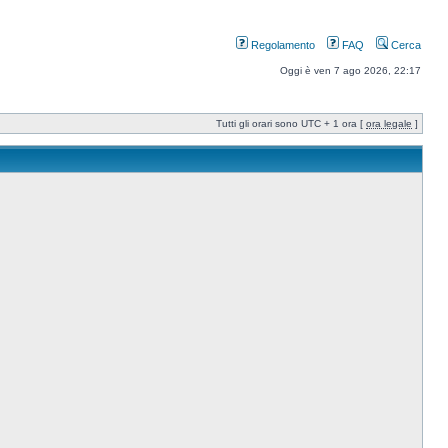
Regolamento
FAQ
Cerca
Oggi è ven 7 ago 2026, 22:17
Tutti gli orari sono UTC + 1 ora [
ora legale
]