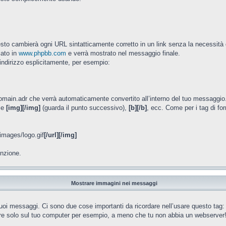
esto cambierà ogni URL sintatticamente corretto in un link senza la necessità 
ato in
www.phpbb.com
e verrà mostrato nel messaggio finale.
 indirizzo esplicitamente, per esempio:
main.adr che verrà automaticamente convertito all’interno del tuo messaggio
ome
[img][/img]
(guarda il punto successivo),
[b][/b]
, ecc. Come per i tag di fo
images/logo.gif
[/url][/img]
enzione.
Mostrare immagini nei messaggi
tuoi messaggi. Ci sono due cose importanti da ricordare nell’usare questo tag
ere solo sul tuo computer per esempio, a meno che tu non abbia un webserver!