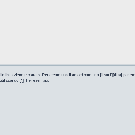
ella lista viene mostrato. Per creare una lista ordinata usa
[list=1][/list]
per cre
 utilizzando
[*]
. Per esempio: