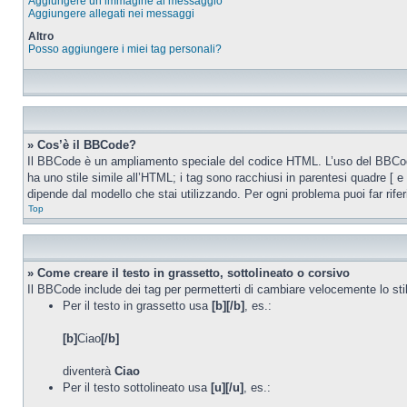
Aggiungere un’immagine al messaggio
Aggiungere allegati nei messaggi
Altro
Posso aggiungere i miei tag personali?
» Cos’è il BBCode?
Il BBCode è un ampliamento speciale del codice HTML. L’uso del BBCode n
ha uno stile simile all’HTML; i tag sono racchiusi in parentesi quadre [ 
dipende dal modello che stai utilizzando. Per ogni problema puoi far rife
Top
» Come creare il testo in grassetto, sottolineato o corsivo
Il BBCode include dei tag per permetterti di cambiare velocemente lo st
Per il testo in grassetto usa
[b][/b]
, es.:
[b]
Ciao
[/b]
diventerà
Ciao
Per il testo sottolineato usa
[u][/u]
, es.: