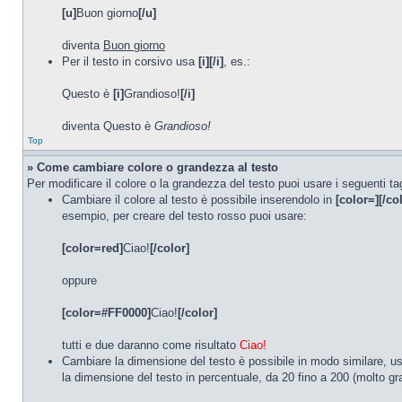
[u]
Buon giorno
[/u]
diventa
Buon giorno
Per il testo in corsivo usa
[i][/i]
, es.:
Questo è
[i]
Grandioso!
[/i]
diventa Questo è
Grandioso!
Top
» Come cambiare colore o grandezza al testo
Per modificare il colore o la grandezza del testo puoi usare i seguenti ta
Cambiare il colore al testo è possibile inserendolo in
[color=][/co
esempio, per creare del testo rosso puoi usare:
[color=red]
Ciao!
[/color]
oppure
[color=#FF0000]
Ciao!
[/color]
tutti e due daranno come risultato
Ciao!
Cambiare la dimensione del testo è possibile in modo similare, 
la dimensione del testo in percentuale, da 20 fino a 200 (molto g