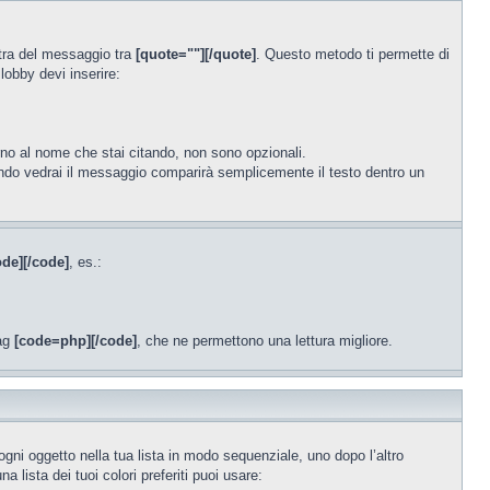
stra del messaggio tra
[quote=""][/quote]
. Questo metodo ti permette di
lobby devi inserire:
orno al nome che stai citando, non sono opzionali.
ndo vedrai il messaggio comparirà semplicemente il testo dentro un
ode][/code]
, es.:
tag
[code=php][/code]
, che ne permettono una lettura migliore.
gni oggetto nella tua lista in modo sequenziale, uno dopo l’altro
a lista dei tuoi colori preferiti puoi usare: