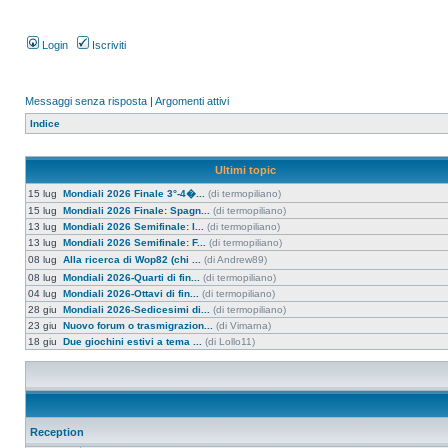
Login
Iscriviti
Messaggi senza risposta
|
Argomenti attivi
Indice
Ultimi topic
15 lug
Mondiali 2026 Finale 3°-4�...
(di termopiliano)
15 lug
Mondiali 2026 Finale: Spagn...
(di termopiliano)
13 lug
Mondiali 2026 Semifinale: I...
(di termopiliano)
13 lug
Mondiali 2026 Semifinale: F...
(di termopiliano)
08 lug
Alla ricerca di Wop82 (chi ...
(di Andrew89)
08 lug
Mondiali 2026-Quarti di fin...
(di termopiliano)
04 lug
Mondiali 2026-Ottavi di fin...
(di termopiliano)
28 giu
Mondiali 2026-Sedicesimi di...
(di termopiliano)
23 giu
Nuovo forum o trasmigrazion...
(di Vimarna)
18 giu
Due giochini estivi a tema ...
(di Lollo11)
Reception