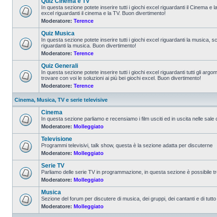
Quiz Cinema e TV
In questa sezione potete inserire tutti i giochi excel riguardanti il Cinema e 
excel riguardanti il cinema e la TV. Buon divertimento!
Moderatore:
Terence
Quiz Musica
In questa sezione potete inserire tutti i giochi excel riguardanti la musica, s
riguardanti la musica. Buon divertimento!
Moderatore:
Terence
Quiz Generali
In questa sezione potete inserire tutti i giochi excel riguardanti tutti gli a
trovare con voi le soluzioni ai più bei giochi excel. Buon divertimento!
Moderatore:
Terence
Cinema, Musica, TV e serie televisive
Cinema
In questa sezione parliamo e recensiamo i film usciti ed in uscita nelle sale
Moderatore:
Molleggiato
Televisione
Programmi televisivi, talk show, questa è la sezione adatta per discuterne
Moderatore:
Molleggiato
Serie TV
Parliamo delle serie TV in programmazione, in questa sezione è possibile tr
Moderatore:
Molleggiato
Musica
Sezione del forum per discutere di musica, dei gruppi, dei cantanti e di tutto
Moderatore:
Molleggiato