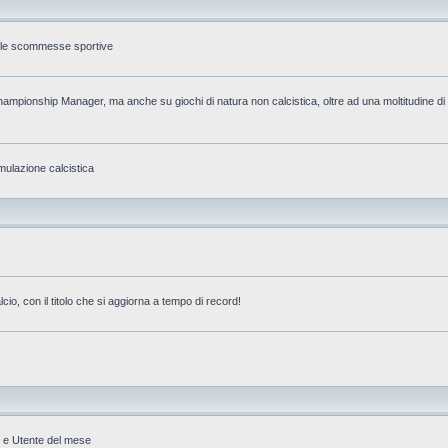
ulle scommesse sportive
mpionship Manager, ma anche su giochi di natura non calcistica, oltre ad una moltitudine di p
ulazione calcistica
o, con il titolo che si aggiorna a tempo di record!
U e Utente del mese