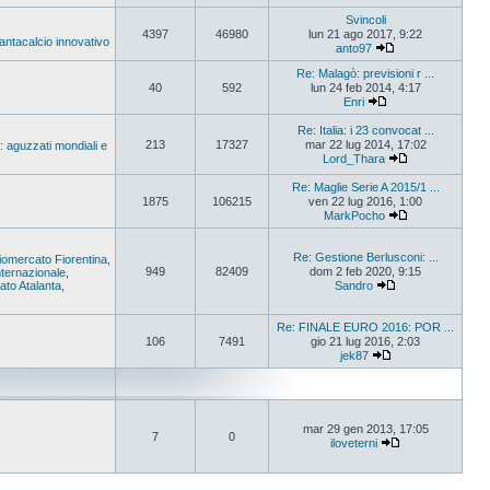
Svincoli
4397
46980
lun 21 ago 2017, 9:22
Fantacalcio innovativo
anto97
Re: Malagò: previsioni r ...
40
592
lun 24 feb 2014, 4:17
Enri
Re: Italia: i 23 convocat ...
213
17327
mar 22 lug 2014, 17:02
: aguzzati mondiali e
Lord_Thara
Re: Maglie Serie A 2015/1 ...
1875
106215
ven 22 lug 2016, 1:00
MarkPocho
Re: Gestione Berlusconi: ...
iomercato Fiorentina,
949
82409
dom 2 feb 2020, 9:15
ternazionale
,
to Atalanta,
Sandro
Re: FINALE EURO 2016: POR ...
106
7491
gio 21 lug 2016, 2:03
jek87
mar 29 gen 2013, 17:05
7
0
iloveterni