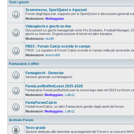
Tutti i giochi
Scommesse, SportQuest e Aguzzati
Forum degli Aguzzati, supporto per lo SportQuest e discussioni generali s
Moderatore:
Molleggiato
Videogiochi e giochi on line
Discussioni su giochi manageriali come Pro Evolution, Football Manager, Cha
giochi su Internet. Organizzazione di tornei ed altre iniziative.
Moderatore:
rko90
FM15 : Forum Calcio scende in campo
FM15 : La squadra di Forum Calcio scende in campo nella più avvicente sim
Moderatore:
lorenzo89
Fantacalcio e affini
Fantagiochi - Generale
Sezione generale sui fantagiochi
FantaLastButNotLeast 2025-2026
Fantacalcio FantaLastButNotLeast la nuova lega nata nel 2013 su forum calci
Moderatori:
Molleggiato
,
Lollo11
FantaForumCalcio
FantaForumCalcio, un altro Fantacalcio gestito dagli utenti del forum.
Moderatori:
Molleggiato
,
Lollo11
Archivio Forum
Terzo grado
Sezione dedicata alle interviste ai protagonisti del Forum e ai concorsi MV