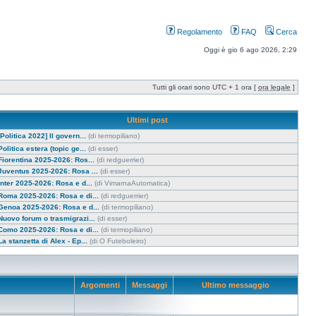
Regolamento
FAQ
Cerca
Oggi è gio 6 ago 2026, 2:29
Tutti gli orari sono UTC + 1 ora [
ora legale
]
Ultimi post
[Politica 2022] Il govern...
(di termopiliano)
Politica estera (topic ge...
(di esser)
Fiorentina 2025-2026: Ros...
(di redguerrier)
Juventus 2025-2026: Rosa ...
(di esser)
Inter 2025-2026: Rosa e d...
(di VimarnaAutomatica)
Roma 2025-2026: Rosa e di...
(di redguerrier)
Genoa 2025-2026: Rosa e d...
(di termopiliano)
Nuovo forum o trasmigrazi...
(di esser)
Como 2025-2026: Rosa e di...
(di termopiliano)
La stanzetta di Alex - Ep...
(di O Futeboleiro)
Argomenti
Messaggi
Ultimo messaggio