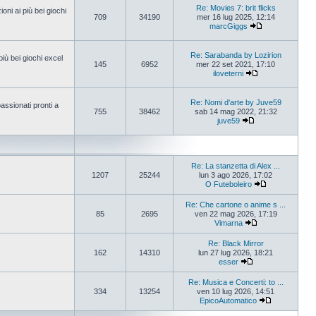
Re: Movies 7: brit flicks
oni ai più bei giochi
709
34190
mer 16 lug 2025, 12:14
marcGiggs
Re: Sarabanda by Lozirion
più bei giochi excel
145
6952
mer 22 set 2021, 17:10
iloveterni
Re: Nomi d'arte by Juve59
assionati pronti a
755
38462
sab 14 mag 2022, 21:32
juve59
Re: La stanzetta di Alex ...
1207
25244
lun 3 ago 2026, 17:02
O Futeboleiro
Re: Che cartone o anime s ...
85
2695
ven 22 mag 2026, 17:19
Vimarna
Re: Black Mirror
162
14310
lun 27 lug 2026, 18:21
esser
Re: Musica e Concerti: to ...
334
13254
ven 10 lug 2026, 14:51
EpicoAutomatico