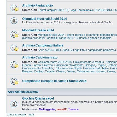
Archivio Fantacalcio
Subforum:
FantaCampioni 2012-13
,
Lega Fantaclassici 10 2012-2013
,
Fa
Olimpiadi Invernali Sochi 2014
Le Olimpiadi invernali del 2014 si svolgono in Russia nella città di Sochi
Mondiali Brasile 2014
Subforum:
Mondiali Brasile 2014 : gironi, partite e commenti
,
Mondiali Bras
giochi a pronostici
,
Mondiali Brasile 2014 : Curiosità e gnocca mondiale
Archivio Campionati Italiani
Subforum:
Serie A 2013-2014
,
Serie B, Lega Pro e campionato primavera
Archivio Calciomercato
Subforum:
Calciomercarto 2014-2015
,
Calciomercato Juventus
,
Calciome
Genoa, Parma, Palermo
,
Calciomercato Atalanta, Bologna, Cagliari, Catani
Calciomercato Juventus
,
Calciomercato Napoli
,
Calciomercato Milan
,
Calc
Bologna, Cagliari, Catania, Chievo, Genoa
,
Calciomercato Livorno, Parma, 
Campionato europeo di calcio Francia 2016
Area Amministrazione
Giochi e Quiz in excel
In questa sezione potete inserire tutti i giochi che volete a partire dai giochin
Buon divertimento!
Moderatori:
Molleggiato
,
arres82
,
Terence
Cancella cookie
|
Staff