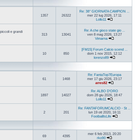
Re: 38° GIORNATA CAMPION ...
1357
26322
mer 22 lug 2026, 17:11
Lollo11
Re: A che gioco state gio ...
iccoli e grandi
313
13041
ven 8 mag 2026, 13:27
Vimarna
[FM15] Forum Calcio scend ...
10
850
dom 1 nov 2015, 12:12
lorenzo89
Re: FantaTop7Europa
61
1468
mer 17 giu 2026, 23:17
arres82
Re: ALBO D'ORO
1897
14027
dom 28 giu 2026, 18:47
Lollo11
Re: FANTAFORUMCALCIO - St ...
2
201
lun 19 ott 2020, 16:11
FootballIsLife
mer 6 feb 2013, 20:20
69
4395
rko90