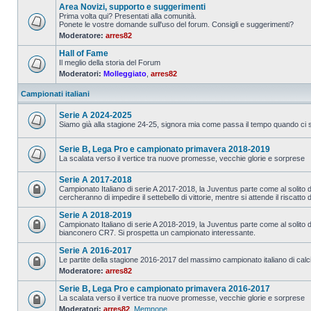
Area Novizi, supporto e suggerimenti
Prima volta qui? Presentati alla comunità.
Ponete le vostre domande sull'uso del forum. Consigli e suggerimenti?
Moderatore:
arres82
Hall of Fame
Il meglio della storia del Forum
Moderatori:
Molleggiato
,
arres82
Campionati italiani
Serie A 2024-2025
Siamo già alla stagione 24-25, signora mia come passa il tempo quando ci si
Serie B, Lega Pro e campionato primavera 2018-2019
La scalata verso il vertice tra nuove promesse, vecchie glorie e sorprese
Serie A 2017-2018
Campionato Italiano di serie A 2017-2018, la Juventus parte come al solito da 
cercheranno di impedire il settebello di vittorie, mentre si attende il riscatto 
Serie A 2018-2019
Campionato Italiano di serie A 2018-2019, la Juventus parte come al solito da
bianconero CR7. Si prospetta un campionato interessante.
Serie A 2016-2017
Le partite della stagione 2016-2017 del massimo campionato italiano di calc
Moderatore:
arres82
Serie B, Lega Pro e campionato primavera 2016-2017
La scalata verso il vertice tra nuove promesse, vecchie glorie e sorprese
Moderatori:
arres82
,
Memnone