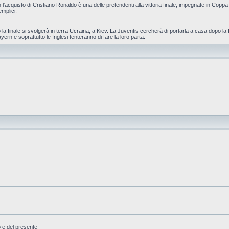
 l'acquisto di Cristiano Ronaldo è una delle pretendenti alla vittoria finale, impegnate in Cop
emplici.
la finale si svolgerà in terra Ucraina, a Kiev. La Juventis cercherà di portarla a casa dopo la 
yern e soprattutto le Inglesi tenteranno di fare la loro parta.
o e del presente