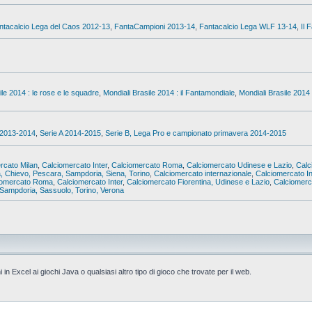
ntacalcio Lega del Caos 2012-13
,
FantaCampioni 2013-14
,
Fantacalcio Lega WLF 13-14
,
Il 
ile 2014 : le rose e le squadre
,
Mondiali Brasile 2014 : il Fantamondiale
,
Mondiali Brasile 2014 
 2013-2014
,
Serie A 2014-2015
,
Serie B, Lega Pro e campionato primavera 2014-2015
rcato Milan
,
Calciomercato Inter
,
Calciomercato Roma
,
Calciomercato Udinese e Lazio
,
Calc
a, Chievo, Pescara, Sampdoria, Siena, Torino
,
Calciomercato internazionale
,
Calciomercato In
iomercato Roma
,
Calciomercato Inter
,
Calciomercato Fiorentina, Udinese e Lazio
,
Calciomerca
Sampdoria, Sassuolo, Torino, Verona
i in Excel ai giochi Java o qualsiasi altro tipo di gioco che trovate per il web.