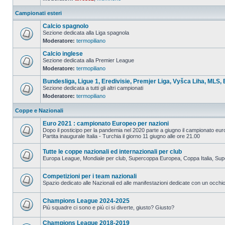
Campionati esteri
Calcio spagnolo
Sezione dedicata alla Liga spagnola
Moderatore:
termopiliano
Calcio inglese
Sezione dedicata alla Premier League
Moderatore:
termopiliano
Bundesliga, Ligue 1, Eredivisie, Premjer Liga, Vyšca Liha, MLS, 
Sezione dedicata a tutti gli altri campionati
Moderatore:
termopiliano
Coppe e Nazionali
Euro 2021 : campionato Europeo per nazioni
Dopo il posticipo per la pandemia nel 2020 parte a giugno il campionato eu
Partita inaugurale Italia - Turchia il giorno 11 giugno alle ore 21.00
Tutte le coppe nazionali ed internazionali per club
Europa League, Mondiale per club, Supercoppa Europea, Coppa Italia, Su
Competizioni per i team nazionali
Spazio dedicato alle Nazionali ed alle manifestazioni dedicate con un occhio 
Champions League 2024-2025
Più squadre ci sono e più ci si diverte, giusto? Giusto?
Champions League 2018-2019