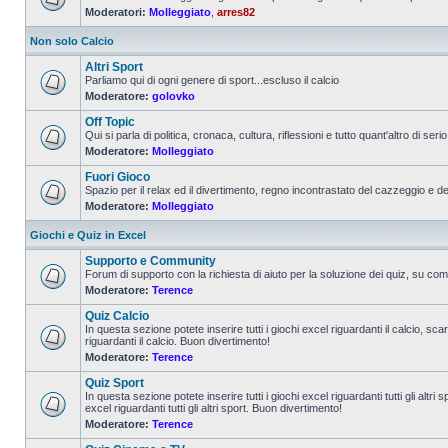
Moderatori:
Molleggiato
,
arres82
Non solo Calcio
Altri Sport
Parliamo qui di ogni genere di sport...escluso il calcio
Moderatore:
golovko
Off Topic
Qui si parla di politica, cronaca, cultura, riflessioni e tutto quant'altro di serio 
Moderatore:
Molleggiato
Fuori Gioco
Spazio per il relax ed il divertimento, regno incontrastato del cazzeggio e d
Moderatore:
Molleggiato
Giochi e Quiz in Excel
Supporto e Community
Forum di supporto con la richiesta di aiuto per la soluzione dei quiz, su come
Moderatore:
Terence
Quiz Calcio
In questa sezione potete inserire tutti i giochi excel riguardanti il calcio, sc
riguardanti il calcio. Buon divertimento!
Moderatore:
Terence
Quiz Sport
In questa sezione potete inserire tutti i giochi excel riguardanti tutti gli altr
excel riguardanti tutti gli altri sport. Buon divertimento!
Moderatore:
Terence