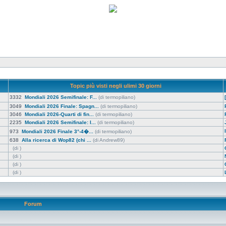
Topic più visti negli ulimi 30 giorni
3332
Mondiali 2026 Semifinale: F...
(di termopiliano)
3049
Mondiali 2026 Finale: Spagn...
(di termopiliano)
3046
Mondiali 2026-Quarti di fin...
(di termopiliano)
2235
Mondiali 2026 Semifinale: I...
(di termopiliano)
973
Mondiali 2026 Finale 3°-4�...
(di termopiliano)
638
Alla ricerca di Wop82 (chi ...
(di Andrew89)
(di )
(di )
(di )
(di )
Forum