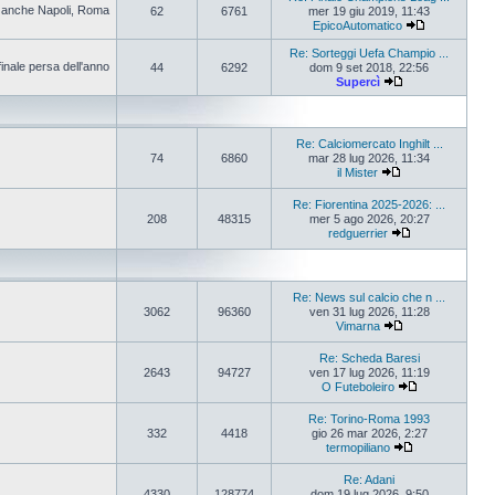
pa anche Napoli, Roma
62
6761
mer 19 giu 2019, 11:43
EpicoAutomatico
Re: Sorteggi Uefa Champio ...
finale persa dell'anno
44
6292
dom 9 set 2018, 22:56
Supercì
Re: Calciomercato Inghilt ...
74
6860
mar 28 lug 2026, 11:34
il Mister
Re: Fiorentina 2025-2026: ...
208
48315
mer 5 ago 2026, 20:27
redguerrier
Re: News sul calcio che n ...
3062
96360
ven 31 lug 2026, 11:28
Vimarna
Re: Scheda Baresi
2643
94727
ven 17 lug 2026, 11:19
O Futeboleiro
Re: Torino-Roma 1993
332
4418
gio 26 mar 2026, 2:27
termopiliano
Re: Adani
4330
128774
dom 19 lug 2026, 9:50