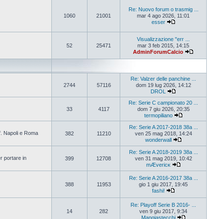
Re: Nuovo forum o trasmig ...
1060
21001
mar 4 ago 2026, 11:01
esser
Visualizzazione "err ...
52
25471
mar 3 feb 2015, 14:15
AdminForumCalcio
Re: Valzer delle panchine ...
2744
57116
dom 19 lug 2026, 14:12
DROL
Re: Serie C campionato 20 ...
33
4117
dom 7 giu 2026, 20:35
termopiliano
Re: Serie A 2017-2018 38a ...
ff. Napoli e Roma
382
11210
ven 25 mag 2018, 14:24
wonderwall
Re: Serie A 2018-2019 38a ...
r portare in
399
12708
ven 31 mag 2019, 10:42
mÆvericĸ
Re: Serie A 2016-2017 38a ...
388
11953
gio 1 giu 2017, 19:45
fashi!
Re: Playoff Serie B 2016- ...
14
282
ven 9 giu 2017, 9:34
Mangiastecchi