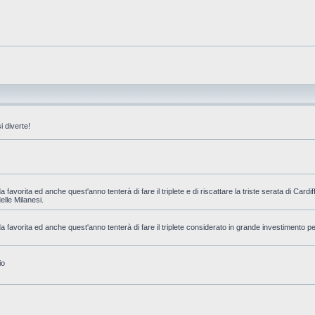
 diverte!
favorita ed anche quest'anno tenterà di fare il triplete e di riscattare la triste serata di Cardi
delle Milanesi.
 favorita ed anche quest'anno tenterà di fare il triplete considerato in grande investimento pe
io