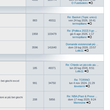
O Futeboleiro
Re: Basket (Topic unico)
883
49311
ven 24 lug 2026, 18:41
termopiliano
Re: [Politica 2022] Il go ...
1958
103479
gio 6 ago 2026, 1:17
termopiliano
Domande esistenziali più ...
3596
141640
dom 19 lug 2026, 23:57
Lollo11
Re: Chiedo un piccolo aiu ...
185
49371
lun 20 lug 2026, 8:51
Lollo11
Re: TORINO
ù bei giochi excel
991
34750
lun 4 nov 2024, 21:29
iloveterni
Re: NBA (Past & Prese ...
oni ai più bei giochi
208
5856
dom 17 mag 2020, 9:24
Memnone