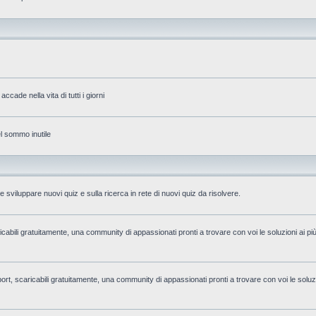
accade nella vita di tutti i giorni
el sommo inutile
 sviluppare nuovi quiz e sulla ricerca in rete di nuovi quiz da risolvere.
aricabili gratuitamente, una community di appassionati pronti a trovare con voi le soluzioni ai pi
i sport, scaricabili gratuitamente, una community di appassionati pronti a trovare con voi le soluzi