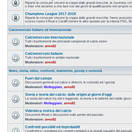
Riparte la corsa per vincere la coppa dalle grandi orecchie, la Juventus con
e Inter che avranno a che fare con dei gironi di qualificazione non proprio s
Champions League 2017-2018
Riparte la corsa per vincere la coppa dalle grandi orecchie, l'anno prossimo 
scorso contro il Real a Cardiff mentre le altre quotate per la vittoria PSG, Ba
Calciomercato Italiano ed Internazionale
Calciomercato Internazionale
Tutti i trasferimenti dei principali campionati di calcio esteri
Moderatore:
arres82
Calciomercato Italiano
Tutti i trasferimenti in ambito nazionale
Moderatore:
arres82
News, storia, video, confronti, statistiche, gossip e curiosità
Fuori dal campo
Discussioni generali sul calcio e dintorni, le curiosità ed i gossip
Moderatori:
Molleggiato
,
arres82
Storia e teoria del calcio: dalle origini ai giorni d'oggi
La storia del calcio tra miti e leggende, la teoria e le tattiche del nobile gioco
Moderatori:
Molleggiato
,
arres82
Videoteca storica del calcio
Documenti filmati e discussioni sulle partite del passato
Moderatore:
arres82
Confronti possibili ed improbabili
I confronti e i sondaggi tra i grandi campioni e le grandi squadre del passat