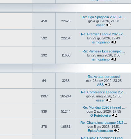
Re: Liga Spagnola 2025-20 ...
458
22625
gio 4 giu 2026, 21:38
esser
Re: Premier League 2025-2 ...
592
22264
lun 29 giu 2026, 19:49
termopiliano
Re: Primeira Liga (campio ...
292
11600
lun 25 mag 2026, 2:00
termopiliano
Re: Avatar europeosi
64
3235
mer 23 nov 2022, 23:25
ABS
Re: Conference League 25/ ...
1997
165244
gio 28 mag 2026, 17:56
esser
Re: Mondiali 2026 (thread ...
939
51244
dom 2 ago 2026, 17:55
O Futeboleiro
Re: Champions League 25/2 ...
378
16681
ven 5 giu 2026, 14:51
EpicoAutomatico
Re: Finale Champions Leag ...