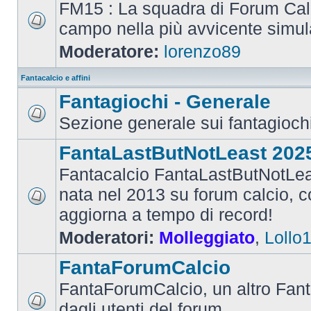
FM15 : La squadra di Forum Cal
campo nella più avvicente simul
Moderatore:
lorenzo89
Fantacalcio e affini
Fantagiochi - Generale
Sezione generale sui fantagioch
FantaLastButNotLeast 202
Fantacalcio FantaLastButNotLea
nata nel 2013 su forum calcio, con
aggiorna a tempo di record!
Moderatori:
Molleggiato
,
Lollo
FantaForumCalcio
FantaForumCalcio, un altro Fant
dagli utenti del forum.