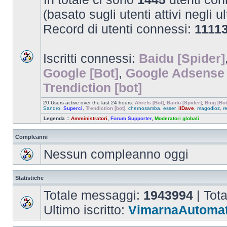
(basato sugli utenti attivi negli u
Record di utenti connessi:
1111
Iscritti connessi:
Baidu [Spider]
Google [Bot]
,
Google Adsense 
Trendiction [bot]
20 Users active over the last 24 hours:
Ahrefs [Bot]
,
Baidu [Spider]
,
Bing [Bot
Sandro
,
Supercì
,
Trendiction [bot]
,
chernosamba
,
esser
,
ilDave
,
magodioz
,
r
Legenda ::
Amministratori
,
Forum Supporter
,
Moderatori globali
Compleanni
Nessun compleanno oggi
Statistiche
Totale messaggi:
1943994
| Tot
Ultimo iscritto:
VimarnaAutomat