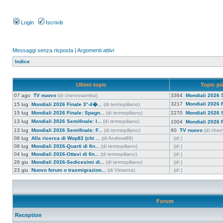
Login
Iscriviti
Messaggi senza risposta
|
Argomenti attivi
Indice
Ultimi topic
Topic più
07 ago
TV nuovo
(di chernosamba)
3364
Mondiali 2026 S
3217
Mondiali 2026 F
15 lug
Mondiali 2026 Finale 3°-4�...
(di termopiliano)
15 lug
Mondiali 2026 Finale: Spagn...
(di termopiliano)
2270
Mondiali 2026 S
13 lug
Mondiali 2026 Semifinale: I...
(di termopiliano)
1004
Mondiali 2026 F
13 lug
Mondiali 2026 Semifinale: F...
(di termopiliano)
60
TV nuovo
(di che
08 lug
Alla ricerca di Wop82 (chi ...
(di Andrew89)
(di )
08 lug
Mondiali 2026-Quarti di fin...
(di termopiliano)
(di )
04 lug
Mondiali 2026-Ottavi di fin...
(di termopiliano)
(di )
28 giu
Mondiali 2026-Sedicesimi di...
(di termopiliano)
(di )
23 giu
Nuovo forum o trasmigrazion...
(di Vimarna)
(di )
Forum
Reception