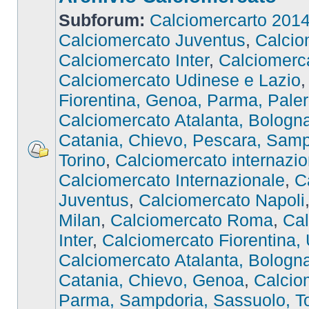
Subforum:
Calciomercarto 201
Calciomercato Juventus
,
Calcio
Calciomercato Inter
,
Calciomer
Calciomercato Udinese e Lazio
Fiorentina, Genoa, Parma, Pale
Calciomercato Atalanta, Bologna,
Catania, Chievo, Pescara, Samp
Torino
,
Calciomercato internazio
Calciomercato Internazionale
,
C
Juventus
,
Calciomercato Napoli
Milan
,
Calciomercato Roma
,
Cal
Inter
,
Calciomercato Fiorentina,
Calciomercato Atalanta, Bologna,
Catania, Chievo, Genoa
,
Calcio
Parma, Sampdoria, Sassuolo, To