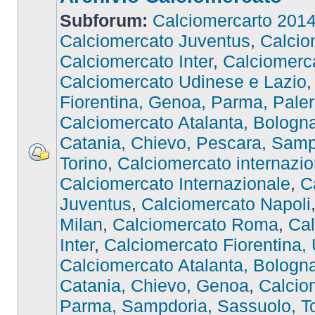
Subforum:
Calciomercarto 201
Calciomercato Juventus
,
Calcio
Calciomercato Inter
,
Calciomer
Calciomercato Udinese e Lazio
Fiorentina, Genoa, Parma, Pale
Calciomercato Atalanta, Bologna,
Catania, Chievo, Pescara, Samp
Torino
,
Calciomercato internazio
Calciomercato Internazionale
,
C
Juventus
,
Calciomercato Napoli
Milan
,
Calciomercato Roma
,
Cal
Inter
,
Calciomercato Fiorentina,
Calciomercato Atalanta, Bologna,
Catania, Chievo, Genoa
,
Calcio
Parma, Sampdoria, Sassuolo, To