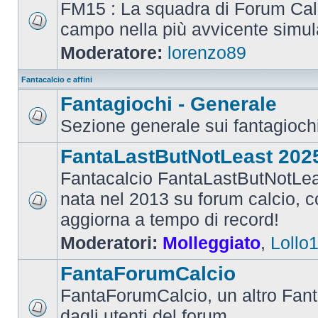
FM15 : La squadra di Forum Cal
campo nella più avvicente simul
Moderatore:
lorenzo89
Fantacalcio e affini
Fantagiochi - Generale
Sezione generale sui fantagioch
FantaLastButNotLeast 202
Fantacalcio FantaLastButNotLea
nata nel 2013 su forum calcio, con
aggiorna a tempo di record!
Moderatori:
Molleggiato
,
Lollo
FantaForumCalcio
FantaForumCalcio, un altro Fant
dagli utenti del forum.