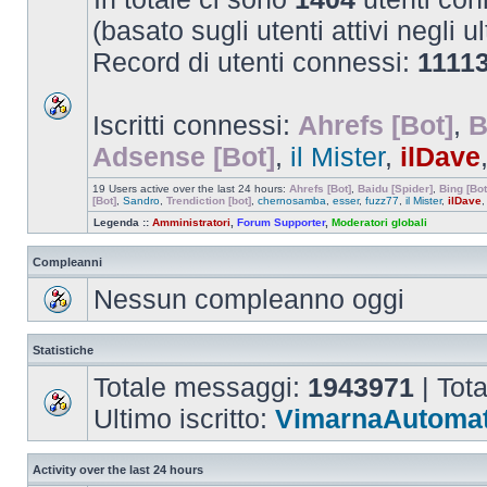
(basato sugli utenti attivi negli u
Record di utenti connessi:
1111
Iscritti connessi:
Ahrefs [Bot]
,
B
Adsense [Bot]
,
il Mister
,
ilDave
19 Users active over the last 24 hours:
Ahrefs [Bot]
,
Baidu [Spider]
,
Bing [Bot
[Bot]
,
Sandro
,
Trendiction [bot]
,
chernosamba
,
esser
,
fuzz77
,
il Mister
,
ilDave
Legenda ::
Amministratori
,
Forum Supporter
,
Moderatori globali
Compleanni
Nessun compleanno oggi
Statistiche
Totale messaggi:
1943971
| Tot
Ultimo iscritto:
VimarnaAutomat
Activity over the last 24 hours