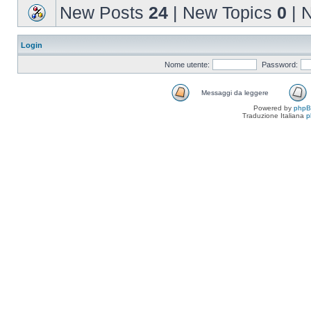
New Posts
24
| New Topics
0
| 
Login
Nome utente:
Password:
Messaggi da leggere
Powered by
php
Traduzione Italiana
p