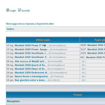
Login
Iscriviti
Messaggi senza risposta
|
Argomenti attivi
Indice
Ultimi topic
Topic più
3348
Mondiali 2026 S
15 lug
Mondiali 2026 Finale 3°-4�...
(di termopiliano)
15 lug
Mondiali 2026 Finale: Spagn...
(di termopiliano)
3137
Mondiali 2026 F
13 lug
Mondiali 2026 Semifinale: I...
(di termopiliano)
2263
Mondiali 2026 S
13 lug
Mondiali 2026 Semifinale: F...
(di termopiliano)
991
Mondiali 2026 Fi
08 lug
Alla ricerca di Wop82 (chi ...
(di Andrew89)
(di )
08 lug
Mondiali 2026-Quarti di fin...
(di termopiliano)
(di )
04 lug
Mondiali 2026-Ottavi di fin...
(di termopiliano)
(di )
28 giu
Mondiali 2026-Sedicesimi di...
(di termopiliano)
(di )
23 giu
Nuovo forum o trasmigrazion...
(di Vimarna)
(di )
18 giu
Due giochini estivi a tema ...
(di Lollo11)
(di )
Forum
Reception