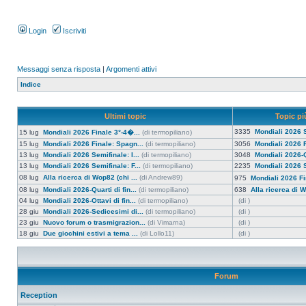
Login
Iscriviti
Messaggi senza risposta
|
Argomenti attivi
Indice
Ultimi topic
Topic più
3335
Mondiali 2026 S
15 lug
Mondiali 2026 Finale 3°-4�...
(di termopiliano)
15 lug
Mondiali 2026 Finale: Spagn...
(di termopiliano)
3056
Mondiali 2026 F
13 lug
Mondiali 2026 Semifinale: I...
(di termopiliano)
3048
Mondiali 2026-Qu
13 lug
Mondiali 2026 Semifinale: F...
(di termopiliano)
2235
Mondiali 2026 S
08 lug
Alla ricerca di Wop82 (chi ...
(di Andrew89)
975
Mondiali 2026 Fi
08 lug
Mondiali 2026-Quarti di fin...
(di termopiliano)
638
Alla ricerca di W
04 lug
Mondiali 2026-Ottavi di fin...
(di termopiliano)
(di )
28 giu
Mondiali 2026-Sedicesimi di...
(di termopiliano)
(di )
23 giu
Nuovo forum o trasmigrazion...
(di Vimarna)
(di )
18 giu
Due giochini estivi a tema ...
(di Lollo11)
(di )
Forum
Reception