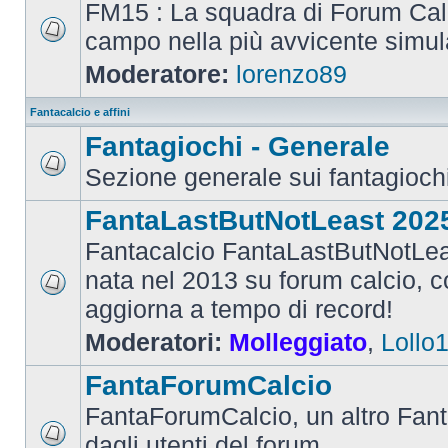
FM15 : La squadra di Forum Cal
campo nella più avvicente simul
Moderatore:
lorenzo89
Fantacalcio e affini
Fantagiochi - Generale
Sezione generale sui fantagioch
FantaLastButNotLeast 202
Fantacalcio FantaLastButNotLea
nata nel 2013 su forum calcio, con
aggiorna a tempo di record!
Moderatori:
Molleggiato
,
Lollo
FantaForumCalcio
FantaForumCalcio, un altro Fant
dagli utenti del forum.