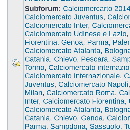
Subforum:
Calciomercarto 201
Calciomercato Juventus
,
Calcio
Calciomercato Inter
,
Calciomer
Calciomercato Udinese e Lazio
Fiorentina, Genoa, Parma, Pale
Calciomercato Atalanta, Bologna,
Catania, Chievo, Pescara, Samp
Torino
,
Calciomercato internazio
Calciomercato Internazionale
,
C
Juventus
,
Calciomercato Napoli
Milan
,
Calciomercato Roma
,
Cal
Inter
,
Calciomercato Fiorentina,
Calciomercato Atalanta, Bologna,
Catania, Chievo, Genoa
,
Calcio
Parma, Sampdoria, Sassuolo, To