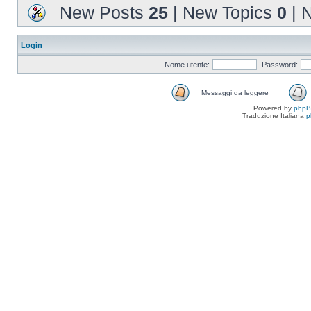
New Posts
25
| New Topics
0
| 
Login
Nome utente:
Password:
Messaggi da leggere
Powered by
php
Traduzione Italiana
p