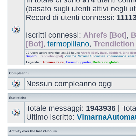
(basato sugli utenti attivi negli u
Record di utenti connessi:
1111
Iscritti connessi:
Ahrefs [Bot]
,
B
[Bot]
,
termopiliano
,
Trendiction 
22 Users active over the last 24 hours:
Ahrefs [Bot]
,
Baidu [Spider]
,
Bing [Bot
Supercì
,
Trendiction [bot]
,
Vimarna
,
VimarnaAutomatica
,
chernosamba
,
esser
Legenda ::
Amministratori
,
Forum Supporter
,
Moderatori globali
Compleanni
Nessun compleanno oggi
Statistiche
Totale messaggi:
1943936
| Tot
Ultimo iscritto:
VimarnaAutomat
Activity over the last 24 hours