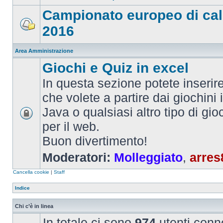
Campionato europeo di cal
2016
Area Amministrazione
Giochi e Quiz in excel
In questa sezione potete inserire 
che volete a partire dai giochini 
Java o qualsiasi altro tipo di gi
per il web.
Buon divertimento!
Moderatori:
Molleggiato
,
arres
Cancella cookie
|
Staff
Indice
Chi c’è in linea
In totale ci sono
974
utenti connes