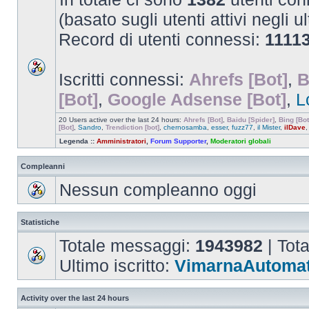
(basato sugli utenti attivi negli u
Record di utenti connessi:
1111
Iscritti connessi:
Ahrefs [Bot]
,
B
[Bot]
,
Google Adsense [Bot]
,
L
20 Users active over the last 24 hours:
Ahrefs [Bot]
,
Baidu [Spider]
,
Bing [Bot
[Bot]
,
Sandro
,
Trendiction [bot]
,
chernosamba
,
esser
,
fuzz77
,
il Mister
,
ilDave
Legenda ::
Amministratori
,
Forum Supporter
,
Moderatori globali
Compleanni
Nessun compleanno oggi
Statistiche
Totale messaggi:
1943982
| Tot
Ultimo iscritto:
VimarnaAutomat
Activity over the last 24 hours