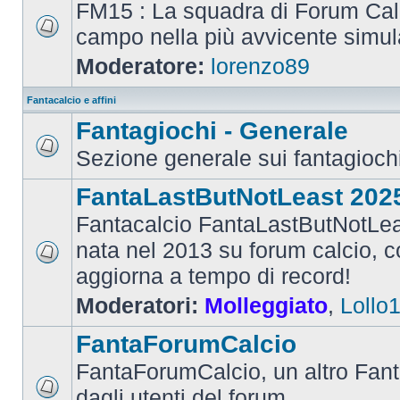
FM15 : La squadra di Forum Cal
campo nella più avvicente simul
Moderatore:
lorenzo89
Fantacalcio e affini
Fantagiochi - Generale
Sezione generale sui fantagioch
FantaLastButNotLeast 202
Fantacalcio FantaLastButNotLea
nata nel 2013 su forum calcio, con
aggiorna a tempo di record!
Moderatori:
Molleggiato
,
Lollo
FantaForumCalcio
FantaForumCalcio, un altro Fant
dagli utenti del forum.