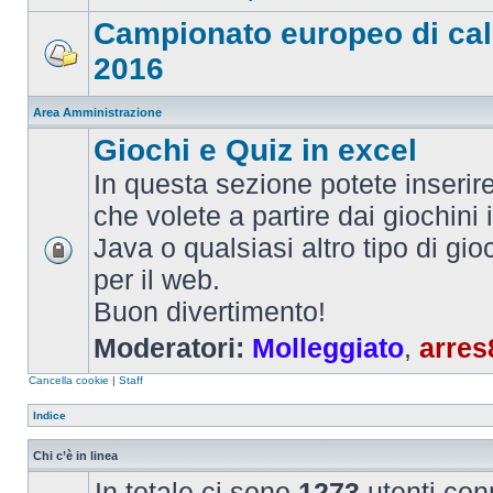
Campionato europeo di cal
2016
Area Amministrazione
Giochi e Quiz in excel
In questa sezione potete inserire 
che volete a partire dai giochini 
Java o qualsiasi altro tipo di gi
per il web.
Buon divertimento!
Moderatori:
Molleggiato
,
arres
Cancella cookie
|
Staff
Indice
Chi c’è in linea
In totale ci sono
1273
utenti conn