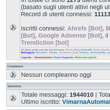
(basato sugli utenti attivi negli u
Record di utenti connessi:
1111
Iscritti connessi:
Ahrefs [Bot]
,
B
[Bot]
,
Google Adsense [Bot]
,
i
Trendiction [bot]
23 Users active over the last 24 hours:
Ahrefs [Bot]
,
Andrew89
,
Baidu [Spider
Molleggiato
,
Riccardo1
,
Sandro
,
Trendiction [bot]
,
Vimarna
,
chernosamba
,
es
Legenda ::
Amministratori
,
Forum Supporter
,
Moderatori globali
Compleanni
Nessun compleanno oggi
Statistiche
Totale messaggi:
1944010
| Tot
Ultimo iscritto:
VimarnaAutomat