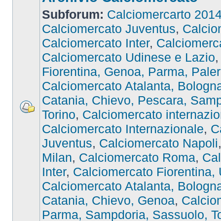
Subforum:
Calciomercarto 201
Calciomercato Juventus
,
Calcio
Calciomercato Inter
,
Calciomer
Calciomercato Udinese e Lazio
Fiorentina, Genoa, Parma, Pale
Calciomercato Atalanta, Bologna,
Catania, Chievo, Pescara, Samp
Torino
,
Calciomercato internazio
Calciomercato Internazionale
,
C
Juventus
,
Calciomercato Napoli
Milan
,
Calciomercato Roma
,
Cal
Inter
,
Calciomercato Fiorentina,
Calciomercato Atalanta, Bologna,
Catania, Chievo, Genoa
,
Calcio
Parma, Sampdoria, Sassuolo, To