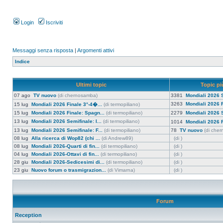
Login
Iscriviti
Messaggi senza risposta
|
Argomenti attivi
Indice
Ultimi topic
Topic più
07 ago
TV nuovo
(di chernosamba)
3381
Mondiali 2026 S
3263
Mondiali 2026 F
15 lug
Mondiali 2026 Finale 3°-4�...
(di termopiliano)
15 lug
Mondiali 2026 Finale: Spagn...
(di termopiliano)
2279
Mondiali 2026 S
13 lug
Mondiali 2026 Semifinale: I...
(di termopiliano)
1014
Mondiali 2026 F
13 lug
Mondiali 2026 Semifinale: F...
(di termopiliano)
78
TV nuovo
(di che
08 lug
Alla ricerca di Wop82 (chi ...
(di Andrew89)
(di )
08 lug
Mondiali 2026-Quarti di fin...
(di termopiliano)
(di )
04 lug
Mondiali 2026-Ottavi di fin...
(di termopiliano)
(di )
28 giu
Mondiali 2026-Sedicesimi di...
(di termopiliano)
(di )
23 giu
Nuovo forum o trasmigrazion...
(di Vimarna)
(di )
Forum
Reception