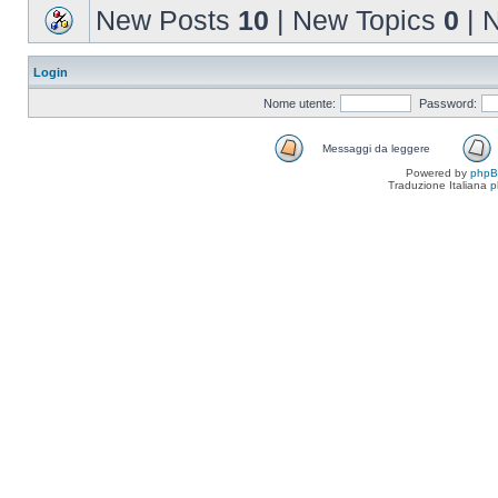
New Posts
10
| New Topics
0
| 
Login
Nome utente:
Password:
Messaggi da leggere
Powered by
php
Traduzione Italiana
p