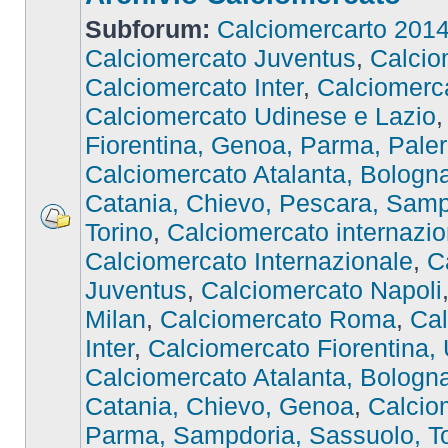
Subforum:
Calciomercarto 201
Calciomercato Juventus
,
Calcio
Calciomercato Inter
,
Calciomer
Calciomercato Udinese e Lazio
Fiorentina, Genoa, Parma, Pale
Calciomercato Atalanta, Bologna,
Catania, Chievo, Pescara, Samp
Torino
,
Calciomercato internazio
Calciomercato Internazionale
,
C
Juventus
,
Calciomercato Napoli
Milan
,
Calciomercato Roma
,
Cal
Inter
,
Calciomercato Fiorentina,
Calciomercato Atalanta, Bologna,
Catania, Chievo, Genoa
,
Calcio
Parma, Sampdoria, Sassuolo, To