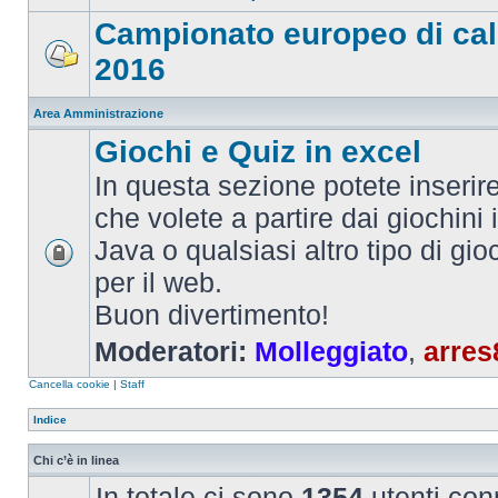
Campionato europeo di cal
2016
Area Amministrazione
Giochi e Quiz in excel
In questa sezione potete inserire 
che volete a partire dai giochini 
Java o qualsiasi altro tipo di gi
per il web.
Buon divertimento!
Moderatori:
Molleggiato
,
arres
Cancella cookie
|
Staff
Indice
Chi c’è in linea
In totale ci sono
1354
utenti conn