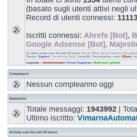
(basato sugli utenti attivi negli u
Record di utenti connessi:
1111
Iscritti connessi:
Ahrefs [Bot]
,
B
Google Adsense [Bot]
,
Majesti
21 Users active over the last 24 hours:
Ahrefs [Bot]
,
Baidu [Spider]
,
Bing [Bot
Sandro
,
Supercì
,
Trendiction [bot]
,
Xavier98
,
chernosamba
,
esser
,
ilDave
,
ma
Legenda ::
Amministratori
,
Forum Supporter
,
Moderatori globali
Compleanni
Nessun compleanno oggi
Statistiche
Totale messaggi:
1943992
| Tot
Ultimo iscritto:
VimarnaAutomat
Activity over the last 24 hours