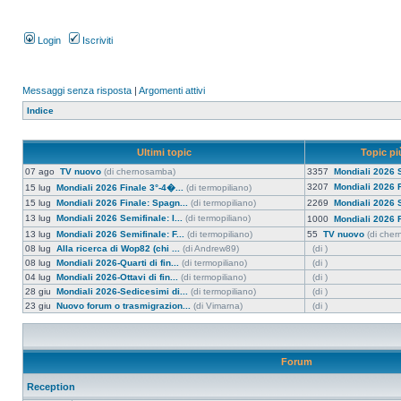
Login
Iscriviti
Messaggi senza risposta
|
Argomenti attivi
Indice
Ultimi topic
Topic più
07 ago
TV nuovo
(di chernosamba)
3357
Mondiali 2026 S
3207
Mondiali 2026 F
15 lug
Mondiali 2026 Finale 3°-4�...
(di termopiliano)
15 lug
Mondiali 2026 Finale: Spagn...
(di termopiliano)
2269
Mondiali 2026 S
13 lug
Mondiali 2026 Semifinale: I...
(di termopiliano)
1000
Mondiali 2026 F
13 lug
Mondiali 2026 Semifinale: F...
(di termopiliano)
55
TV nuovo
(di che
08 lug
Alla ricerca di Wop82 (chi ...
(di Andrew89)
(di )
08 lug
Mondiali 2026-Quarti di fin...
(di termopiliano)
(di )
04 lug
Mondiali 2026-Ottavi di fin...
(di termopiliano)
(di )
28 giu
Mondiali 2026-Sedicesimi di...
(di termopiliano)
(di )
23 giu
Nuovo forum o trasmigrazion...
(di Vimarna)
(di )
Forum
Reception