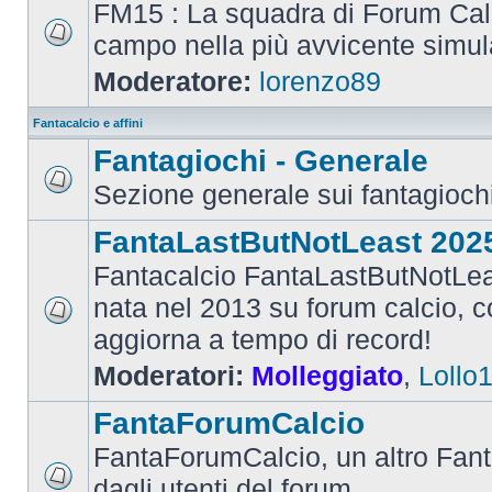
FM15 : La squadra di Forum Cal
campo nella più avvicente simul
Moderatore:
lorenzo89
Fantacalcio e affini
Fantagiochi - Generale
Sezione generale sui fantagioch
FantaLastButNotLeast 202
Fantacalcio FantaLastButNotLea
nata nel 2013 su forum calcio, con
aggiorna a tempo di record!
Moderatori:
Molleggiato
,
Lollo
FantaForumCalcio
FantaForumCalcio, un altro Fant
dagli utenti del forum.