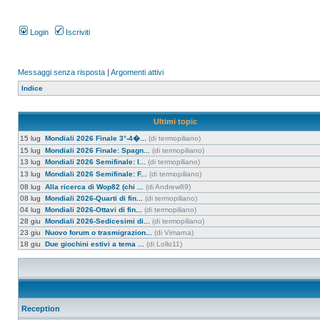
Login
Iscriviti
Messaggi senza risposta
|
Argomenti attivi
Indice
Ultimi topic
15 lug
Mondiali 2026 Finale 3°-4�...
(di termopiliano)
15 lug
Mondiali 2026 Finale: Spagn...
(di termopiliano)
13 lug
Mondiali 2026 Semifinale: I...
(di termopiliano)
13 lug
Mondiali 2026 Semifinale: F...
(di termopiliano)
08 lug
Alla ricerca di Wop82 (chi ...
(di Andrew89)
08 lug
Mondiali 2026-Quarti di fin...
(di termopiliano)
04 lug
Mondiali 2026-Ottavi di fin...
(di termopiliano)
28 giu
Mondiali 2026-Sedicesimi di...
(di termopiliano)
23 giu
Nuovo forum o trasmigrazion...
(di Vimarna)
18 giu
Due giochini estivi a tema ...
(di Lollo11)
Reception