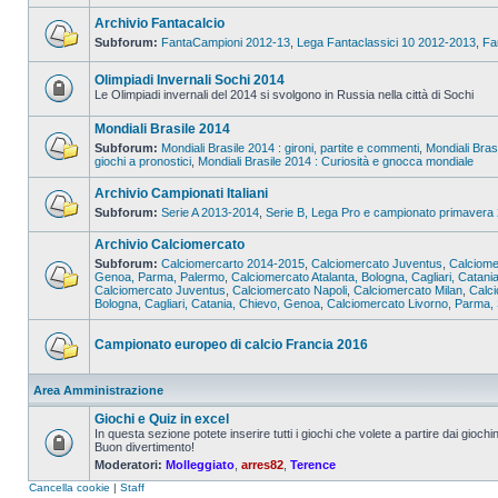
Archivio Fantacalcio
Subforum:
FantaCampioni 2012-13
,
Lega Fantaclassici 10 2012-2013
,
Fa
Olimpiadi Invernali Sochi 2014
Le Olimpiadi invernali del 2014 si svolgono in Russia nella città di Sochi
Mondiali Brasile 2014
Subforum:
Mondiali Brasile 2014 : gironi, partite e commenti
,
Mondiali Bras
giochi a pronostici
,
Mondiali Brasile 2014 : Curiosità e gnocca mondiale
Archivio Campionati Italiani
Subforum:
Serie A 2013-2014
,
Serie B, Lega Pro e campionato primavera
Archivio Calciomercato
Subforum:
Calciomercarto 2014-2015
,
Calciomercato Juventus
,
Calciome
Genoa, Parma, Palermo
,
Calciomercato Atalanta, Bologna, Cagliari, Catani
Calciomercato Juventus
,
Calciomercato Napoli
,
Calciomercato Milan
,
Calc
Bologna, Cagliari, Catania, Chievo, Genoa
,
Calciomercato Livorno, Parma, 
Campionato europeo di calcio Francia 2016
Area Amministrazione
Giochi e Quiz in excel
In questa sezione potete inserire tutti i giochi che volete a partire dai giochin
Buon divertimento!
Moderatori:
Molleggiato
,
arres82
,
Terence
Cancella cookie
|
Staff