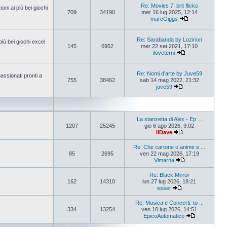
Re: Movies 7: brit flicks
oni ai più bei giochi
709
34190
mer 16 lug 2025, 12:14
marcGiggs
Re: Sarabanda by Lozirion
più bei giochi excel
145
6952
mer 22 set 2021, 17:10
iloveterni
Re: Nomi d'arte by Juve59
assionati pronti a
755
38462
sab 14 mag 2022, 21:32
juve59
La stanzetta di Alex - Ep ...
1207
25245
gio 6 ago 2026, 9:02
ilDave
Re: Che cartone o anime s ...
85
2695
ven 22 mag 2026, 17:19
Vimarna
Re: Black Mirror
162
14310
lun 27 lug 2026, 18:21
esser
Re: Musica e Concerti: to ...
334
13254
ven 10 lug 2026, 14:51
EpicoAutomatico