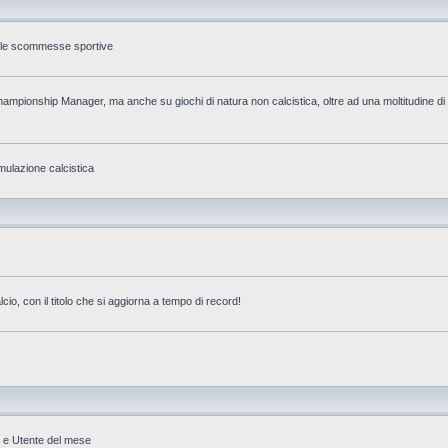
ulle scommesse sportive
mpionship Manager, ma anche su giochi di natura non calcistica, oltre ad una moltitudine di p
ulazione calcistica
o, con il titolo che si aggiorna a tempo di record!
U e Utente del mese