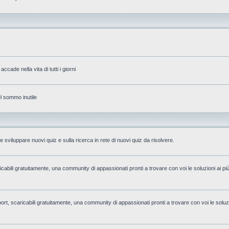
accade nella vita di tutti i giorni
el sommo inutile
 sviluppare nuovi quiz e sulla ricerca in rete di nuovi quiz da risolvere.
aricabili gratuitamente, una community di appassionati pronti a trovare con voi le soluzioni ai pi
i sport, scaricabili gratuitamente, una community di appassionati pronti a trovare con voi le soluzi