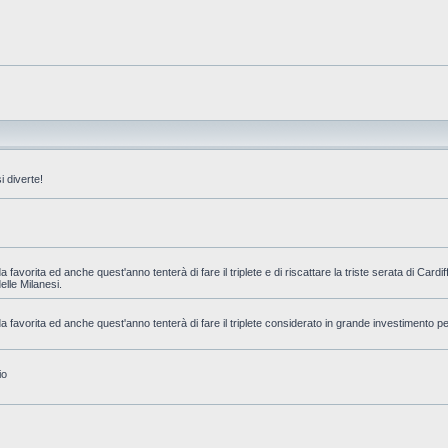
 diverte!
favorita ed anche quest'anno tenterà di fare il triplete e di riscattare la triste serata di Cardi
delle Milanesi.
 favorita ed anche quest'anno tenterà di fare il triplete considerato in grande investimento pe
io