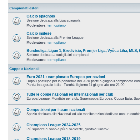
Campionati esteri
Calcio spagnolo
Sezione dedicata alla Liga spagnola
Moderatore:
termopiliano
Calcio inglese
Sezione dedicata alla Premier League
Moderatore:
termopiliano
Bundesliga, Ligue 1, Eredivisie, Premjer Liga, Vyšca Liha, MLS, 
Sezione dedicata a tutti gli altri campionati
Moderatore:
termopiliano
Coppe e Nazionali
Euro 2021 : campionato Europeo per nazioni
Dopo il posticipo per la pandemia nel 2020 parte a giugno il campionato eu
Partita inaugurale Italia - Turchia il giorno 11 giugno alle ore 21.00
Tutte le coppe nazionali ed internazionali per club
Europa League, Mondiale per club, Supercoppa Europea, Coppa Italia, Su
Competizioni per i team nazionali
Spazio dedicato alle Nazionali ed alle manifestazioni dedicate con un occhio 
Champions League 2024-2025
Più squadre ci sono e più ci si diverte, giusto? Giusto?
Champions League 2018-2019