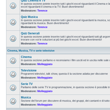
Quiz Cinema e TV
In questa sezione potete inserire tutti i giochi excel riguardanti il Cinema e 
excel riguardanti il cinema e la TV. Buon divertimento!
Moderatore:
Terence
Quiz Musica
In questa sezione potete inserire tutti i giochi excel riguardanti la musica, s
riguardanti la musica. Buon divertimento!
Moderatore:
Terence
Quiz Generali
In questa sezione potete inserire tutti i giochi excel riguardanti tutti gli a
trovare con voi le soluzioni ai più bei giochi excel. Buon divertimento!
Moderatore:
Terence
Cinema, Musica, TV e serie televisive
Cinema
In questa sezione parliamo e recensiamo i film usciti ed in uscita nelle sale
Moderatore:
Molleggiato
Televisione
Programmi televisivi, talk show, questa è la sezione adatta per discuterne
Moderatore:
Molleggiato
Serie TV
Parliamo delle serie TV in programmazione, in questa sezione è possibile tr
Moderatore:
Molleggiato
Musica
Sezione del forum per discutere di musica, dei gruppi, dei cantanti e di tutto
Moderatore:
Molleggiato