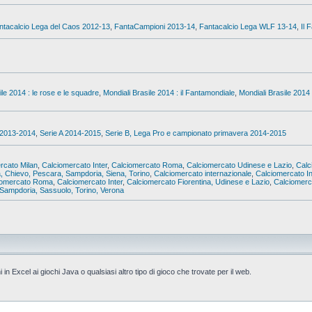
ntacalcio Lega del Caos 2012-13
,
FantaCampioni 2013-14
,
Fantacalcio Lega WLF 13-14
,
Il 
ile 2014 : le rose e le squadre
,
Mondiali Brasile 2014 : il Fantamondiale
,
Mondiali Brasile 2014 
 2013-2014
,
Serie A 2014-2015
,
Serie B, Lega Pro e campionato primavera 2014-2015
rcato Milan
,
Calciomercato Inter
,
Calciomercato Roma
,
Calciomercato Udinese e Lazio
,
Calc
a, Chievo, Pescara, Sampdoria, Siena, Torino
,
Calciomercato internazionale
,
Calciomercato In
iomercato Roma
,
Calciomercato Inter
,
Calciomercato Fiorentina, Udinese e Lazio
,
Calciomerca
Sampdoria, Sassuolo, Torino, Verona
i in Excel ai giochi Java o qualsiasi altro tipo di gioco che trovate per il web.