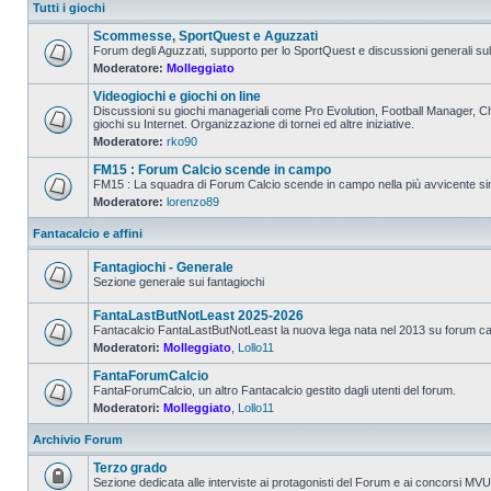
Tutti i giochi
Scommesse, SportQuest e Aguzzati
Forum degli Aguzzati, supporto per lo SportQuest e discussioni generali s
Moderatore:
Molleggiato
Videogiochi e giochi on line
Discussioni su giochi manageriali come Pro Evolution, Football Manager, Cha
giochi su Internet. Organizzazione di tornei ed altre iniziative.
Moderatore:
rko90
FM15 : Forum Calcio scende in campo
FM15 : La squadra di Forum Calcio scende in campo nella più avvicente sim
Moderatore:
lorenzo89
Fantacalcio e affini
Fantagiochi - Generale
Sezione generale sui fantagiochi
FantaLastButNotLeast 2025-2026
Fantacalcio FantaLastButNotLeast la nuova lega nata nel 2013 su forum calci
Moderatori:
Molleggiato
,
Lollo11
FantaForumCalcio
FantaForumCalcio, un altro Fantacalcio gestito dagli utenti del forum.
Moderatori:
Molleggiato
,
Lollo11
Archivio Forum
Terzo grado
Sezione dedicata alle interviste ai protagonisti del Forum e ai concorsi MV