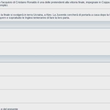
 l'acquisto di Cristiano Ronaldo è una delle pretendenti alla vittoria finale, impegnate in Cop
emplici.
la finale si svolgerà in terra Ucraina, a Kiev. La Juventis cercherà di portarla a casa dopo la 
yern e soprattutto le Inglesi tenteranno di fare la loro parta.
o e del presente