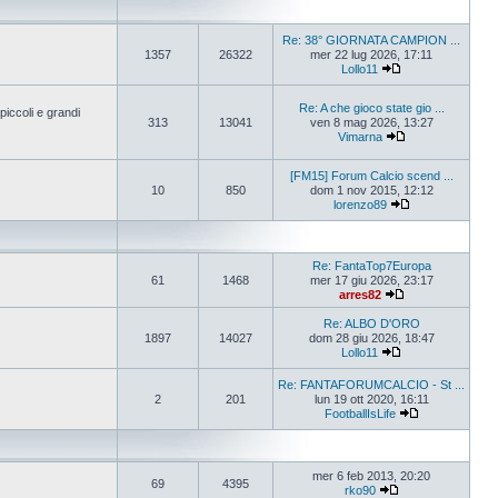
Re: 38° GIORNATA CAMPION ...
1357
26322
mer 22 lug 2026, 17:11
Lollo11
Re: A che gioco state gio ...
iccoli e grandi
313
13041
ven 8 mag 2026, 13:27
Vimarna
[FM15] Forum Calcio scend ...
10
850
dom 1 nov 2015, 12:12
lorenzo89
Re: FantaTop7Europa
61
1468
mer 17 giu 2026, 23:17
arres82
Re: ALBO D'ORO
1897
14027
dom 28 giu 2026, 18:47
Lollo11
Re: FANTAFORUMCALCIO - St ...
2
201
lun 19 ott 2020, 16:11
FootballIsLife
mer 6 feb 2013, 20:20
69
4395
rko90