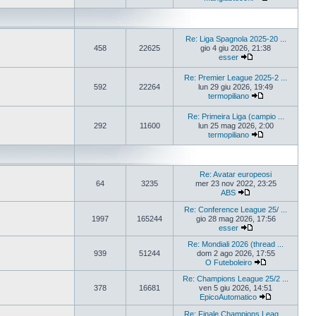
Re: Liga Spagnola 2025-20 ...
458
22625
gio 4 giu 2026, 21:38
esser
Re: Premier League 2025-2 ...
592
22264
lun 29 giu 2026, 19:49
termopiliano
Re: Primeira Liga (campio ...
292
11600
lun 25 mag 2026, 2:00
termopiliano
Re: Avatar europeosi
64
3235
mer 23 nov 2022, 23:25
ABS
Re: Conference League 25/ ...
1997
165244
gio 28 mag 2026, 17:56
esser
Re: Mondiali 2026 (thread ...
939
51244
dom 2 ago 2026, 17:55
O Futeboleiro
Re: Champions League 25/2 ...
378
16681
ven 5 giu 2026, 14:51
EpicoAutomatico
Re: Finale Champions Leag ...