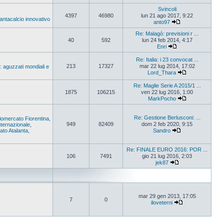
Svincoli
4397
46980
lun 21 ago 2017, 9:22
Fantacalcio innovativo
anto97
Re: Malagò: previsioni r ...
40
592
lun 24 feb 2014, 4:17
Enri
Re: Italia: i 23 convocat ...
213
17327
mar 22 lug 2014, 17:02
: aguzzati mondiali e
Lord_Thara
Re: Maglie Serie A 2015/1 ...
1875
106215
ven 22 lug 2016, 1:00
MarkPocho
Re: Gestione Berlusconi: ...
iomercato Fiorentina,
949
82409
dom 2 feb 2020, 9:15
ternazionale
,
to Atalanta,
Sandro
Re: FINALE EURO 2016: POR ...
106
7491
gio 21 lug 2016, 2:03
jek87
mar 29 gen 2013, 17:05
7
0
iloveterni