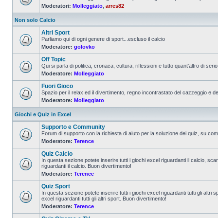
Moderatori:
Molleggiato
,
arres82
Non solo Calcio
Altri Sport
Parliamo qui di ogni genere di sport...escluso il calcio
Moderatore:
golovko
Off Topic
Qui si parla di politica, cronaca, cultura, riflessioni e tutto quant'altro di serio 
Moderatore:
Molleggiato
Fuori Gioco
Spazio per il relax ed il divertimento, regno incontrastato del cazzeggio e d
Moderatore:
Molleggiato
Giochi e Quiz in Excel
Supporto e Community
Forum di supporto con la richiesta di aiuto per la soluzione dei quiz, su come
Moderatore:
Terence
Quiz Calcio
In questa sezione potete inserire tutti i giochi excel riguardanti il calcio, sc
riguardanti il calcio. Buon divertimento!
Moderatore:
Terence
Quiz Sport
In questa sezione potete inserire tutti i giochi excel riguardanti tutti gli altr
excel riguardanti tutti gli altri sport. Buon divertimento!
Moderatore:
Terence