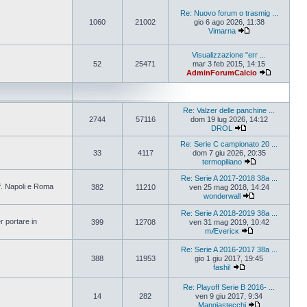
Re: Nuovo forum o trasmig ...
1060
21002
gio 6 ago 2026, 11:38
Vimarna
Visualizzazione "err ...
52
25471
mar 3 feb 2015, 14:15
AdminForumCalcio
Re: Valzer delle panchine ...
2744
57116
dom 19 lug 2026, 14:12
DROL
Re: Serie C campionato 20 ...
33
4117
dom 7 giu 2026, 20:35
termopiliano
Re: Serie A 2017-2018 38a ...
ff. Napoli e Roma
382
11210
ven 25 mag 2018, 14:24
wonderwall
Re: Serie A 2018-2019 38a ...
r portare in
399
12708
ven 31 mag 2019, 10:42
mÆvericĸ
Re: Serie A 2016-2017 38a ...
388
11953
gio 1 giu 2017, 19:45
fashi!
Re: Playoff Serie B 2016- ...
14
282
ven 9 giu 2017, 9:34
Mangiastecchi