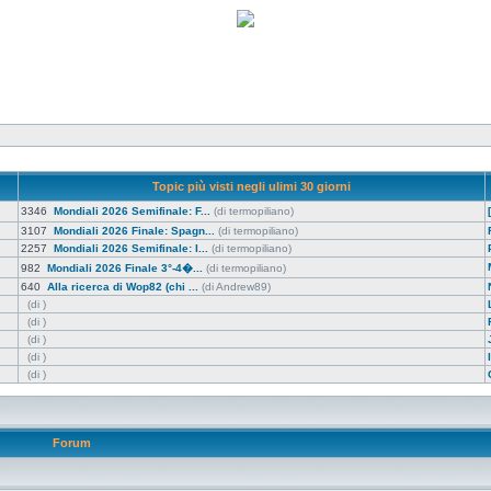
Topic più visti negli ulimi 30 giorni
3346
Mondiali 2026 Semifinale: F...
(di termopiliano)
3107
Mondiali 2026 Finale: Spagn...
(di termopiliano)
2257
Mondiali 2026 Semifinale: I...
(di termopiliano)
982
Mondiali 2026 Finale 3°-4�...
(di termopiliano)
640
Alla ricerca di Wop82 (chi ...
(di Andrew89)
(di )
(di )
(di )
(di )
(di )
Forum