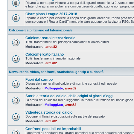
Riparte la corsa per vincere la coppa dalle grandi orecchie, la Juventus con
e Inter che avranno a che fare con dei gironi di qualificazione non proprio s
Champions League 2017-2018
Riparte la corsa per vincere la coppa dalle grandi orecchie, l'anno prossimo 
scorso contro il Real a Cardiff mentre le altre quotate per la vittoria PSG, Ba
Calciomercato Italiano ed Internazionale
Calciomercato Internazionale
Tutti i trasferimenti dei principali campionati di calcio esteri
Moderatore:
arres82
Calciomercato Italiano
Tutti i trasferimenti in ambito nazionale
Moderatore:
arres82
News, storia, video, confronti, statistiche, gossip e curiosità
Fuori dal campo
Discussioni generali sul calcio e dintorni, le curiosità ed i gossip
Moderatori:
Molleggiato
,
arres82
Storia e teoria del calcio: dalle origini ai giorni d'oggi
La storia del calcio tra miti e leggende, la teoria e le tattiche del nobile gioco
Moderatori:
Molleggiato
,
arres82
Videoteca storica del calcio
Documenti filmati e discussioni sulle partite del passato
Moderatore:
arres82
Confronti possibili ed improbabili
I confronti e i sondaggi tra i grandi campioni e le grandi squadre del passat