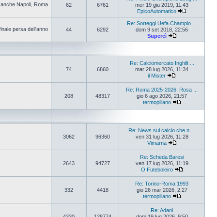
pa anche Napoli, Roma
62
6761
mer 19 giu 2019, 11:43
EpicoAutomatico
Re: Sorteggi Uefa Champio ...
finale persa dell'anno
44
6292
dom 9 set 2018, 22:56
Supercì
Re: Calciomercato Inghilt ...
74
6860
mar 28 lug 2026, 11:34
il Mister
Re: Roma 2025-2026: Rosa ...
208
48317
gio 6 ago 2026, 21:57
termopiliano
Re: News sul calcio che n ...
3062
96360
ven 31 lug 2026, 11:28
Vimarna
Re: Scheda Baresi
2643
94727
ven 17 lug 2026, 11:19
O Futeboleiro
Re: Torino-Roma 1993
332
4418
gio 26 mar 2026, 2:27
termopiliano
Re: Adani
4330
128774
dom 19 lug 2026, 9:50