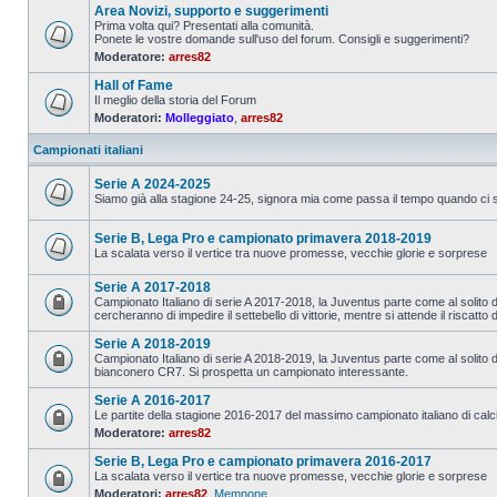
Area Novizi, supporto e suggerimenti
Prima volta qui? Presentati alla comunità.
Ponete le vostre domande sull'uso del forum. Consigli e suggerimenti?
Moderatore:
arres82
Hall of Fame
Il meglio della storia del Forum
Moderatori:
Molleggiato
,
arres82
Campionati italiani
Serie A 2024-2025
Siamo già alla stagione 24-25, signora mia come passa il tempo quando ci si
Serie B, Lega Pro e campionato primavera 2018-2019
La scalata verso il vertice tra nuove promesse, vecchie glorie e sorprese
Serie A 2017-2018
Campionato Italiano di serie A 2017-2018, la Juventus parte come al solito da 
cercheranno di impedire il settebello di vittorie, mentre si attende il riscatto 
Serie A 2018-2019
Campionato Italiano di serie A 2018-2019, la Juventus parte come al solito da
bianconero CR7. Si prospetta un campionato interessante.
Serie A 2016-2017
Le partite della stagione 2016-2017 del massimo campionato italiano di calc
Moderatore:
arres82
Serie B, Lega Pro e campionato primavera 2016-2017
La scalata verso il vertice tra nuove promesse, vecchie glorie e sorprese
Moderatori:
arres82
,
Memnone