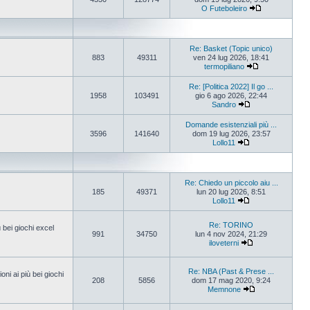
O Futeboleiro
Re: Basket (Topic unico)
883
49311
ven 24 lug 2026, 18:41
termopiliano
Re: [Politica 2022] Il go ...
1958
103491
gio 6 ago 2026, 22:44
Sandro
Domande esistenziali più ...
3596
141640
dom 19 lug 2026, 23:57
Lollo11
Re: Chiedo un piccolo aiu ...
185
49371
lun 20 lug 2026, 8:51
Lollo11
Re: TORINO
ù bei giochi excel
991
34750
lun 4 nov 2024, 21:29
iloveterni
Re: NBA (Past & Prese ...
oni ai più bei giochi
208
5856
dom 17 mag 2020, 9:24
Memnone