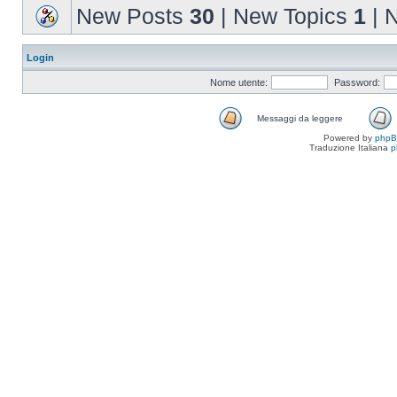
New Posts
30
| New Topics
1
| 
Login
Nome utente:
Password:
Messaggi da leggere
Powered by
php
Traduzione Italiana
p