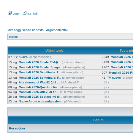
Login
Iscriviti
Messaggi senza risposta
|
Argomenti attivi
Indice
Ultimi topic
Topic più
ieri
TV nuovo
(di chernosamba)
3349
Mondiali 2026 S
3169
Mondiali 2026 F
15 lug
Mondiali 2026 Finale 3°-4�...
(di termopiliano)
15 lug
Mondiali 2026 Finale: Spagn...
(di termopiliano)
2267
Mondiali 2026 S
13 lug
Mondiali 2026 Semifinale: I...
(di termopiliano)
997
Mondiali 2026 Fi
13 lug
Mondiali 2026 Semifinale: F...
(di termopiliano)
41
TV nuovo
(di che
08 lug
Alla ricerca di Wop82 (chi ...
(di Andrew89)
(di )
08 lug
Mondiali 2026-Quarti di fin...
(di termopiliano)
(di )
04 lug
Mondiali 2026-Ottavi di fin...
(di termopiliano)
(di )
28 giu
Mondiali 2026-Sedicesimi di...
(di termopiliano)
(di )
23 giu
Nuovo forum o trasmigrazion...
(di Vimarna)
(di )
Forum
Reception