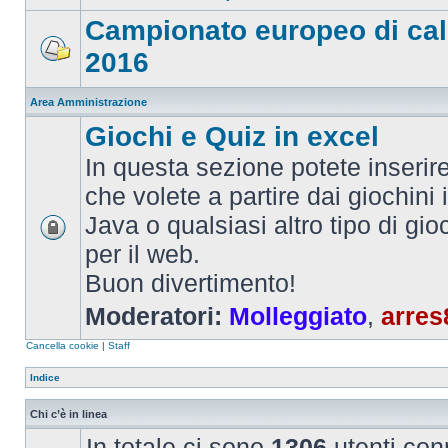
Campionato europeo di cal
2016
Area Amministrazione
Giochi e Quiz in excel
In questa sezione potete inserire 
che volete a partire dai giochini 
Java o qualsiasi altro tipo di gi
per il web.
Buon divertimento!
Moderatori:
Molleggiato
,
arres
Cancella cookie
|
Staff
Indice
Chi c’è in linea
In totale ci sono
1306
utenti conn