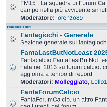
FM15 : La squadra di Forum Cal
campo nella più avvicente simul
Moderatore:
lorenzo89
Fantacalcio e affini
Fantagiochi - Generale
Sezione generale sui fantagioch
FantaLastButNotLeast 202
Fantacalcio FantaLastButNotLea
nata nel 2013 su forum calcio, con
aggiorna a tempo di record!
Moderatori:
Molleggiato
,
Lollo
FantaForumCalcio
FantaForumCalcio, un altro Fant
dagli utenti del forum.