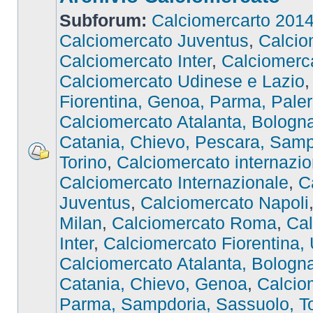
Subforum:
Calciomercarto 201
Calciomercato Juventus
,
Calcio
Calciomercato Inter
,
Calciomer
Calciomercato Udinese e Lazio
Fiorentina, Genoa, Parma, Pale
Calciomercato Atalanta, Bologna,
Catania, Chievo, Pescara, Samp
Torino
,
Calciomercato internazio
Calciomercato Internazionale
,
C
Juventus
,
Calciomercato Napoli
Milan
,
Calciomercato Roma
,
Cal
Inter
,
Calciomercato Fiorentina,
Calciomercato Atalanta, Bologna,
Catania, Chievo, Genoa
,
Calcio
Parma, Sampdoria, Sassuolo, To