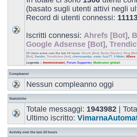
(basato sugli utenti attivi negli u
Record di utenti connessi:
1111
Iscritti connessi:
Ahrefs [Bot]
,
B
Google Adsense [Bot]
,
Trendic
20 Users active over the last 24 hours:
Ahrefs [Bot]
,
Baidu [Spider]
,
Bing [Bot
[Bot]
,
Sandro
,
Trendiction [bot]
,
chernosamba
,
esser
,
fuzz77
,
il Mister
,
ilDave
Legenda ::
Amministratori
,
Forum Supporter
,
Moderatori globali
Compleanni
Nessun compleanno oggi
Statistiche
Totale messaggi:
1943982
| Tot
Ultimo iscritto:
VimarnaAutomat
Activity over the last 24 hours