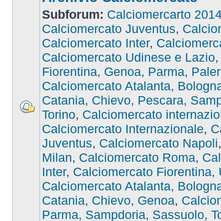
Subforum:
Calciomercarto 201
Calciomercato Juventus
,
Calcio
Calciomercato Inter
,
Calciomer
Calciomercato Udinese e Lazio
Fiorentina, Genoa, Parma, Pale
Calciomercato Atalanta, Bologna,
Catania, Chievo, Pescara, Samp
Torino
,
Calciomercato internazio
Calciomercato Internazionale
,
C
Juventus
,
Calciomercato Napoli
Milan
,
Calciomercato Roma
,
Cal
Inter
,
Calciomercato Fiorentina,
Calciomercato Atalanta, Bologna,
Catania, Chievo, Genoa
,
Calcio
Parma, Sampdoria, Sassuolo, To