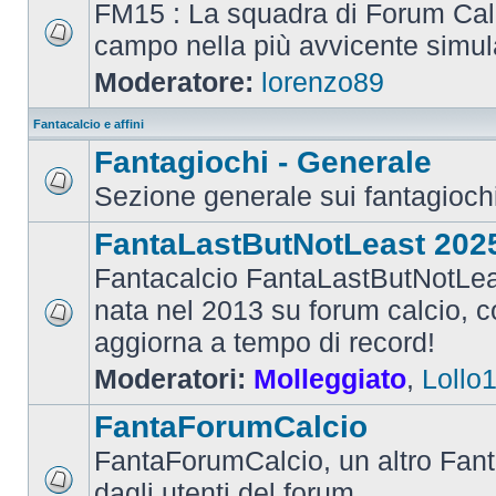
FM15 : La squadra di Forum Cal
campo nella più avvicente simul
Moderatore:
lorenzo89
Fantacalcio e affini
Fantagiochi - Generale
Sezione generale sui fantagioch
FantaLastButNotLeast 202
Fantacalcio FantaLastButNotLea
nata nel 2013 su forum calcio, con
aggiorna a tempo di record!
Moderatori:
Molleggiato
,
Lollo
FantaForumCalcio
FantaForumCalcio, un altro Fant
dagli utenti del forum.