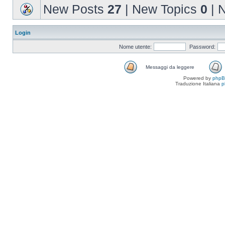
New Posts
27
| New Topics
0
| 
Login
Nome utente:
Password:
Messaggi da leggere
Powered by
php
Traduzione Italiana
p