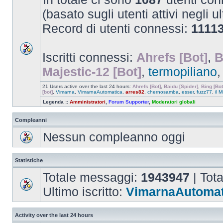
(basato sugli utenti attivi negli u
Record di utenti connessi:
1111
Iscritti connessi:
Ahrefs [Bot]
,
B
Majestic-12 [Bot]
,
termopiliano
21 Users active over the last 24 hours:
Ahrefs [Bot]
,
Baidu [Spider]
,
Bing [Bot
[bot]
,
Vimarna
,
VimarnaAutomatica
,
arres82
,
chernosamba
,
esser
,
fuzz77
,
il M
Legenda ::
Amministratori
,
Forum Supporter
,
Moderatori globali
Compleanni
Nessun compleanno oggi
Statistiche
Totale messaggi:
1943947
| Tot
Ultimo iscritto:
VimarnaAutomat
Activity over the last 24 hours