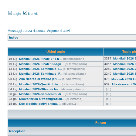
Login
Iscriviti
Messaggi senza risposta
|
Argomenti attivi
Indice
Ultimi topic
Topic più
3337
Mondiali 2026 S
15 lug
Mondiali 2026 Finale 3°-4�...
(di termopiliano)
15 lug
Mondiali 2026 Finale: Spagn...
(di termopiliano)
3066
Mondiali 2026 F
13 lug
Mondiali 2026 Semifinale: I...
(di termopiliano)
3049
Mondiali 2026-Qu
13 lug
Mondiali 2026 Semifinale: F...
(di termopiliano)
2240
Mondiali 2026 S
08 lug
Alla ricerca di Wop82 (chi ...
(di Andrew89)
976
Mondiali 2026 Fi
08 lug
Mondiali 2026-Quarti di fin...
(di termopiliano)
639
Alla ricerca di W
04 lug
Mondiali 2026-Ottavi di fin...
(di termopiliano)
(di )
28 giu
Mondiali 2026-Sedicesimi di...
(di termopiliano)
(di )
23 giu
Nuovo forum o trasmigrazion...
(di Vimarna)
(di )
18 giu
Due giochini estivi a tema ...
(di Lollo11)
(di )
Forum
Reception