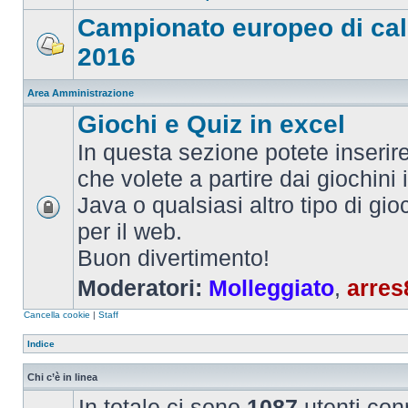
Campionato europeo di cal
2016
Area Amministrazione
Giochi e Quiz in excel
In questa sezione potete inserire 
che volete a partire dai giochini 
Java o qualsiasi altro tipo di gi
per il web.
Buon divertimento!
Moderatori:
Molleggiato
,
arres
Cancella cookie
|
Staff
Indice
Chi c’è in linea
In totale ci sono
1087
utenti conn