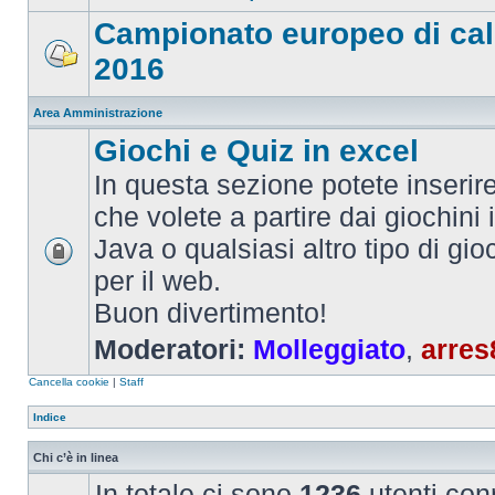
Campionato europeo di cal
2016
Area Amministrazione
Giochi e Quiz in excel
In questa sezione potete inserire 
che volete a partire dai giochini 
Java o qualsiasi altro tipo di gi
per il web.
Buon divertimento!
Moderatori:
Molleggiato
,
arres
Cancella cookie
|
Staff
Indice
Chi c’è in linea
In totale ci sono
1236
utenti conn