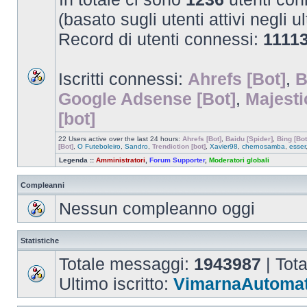
(basato sugli utenti attivi negli u
Record di utenti connessi:
1111
Iscritti connessi:
Ahrefs [Bot]
,
B
Google Adsense [Bot]
,
Majesti
[bot]
22 Users active over the last 24 hours:
Ahrefs [Bot]
,
Baidu [Spider]
,
Bing [Bot
[Bot]
,
O Futeboleiro
,
Sandro
,
Trendiction [bot]
,
Xavier98
,
chernosamba
,
esser
Legenda ::
Amministratori
,
Forum Supporter
,
Moderatori globali
Compleanni
Nessun compleanno oggi
Statistiche
Totale messaggi:
1943987
| Tot
Ultimo iscritto:
VimarnaAutomat