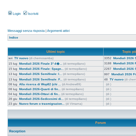
Login
Iscriviti
Messaggi senza risposta
|
Argomenti attivi
Indice
Ultimi topic
Topic più
ieri
TV nuovo
(di chernosamba)
3352
Mondiali 2026 S
3188
Mondiali 2026 F
15 lug
Mondiali 2026 Finale 3°-4�...
(di termopiliano)
15 lug
Mondiali 2026 Finale: Spagn...
(di termopiliano)
2267
Mondiali 2026 S
13 lug
Mondiali 2026 Semifinale: I...
(di termopiliano)
997
Mondiali 2026 Fi
13 lug
Mondiali 2026 Semifinale: F...
(di termopiliano)
48
TV nuovo
(di che
08 lug
Alla ricerca di Wop82 (chi ...
(di Andrew89)
(di )
08 lug
Mondiali 2026-Quarti di fin...
(di termopiliano)
(di )
04 lug
Mondiali 2026-Ottavi di fin...
(di termopiliano)
(di )
28 giu
Mondiali 2026-Sedicesimi di...
(di termopiliano)
(di )
23 giu
Nuovo forum o trasmigrazion...
(di Vimarna)
(di )
Forum
Reception