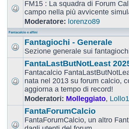
FM15 : La squadra di Forum Cal
campo nella più avvicente simul
Moderatore:
lorenzo89
Fantacalcio e affini
Fantagiochi - Generale
Sezione generale sui fantagioch
FantaLastButNotLeast 202
Fantacalcio FantaLastButNotLea
nata nel 2013 su forum calcio, con
aggiorna a tempo di record!
Moderatori:
Molleggiato
,
Lollo
FantaForumCalcio
FantaForumCalcio, un altro Fant
dagli utenti del forum.