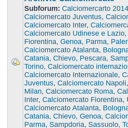
Subforum:
Calciomercarto 201
Calciomercato Juventus
,
Calcio
Calciomercato Inter
,
Calciomer
Calciomercato Udinese e Lazio
Fiorentina, Genoa, Parma, Pale
Calciomercato Atalanta, Bologna,
Catania, Chievo, Pescara, Samp
Torino
,
Calciomercato internazio
Calciomercato Internazionale
,
C
Juventus
,
Calciomercato Napoli
Milan
,
Calciomercato Roma
,
Cal
Inter
,
Calciomercato Fiorentina,
Calciomercato Atalanta, Bologna,
Catania, Chievo, Genoa
,
Calcio
Parma, Sampdoria, Sassuolo, To