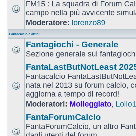
FM15 : La squadra di Forum Cal
campo nella più avvicente simul
Moderatore:
lorenzo89
Fantacalcio e affini
Fantagiochi - Generale
Sezione generale sui fantagioch
FantaLastButNotLeast 202
Fantacalcio FantaLastButNotLea
nata nel 2013 su forum calcio, con
aggiorna a tempo di record!
Moderatori:
Molleggiato
,
Lollo
FantaForumCalcio
FantaForumCalcio, un altro Fant
dagli utenti del forum.