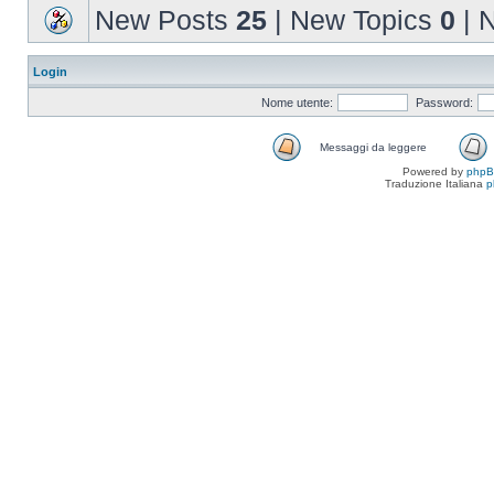
New Posts
25
| New Topics
0
| 
Login
Nome utente:
Password:
Messaggi da leggere
Powered by
php
Traduzione Italiana
p