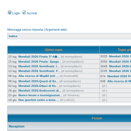
Login
Iscriviti
Messaggi senza risposta
|
Argomenti attivi
Indice
Ultimi topic
Topic più
3335
Mondiali 2026 S
15 lug
Mondiali 2026 Finale 3°-4�...
(di termopiliano)
15 lug
Mondiali 2026 Finale: Spagn...
(di termopiliano)
3056
Mondiali 2026 F
13 lug
Mondiali 2026 Semifinale: I...
(di termopiliano)
3048
Mondiali 2026-Qu
13 lug
Mondiali 2026 Semifinale: F...
(di termopiliano)
2235
Mondiali 2026 S
08 lug
Alla ricerca di Wop82 (chi ...
(di Andrew89)
974
Mondiali 2026 Fi
08 lug
Mondiali 2026-Quarti di fin...
(di termopiliano)
638
Alla ricerca di W
04 lug
Mondiali 2026-Ottavi di fin...
(di termopiliano)
(di )
28 giu
Mondiali 2026-Sedicesimi di...
(di termopiliano)
(di )
23 giu
Nuovo forum o trasmigrazion...
(di Vimarna)
(di )
18 giu
Due giochini estivi a tema ...
(di Lollo11)
(di )
Forum
Reception