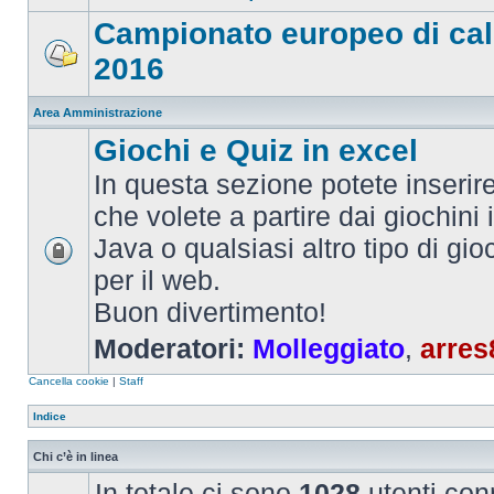
Campionato europeo di cal
2016
Area Amministrazione
Giochi e Quiz in excel
In questa sezione potete inserire 
che volete a partire dai giochini 
Java o qualsiasi altro tipo di gi
per il web.
Buon divertimento!
Moderatori:
Molleggiato
,
arres
Cancella cookie
|
Staff
Indice
Chi c’è in linea
In totale ci sono
1028
utenti conn