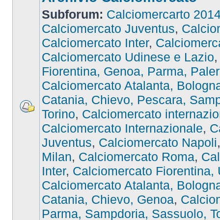
Subforum:
Calciomercarto 201
Calciomercato Juventus
,
Calcio
Calciomercato Inter
,
Calciomer
Calciomercato Udinese e Lazio
Fiorentina, Genoa, Parma, Pale
Calciomercato Atalanta, Bologna,
Catania, Chievo, Pescara, Samp
Torino
,
Calciomercato internazio
Calciomercato Internazionale
,
C
Juventus
,
Calciomercato Napoli
Milan
,
Calciomercato Roma
,
Cal
Inter
,
Calciomercato Fiorentina,
Calciomercato Atalanta, Bologna,
Catania, Chievo, Genoa
,
Calcio
Parma, Sampdoria, Sassuolo, To