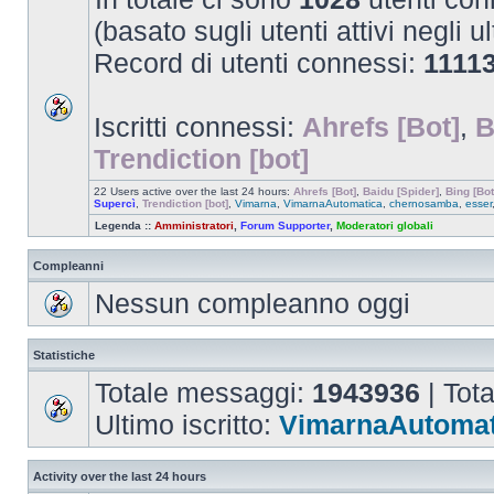
(basato sugli utenti attivi negli u
Record di utenti connessi:
1111
Iscritti connessi:
Ahrefs [Bot]
,
B
Trendiction [bot]
22 Users active over the last 24 hours:
Ahrefs [Bot]
,
Baidu [Spider]
,
Bing [Bot
Supercì
,
Trendiction [bot]
,
Vimarna
,
VimarnaAutomatica
,
chernosamba
,
esser
Legenda ::
Amministratori
,
Forum Supporter
,
Moderatori globali
Compleanni
Nessun compleanno oggi
Statistiche
Totale messaggi:
1943936
| Tot
Ultimo iscritto:
VimarnaAutomat
Activity over the last 24 hours