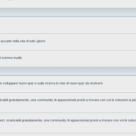
accade nella vita di tutti i giorni
el sommo inutile
 sviluppare nuovi quiz e sulla ricerca in rete di nuovi quiz da risolvere.
aricabili gratuitamente, una community di appassionati pronti a trovare con voi le soluzioni ai pi
i sport, scaricabili gratuitamente, una community di appassionati pronti a trovare con voi le soluzi