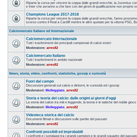
Riparte la corsa per vincere la coppa dalle grandi orecchie, la Juventus con
e Inter che avranno a che fare con dei gironi di qualificazione non proprio s
Champions League 2017-2018
Riparte la corsa per vincere la coppa dalle grandi orecchie, l'anno prossimo 
scorso contro il Real a Cardiff mentre le altre quotate per la vittoria PSG, Ba
Calciomercato Italiano ed Internazionale
Calciomercato Internazionale
Tutti i trasferimenti dei principali campionati di calcio esteri
Moderatore:
arres82
Calciomercato Italiano
Tutti i trasferimenti in ambito nazionale
Moderatore:
arres82
News, storia, video, confronti, statistiche, gossip e curiosità
Fuori dal campo
Discussioni generali sul calcio e dintorni, le curiosità ed i gossip
Moderatori:
Molleggiato
,
arres82
Storia e teoria del calcio: dalle origini ai giorni d'oggi
La storia del calcio tra miti e leggende, la teoria e le tattiche del nobile gioco
Moderatori:
Molleggiato
,
arres82
Videoteca storica del calcio
Documenti filmati e discussioni sulle partite del passato
Moderatore:
arres82
Confronti possibili ed improbabili
I confronti e i sondaggi tra i grandi campioni e le grandi squadre del passat