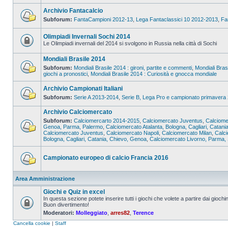
Archivio Fantacalcio
Subforum:
FantaCampioni 2012-13
,
Lega Fantaclassici 10 2012-2013
,
Fa
Olimpiadi Invernali Sochi 2014
Le Olimpiadi invernali del 2014 si svolgono in Russia nella città di Sochi
Mondiali Brasile 2014
Subforum:
Mondiali Brasile 2014 : gironi, partite e commenti
,
Mondiali Bras
giochi a pronostici
,
Mondiali Brasile 2014 : Curiosità e gnocca mondiale
Archivio Campionati Italiani
Subforum:
Serie A 2013-2014
,
Serie B, Lega Pro e campionato primavera
Archivio Calciomercato
Subforum:
Calciomercarto 2014-2015
,
Calciomercato Juventus
,
Calciome
Genoa, Parma, Palermo
,
Calciomercato Atalanta, Bologna, Cagliari, Catani
Calciomercato Juventus
,
Calciomercato Napoli
,
Calciomercato Milan
,
Calc
Bologna, Cagliari, Catania, Chievo, Genoa
,
Calciomercato Livorno, Parma, 
Campionato europeo di calcio Francia 2016
Area Amministrazione
Giochi e Quiz in excel
In questa sezione potete inserire tutti i giochi che volete a partire dai giochin
Buon divertimento!
Moderatori:
Molleggiato
,
arres82
,
Terence
Cancella cookie
|
Staff