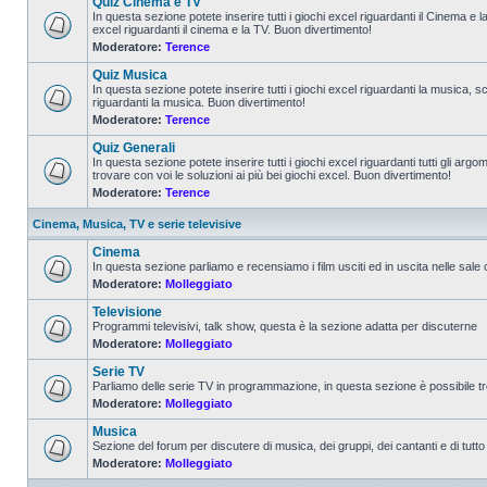
Quiz Cinema e TV
In questa sezione potete inserire tutti i giochi excel riguardanti il Cinema e 
excel riguardanti il cinema e la TV. Buon divertimento!
Moderatore:
Terence
Quiz Musica
In questa sezione potete inserire tutti i giochi excel riguardanti la musica, s
riguardanti la musica. Buon divertimento!
Moderatore:
Terence
Quiz Generali
In questa sezione potete inserire tutti i giochi excel riguardanti tutti gli a
trovare con voi le soluzioni ai più bei giochi excel. Buon divertimento!
Moderatore:
Terence
Cinema, Musica, TV e serie televisive
Cinema
In questa sezione parliamo e recensiamo i film usciti ed in uscita nelle sale
Moderatore:
Molleggiato
Televisione
Programmi televisivi, talk show, questa è la sezione adatta per discuterne
Moderatore:
Molleggiato
Serie TV
Parliamo delle serie TV in programmazione, in questa sezione è possibile tr
Moderatore:
Molleggiato
Musica
Sezione del forum per discutere di musica, dei gruppi, dei cantanti e di tutto
Moderatore:
Molleggiato