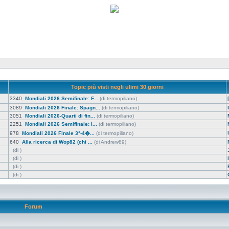
Topic più visti negli ulimi 30 giorni
3340
Mondiali 2026 Semifinale: F...
(di termopiliano)
3089
Mondiali 2026 Finale: Spagn...
(di termopiliano)
3051
Mondiali 2026-Quarti di fin...
(di termopiliano)
2251
Mondiali 2026 Semifinale: I...
(di termopiliano)
978
Mondiali 2026 Finale 3°-4�...
(di termopiliano)
640
Alla ricerca di Wop82 (chi ...
(di Andrew89)
(di )
(di )
(di )
(di )
Forum