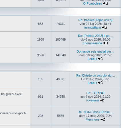
O Futeboleiro
Re: Basket (Topic unico)
883
49311
ven 24 lug 2026, 18:41
termopiliano
Re: [Politica 2022] Il go ...
1958
103489
gio 6 ago 2026, 20:06
chernosamba
Domande esistenziali più ...
3596
141640
dom 19 lug 2026, 23:57
Lollo11
Re: Chiedo un piccolo aiu ...
185
49371
lun 20 lug 2026, 8:51
Lollo11
Re: TORINO
ù bei giochi excel
991
34750
lun 4 nov 2024, 21:29
iloveterni
Re: NBA (Past & Prese ...
oni ai più bei giochi
208
5856
dom 17 mag 2020, 9:24
Memnone