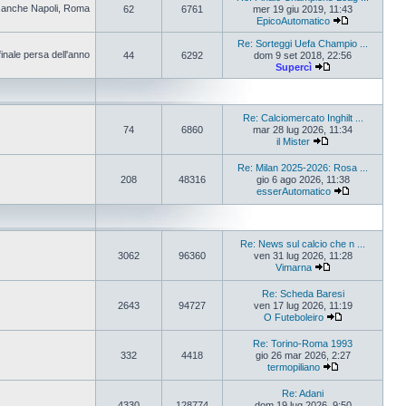
pa anche Napoli, Roma
62
6761
mer 19 giu 2019, 11:43
EpicoAutomatico
Re: Sorteggi Uefa Champio ...
finale persa dell'anno
44
6292
dom 9 set 2018, 22:56
Supercì
Re: Calciomercato Inghilt ...
74
6860
mar 28 lug 2026, 11:34
il Mister
Re: Milan 2025-2026: Rosa ...
208
48316
gio 6 ago 2026, 11:38
esserAutomatico
Re: News sul calcio che n ...
3062
96360
ven 31 lug 2026, 11:28
Vimarna
Re: Scheda Baresi
2643
94727
ven 17 lug 2026, 11:19
O Futeboleiro
Re: Torino-Roma 1993
332
4418
gio 26 mar 2026, 2:27
termopiliano
Re: Adani
4330
128774
dom 19 lug 2026, 9:50