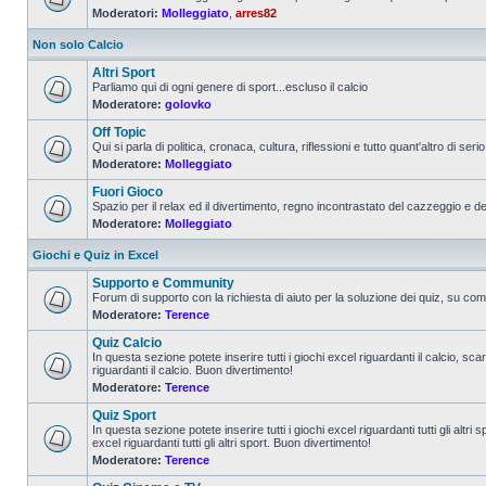
Moderatori:
Molleggiato
,
arres82
Non solo Calcio
Altri Sport
Parliamo qui di ogni genere di sport...escluso il calcio
Moderatore:
golovko
Off Topic
Qui si parla di politica, cronaca, cultura, riflessioni e tutto quant'altro di serio 
Moderatore:
Molleggiato
Fuori Gioco
Spazio per il relax ed il divertimento, regno incontrastato del cazzeggio e d
Moderatore:
Molleggiato
Giochi e Quiz in Excel
Supporto e Community
Forum di supporto con la richiesta di aiuto per la soluzione dei quiz, su come
Moderatore:
Terence
Quiz Calcio
In questa sezione potete inserire tutti i giochi excel riguardanti il calcio, sc
riguardanti il calcio. Buon divertimento!
Moderatore:
Terence
Quiz Sport
In questa sezione potete inserire tutti i giochi excel riguardanti tutti gli altr
excel riguardanti tutti gli altri sport. Buon divertimento!
Moderatore:
Terence