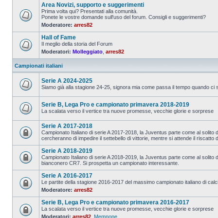
Area Novizi, supporto e suggerimenti
Prima volta qui? Presentati alla comunità.
Ponete le vostre domande sull'uso del forum. Consigli e suggerimenti?
Moderatore:
arres82
Hall of Fame
Il meglio della storia del Forum
Moderatori:
Molleggiato
,
arres82
Campionati italiani
Serie A 2024-2025
Siamo già alla stagione 24-25, signora mia come passa il tempo quando ci si
Serie B, Lega Pro e campionato primavera 2018-2019
La scalata verso il vertice tra nuove promesse, vecchie glorie e sorprese
Serie A 2017-2018
Campionato Italiano di serie A 2017-2018, la Juventus parte come al solito da 
cercheranno di impedire il settebello di vittorie, mentre si attende il riscatto 
Serie A 2018-2019
Campionato Italiano di serie A 2018-2019, la Juventus parte come al solito da
bianconero CR7. Si prospetta un campionato interessante.
Serie A 2016-2017
Le partite della stagione 2016-2017 del massimo campionato italiano di calc
Moderatore:
arres82
Serie B, Lega Pro e campionato primavera 2016-2017
La scalata verso il vertice tra nuove promesse, vecchie glorie e sorprese
Moderatori:
arres82
,
Memnone