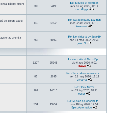
Re: Movies 7: brit flicks
oni ai più bei giochi
709
34190
mer 16 lug 2025, 12:14
marcGiggs
Re: Sarabanda by Lozirion
più bei giochi excel
145
6952
mer 22 set 2021, 17:10
iloveterni
Re: Nomi d'arte by Juve59
assionati pronti a
755
38462
sab 14 mag 2022, 21:32
juve59
La stanzetta di Alex - Ep ...
1207
25245
gio 6 ago 2026, 9:02
ilDave
Re: Che cartone o anime s ...
85
2695
ven 22 mag 2026, 17:19
Vimarna
Re: Black Mirror
162
14310
lun 27 lug 2026, 18:21
esser
Re: Musica e Concerti: to ...
334
13254
ven 10 lug 2026, 14:51
EpicoAutomatico