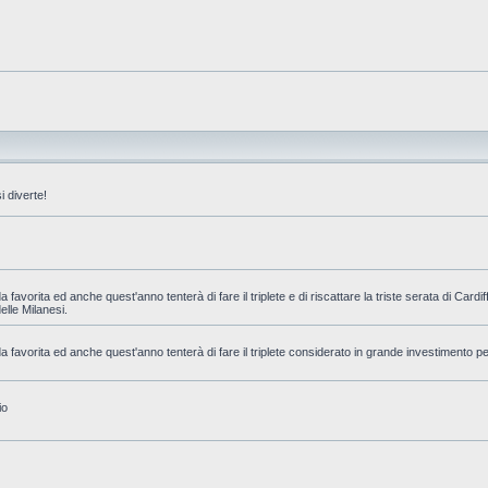
 diverte!
favorita ed anche quest'anno tenterà di fare il triplete e di riscattare la triste serata di Cardi
delle Milanesi.
 favorita ed anche quest'anno tenterà di fare il triplete considerato in grande investimento pe
io