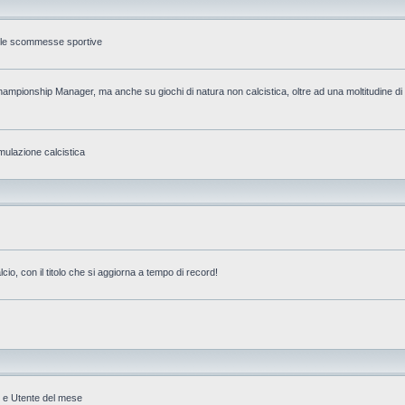
ulle scommesse sportive
mpionship Manager, ma anche su giochi di natura non calcistica, oltre ad una moltitudine di p
ulazione calcistica
o, con il titolo che si aggiorna a tempo di record!
U e Utente del mese