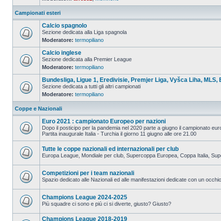
Campionati esteri
Calcio spagnolo
Sezione dedicata alla Liga spagnola
Moderatore:
termopiliano
Calcio inglese
Sezione dedicata alla Premier League
Moderatore:
termopiliano
Bundesliga, Ligue 1, Eredivisie, Premjer Liga, Vyšca Liha, MLS, 
Sezione dedicata a tutti gli altri campionati
Moderatore:
termopiliano
Coppe e Nazionali
Euro 2021 : campionato Europeo per nazioni
Dopo il posticipo per la pandemia nel 2020 parte a giugno il campionato eu
Partita inaugurale Italia - Turchia il giorno 11 giugno alle ore 21.00
Tutte le coppe nazionali ed internazionali per club
Europa League, Mondiale per club, Supercoppa Europea, Coppa Italia, Su
Competizioni per i team nazionali
Spazio dedicato alle Nazionali ed alle manifestazioni dedicate con un occhio 
Champions League 2024-2025
Più squadre ci sono e più ci si diverte, giusto? Giusto?
Champions League 2018-2019