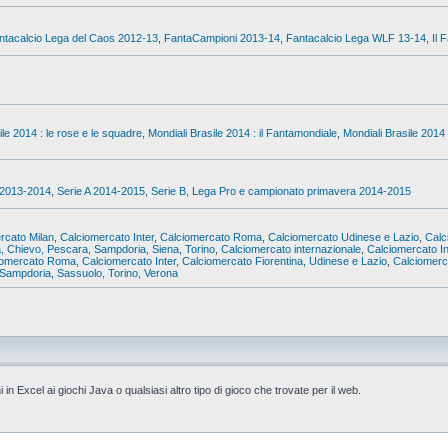
ntacalcio Lega del Caos 2012-13
,
FantaCampioni 2013-14
,
Fantacalcio Lega WLF 13-14
,
Il 
ile 2014 : le rose e le squadre
,
Mondiali Brasile 2014 : il Fantamondiale
,
Mondiali Brasile 2014 
 2013-2014
,
Serie A 2014-2015
,
Serie B, Lega Pro e campionato primavera 2014-2015
rcato Milan
,
Calciomercato Inter
,
Calciomercato Roma
,
Calciomercato Udinese e Lazio
,
Calc
a, Chievo, Pescara, Sampdoria, Siena, Torino
,
Calciomercato internazionale
,
Calciomercato In
iomercato Roma
,
Calciomercato Inter
,
Calciomercato Fiorentina, Udinese e Lazio
,
Calciomerca
Sampdoria, Sassuolo, Torino, Verona
i in Excel ai giochi Java o qualsiasi altro tipo di gioco che trovate per il web.