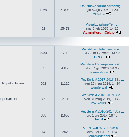
Re: Nuovo forum o trasmig ...
1060
21002
gio 6 ago 2026, 11:38
Vimarna
Visualizzazione "err ...
52
25471
mar 3 feb 2015, 14:15
AdminForumCalcio
Re: Valzer delle panchine ...
2744
57116
dom 19 lug 2026, 14:12
DROL
Re: Serie C campionato 20 ...
33
4117
dom 7 giu 2026, 20:35
termopiliano
Re: Serie A 2017-2018 38a ...
ff. Napoli e Roma
382
11210
ven 25 mag 2018, 14:24
wonderwall
Re: Serie A 2018-2019 38a ...
r portare in
399
12708
ven 31 mag 2019, 10:42
mÆvericĸ
Re: Serie A 2016-2017 38a ...
388
11953
gio 1 giu 2017, 19:45
fashi!
Re: Playoff Serie B 2016- ...
14
282
ven 9 giu 2017, 9:34
Mangiastecchi