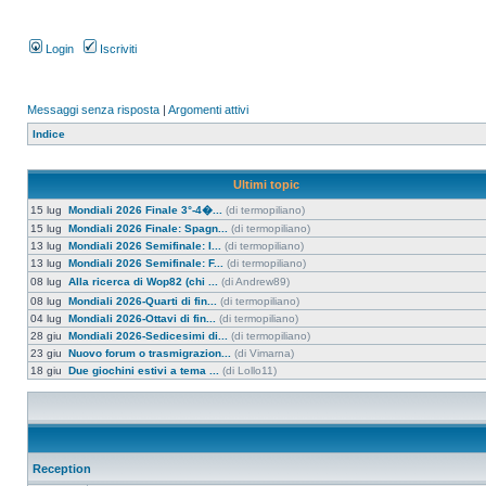
Login
Iscriviti
Messaggi senza risposta
|
Argomenti attivi
Indice
Ultimi topic
15 lug
Mondiali 2026 Finale 3°-4�...
(di termopiliano)
15 lug
Mondiali 2026 Finale: Spagn...
(di termopiliano)
13 lug
Mondiali 2026 Semifinale: I...
(di termopiliano)
13 lug
Mondiali 2026 Semifinale: F...
(di termopiliano)
08 lug
Alla ricerca di Wop82 (chi ...
(di Andrew89)
08 lug
Mondiali 2026-Quarti di fin...
(di termopiliano)
04 lug
Mondiali 2026-Ottavi di fin...
(di termopiliano)
28 giu
Mondiali 2026-Sedicesimi di...
(di termopiliano)
23 giu
Nuovo forum o trasmigrazion...
(di Vimarna)
18 giu
Due giochini estivi a tema ...
(di Lollo11)
Reception