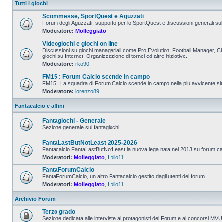
Tutti i giochi
Scommesse, SportQuest e Aguzzati
Forum degli Aguzzati, supporto per lo SportQuest e discussioni generali s
Moderatore:
Molleggiato
Videogiochi e giochi on line
Discussioni su giochi manageriali come Pro Evolution, Football Manager, Cha
giochi su Internet. Organizzazione di tornei ed altre iniziative.
Moderatore:
rko90
FM15 : Forum Calcio scende in campo
FM15 : La squadra di Forum Calcio scende in campo nella più avvicente sim
Moderatore:
lorenzo89
Fantacalcio e affini
Fantagiochi - Generale
Sezione generale sui fantagiochi
FantaLastButNotLeast 2025-2026
Fantacalcio FantaLastButNotLeast la nuova lega nata nel 2013 su forum calci
Moderatori:
Molleggiato
,
Lollo11
FantaForumCalcio
FantaForumCalcio, un altro Fantacalcio gestito dagli utenti del forum.
Moderatori:
Molleggiato
,
Lollo11
Archivio Forum
Terzo grado
Sezione dedicata alle interviste ai protagonisti del Forum e ai concorsi MV