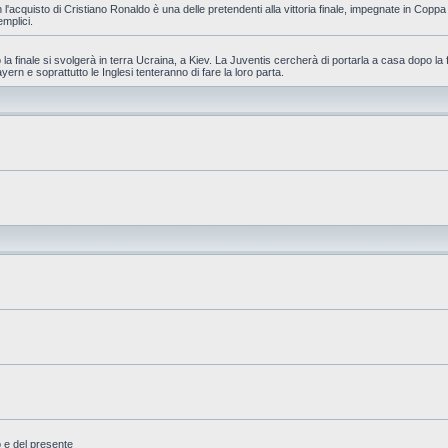
 l'acquisto di Cristiano Ronaldo è una delle pretendenti alla vittoria finale, impegnate in Cop
emplici.
la finale si svolgerà in terra Ucraina, a Kiev. La Juventis cercherà di portarla a casa dopo la 
yern e soprattutto le Inglesi tenteranno di fare la loro parta.
o e del presente