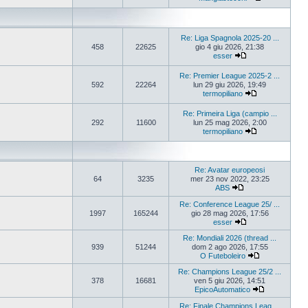
Re: Liga Spagnola 2025-20 ...
458
22625
gio 4 giu 2026, 21:38
esser
Re: Premier League 2025-2 ...
592
22264
lun 29 giu 2026, 19:49
termopiliano
Re: Primeira Liga (campio ...
292
11600
lun 25 mag 2026, 2:00
termopiliano
Re: Avatar europeosi
64
3235
mer 23 nov 2022, 23:25
ABS
Re: Conference League 25/ ...
1997
165244
gio 28 mag 2026, 17:56
esser
Re: Mondiali 2026 (thread ...
939
51244
dom 2 ago 2026, 17:55
O Futeboleiro
Re: Champions League 25/2 ...
378
16681
ven 5 giu 2026, 14:51
EpicoAutomatico
Re: Finale Champions Leag ...