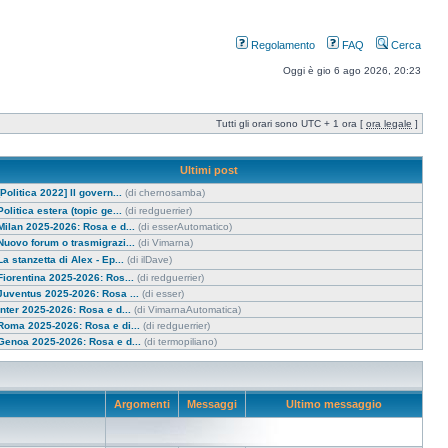
Regolamento
FAQ
Cerca
Oggi è gio 6 ago 2026, 20:23
Tutti gli orari sono UTC + 1 ora [
ora legale
]
Ultimi post
[Politica 2022] Il govern...
(di chernosamba)
Politica estera (topic ge...
(di redguerrier)
Milan 2025-2026: Rosa e d...
(di esserAutomatico)
Nuovo forum o trasmigrazi...
(di Vimarna)
La stanzetta di Alex - Ep...
(di ilDave)
Fiorentina 2025-2026: Ros...
(di redguerrier)
Juventus 2025-2026: Rosa ...
(di esser)
Inter 2025-2026: Rosa e d...
(di VimarnaAutomatica)
Roma 2025-2026: Rosa e di...
(di redguerrier)
Genoa 2025-2026: Rosa e d...
(di termopiliano)
Argomenti
Messaggi
Ultimo messaggio