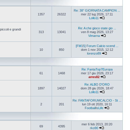
Re: 38° GIORNATA CAMPION ...
1357
26322
mer 22 lug 2026, 17:11
Lollo11
Re: A che gioco state gio ...
iccoli e grandi
313
13041
ven 8 mag 2026, 13:27
Vimarna
[FM15] Forum Calcio scend ...
10
850
dom 1 nov 2015, 12:12
lorenzo89
Re: FantaTop7Europa
61
1468
mer 17 giu 2026, 23:17
arres82
Re: ALBO D'ORO
1897
14027
dom 28 giu 2026, 18:47
Lollo11
Re: FANTAFORUMCALCIO - St ...
2
201
lun 19 ott 2020, 16:11
FootballIsLife
mer 6 feb 2013, 20:20
69
4395
rko90