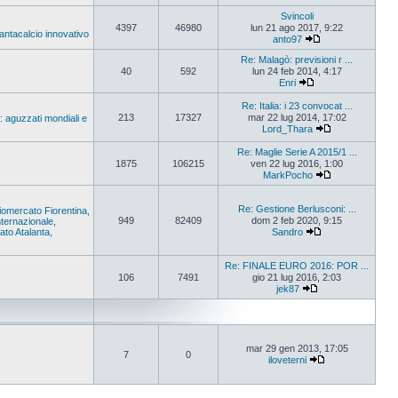
Svincoli
4397
46980
lun 21 ago 2017, 9:22
Fantacalcio innovativo
anto97
Re: Malagò: previsioni r ...
40
592
lun 24 feb 2014, 4:17
Enri
Re: Italia: i 23 convocat ...
213
17327
mar 22 lug 2014, 17:02
: aguzzati mondiali e
Lord_Thara
Re: Maglie Serie A 2015/1 ...
1875
106215
ven 22 lug 2016, 1:00
MarkPocho
Re: Gestione Berlusconi: ...
iomercato Fiorentina,
949
82409
dom 2 feb 2020, 9:15
ternazionale
,
to Atalanta,
Sandro
Re: FINALE EURO 2016: POR ...
106
7491
gio 21 lug 2016, 2:03
jek87
mar 29 gen 2013, 17:05
7
0
iloveterni