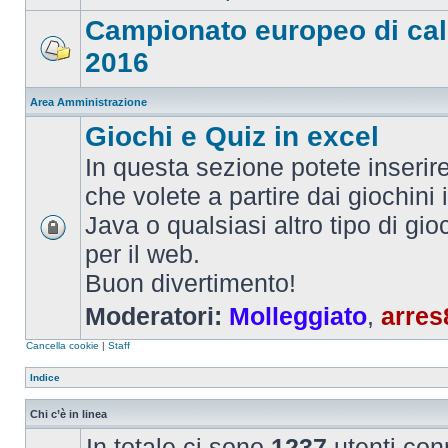
Campionato europeo di cal
2016
Area Amministrazione
Giochi e Quiz in excel
In questa sezione potete inserire 
che volete a partire dai giochini 
Java o qualsiasi altro tipo di gi
per il web.
Buon divertimento!
Moderatori:
Molleggiato
,
arres
Cancella cookie
|
Staff
Indice
Chi c’è in linea
In totale ci sono
1237
utenti conn