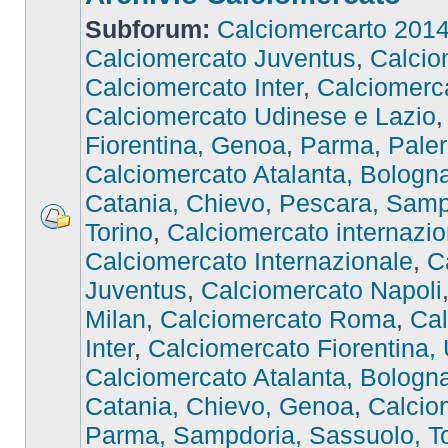
Subforum:
Calciomercarto 201
Calciomercato Juventus
,
Calcio
Calciomercato Inter
,
Calciomer
Calciomercato Udinese e Lazio
Fiorentina, Genoa, Parma, Pale
Calciomercato Atalanta, Bologna,
Catania, Chievo, Pescara, Samp
Torino
,
Calciomercato internazio
Calciomercato Internazionale
,
C
Juventus
,
Calciomercato Napoli
Milan
,
Calciomercato Roma
,
Cal
Inter
,
Calciomercato Fiorentina,
Calciomercato Atalanta, Bologna,
Catania, Chievo, Genoa
,
Calcio
Parma, Sampdoria, Sassuolo, To