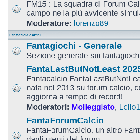
FM15 : La squadra di Forum Cal
campo nella più avvicente simul
Moderatore:
lorenzo89
Fantacalcio e affini
Fantagiochi - Generale
Sezione generale sui fantagioch
FantaLastButNotLeast 202
Fantacalcio FantaLastButNotLea
nata nel 2013 su forum calcio, con
aggiorna a tempo di record!
Moderatori:
Molleggiato
,
Lollo
FantaForumCalcio
FantaForumCalcio, un altro Fant
dagli utenti del forum.