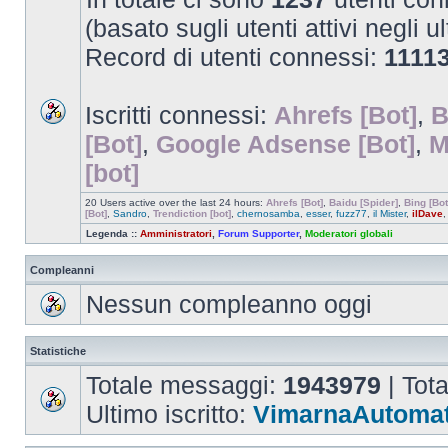
(basato sugli utenti attivi negli u
Record di utenti connessi:
1111
Iscritti connessi:
Ahrefs [Bot]
,
B
[Bot]
,
Google Adsense [Bot]
,
M
[bot]
20 Users active over the last 24 hours:
Ahrefs [Bot]
,
Baidu [Spider]
,
Bing [Bot
[Bot]
,
Sandro
,
Trendiction [bot]
,
chernosamba
,
esser
,
fuzz77
,
il Mister
,
ilDave
Legenda ::
Amministratori
,
Forum Supporter
,
Moderatori globali
Compleanni
Nessun compleanno oggi
Statistiche
Totale messaggi:
1943979
| Tot
Ultimo iscritto:
VimarnaAutomat