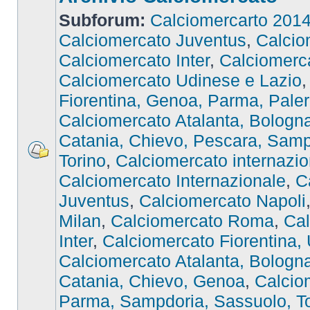
Subforum:
Calciomercarto 201
Calciomercato Juventus
,
Calcio
Calciomercato Inter
,
Calciomer
Calciomercato Udinese e Lazio
Fiorentina, Genoa, Parma, Pale
Calciomercato Atalanta, Bologna,
Catania, Chievo, Pescara, Samp
Torino
,
Calciomercato internazio
Calciomercato Internazionale
,
C
Juventus
,
Calciomercato Napoli
Milan
,
Calciomercato Roma
,
Cal
Inter
,
Calciomercato Fiorentina,
Calciomercato Atalanta, Bologna,
Catania, Chievo, Genoa
,
Calcio
Parma, Sampdoria, Sassuolo, To