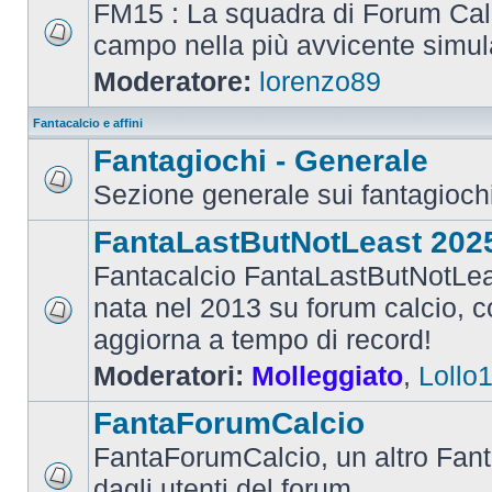
FM15 : La squadra di Forum Cal
campo nella più avvicente simul
Moderatore:
lorenzo89
Fantacalcio e affini
Fantagiochi - Generale
Sezione generale sui fantagioch
FantaLastButNotLeast 202
Fantacalcio FantaLastButNotLea
nata nel 2013 su forum calcio, con
aggiorna a tempo di record!
Moderatori:
Molleggiato
,
Lollo
FantaForumCalcio
FantaForumCalcio, un altro Fant
dagli utenti del forum.