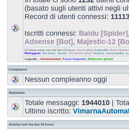
(basato sugli utenti attivi negli u
Record di utenti connessi:
1111
Iscritti connessi:
Baidu [Spider]
Adsense [Bot]
,
Majestic-12 [Bo
23 Users active over the last 24 hours:
Ahrefs [Bot]
,
Andrew89
,
Baidu [Spider
Molleggiato
,
Riccardo1
,
Sandro
,
Trendiction [bot]
,
Vimarna
,
chernosamba
,
es
Legenda ::
Amministratori
,
Forum Supporter
,
Moderatori globali
Compleanni
Nessun compleanno oggi
Statistiche
Totale messaggi:
1944010
| Tot
Ultimo iscritto:
VimarnaAutomat
Activity over the last 24 hours