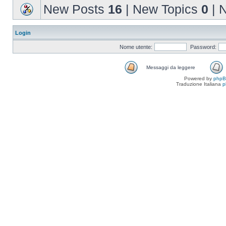
New Posts
16
| New Topics
0
| 
Login
Nome utente:
Password:
Messaggi da leggere
Powered by
php
Traduzione Italiana
p