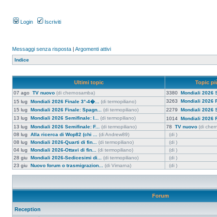
Login
Iscriviti
Messaggi senza risposta
|
Argomenti attivi
Indice
Ultimi topic
Topic più
07 ago
TV nuovo
(di chernosamba)
3380
Mondiali 2026 S
3263
Mondiali 2026 F
15 lug
Mondiali 2026 Finale 3°-4�...
(di termopiliano)
15 lug
Mondiali 2026 Finale: Spagn...
(di termopiliano)
2279
Mondiali 2026 S
13 lug
Mondiali 2026 Semifinale: I...
(di termopiliano)
1014
Mondiali 2026 F
13 lug
Mondiali 2026 Semifinale: F...
(di termopiliano)
78
TV nuovo
(di che
08 lug
Alla ricerca di Wop82 (chi ...
(di Andrew89)
(di )
08 lug
Mondiali 2026-Quarti di fin...
(di termopiliano)
(di )
04 lug
Mondiali 2026-Ottavi di fin...
(di termopiliano)
(di )
28 giu
Mondiali 2026-Sedicesimi di...
(di termopiliano)
(di )
23 giu
Nuovo forum o trasmigrazion...
(di Vimarna)
(di )
Forum
Reception