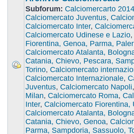
Subforum:
Calciomercarto 201
Calciomercato Juventus
,
Calcio
Calciomercato Inter
,
Calciomer
Calciomercato Udinese e Lazio
Fiorentina, Genoa, Parma, Pale
Calciomercato Atalanta, Bologna,
Catania, Chievo, Pescara, Samp
Torino
,
Calciomercato internazio
Calciomercato Internazionale
,
C
Juventus
,
Calciomercato Napoli
Milan
,
Calciomercato Roma
,
Cal
Inter
,
Calciomercato Fiorentina,
Calciomercato Atalanta, Bologna,
Catania, Chievo, Genoa
,
Calcio
Parma, Sampdoria, Sassuolo, To