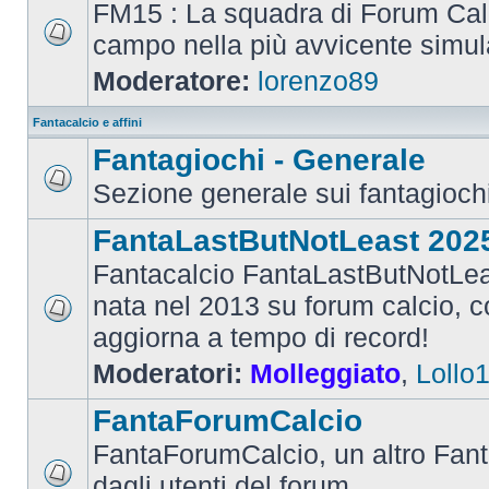
FM15 : La squadra di Forum Cal
campo nella più avvicente simul
Moderatore:
lorenzo89
Fantacalcio e affini
Fantagiochi - Generale
Sezione generale sui fantagioch
FantaLastButNotLeast 202
Fantacalcio FantaLastButNotLea
nata nel 2013 su forum calcio, con
aggiorna a tempo di record!
Moderatori:
Molleggiato
,
Lollo
FantaForumCalcio
FantaForumCalcio, un altro Fant
dagli utenti del forum.