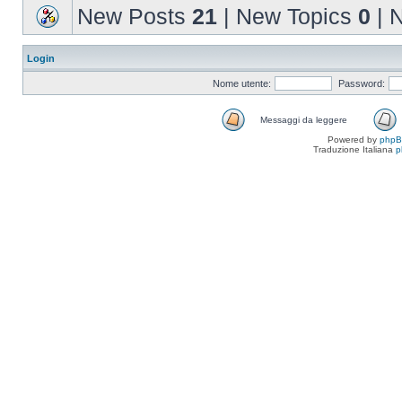
New Posts
21
| New Topics
0
| 
Login
Nome utente:
Password:
Messaggi da leggere
Powered by
php
Traduzione Italiana
p