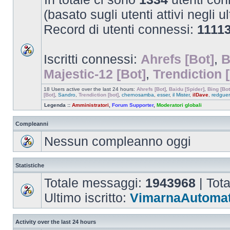
(basato sugli utenti attivi negli u
Record di utenti connessi:
1111
Iscritti connessi:
Ahrefs [Bot]
,
B
Majestic-12 [Bot]
,
Trendiction [
18 Users active over the last 24 hours:
Ahrefs [Bot]
,
Baidu [Spider]
,
Bing [Bot
[Bot]
,
Sandro
,
Trendiction [bot]
,
chernosamba
,
esser
,
il Mister
,
ilDave
,
redguerr
Legenda ::
Amministratori
,
Forum Supporter
,
Moderatori globali
Compleanni
Nessun compleanno oggi
Statistiche
Totale messaggi:
1943968
| Tot
Ultimo iscritto:
VimarnaAutomat
Activity over the last 24 hours