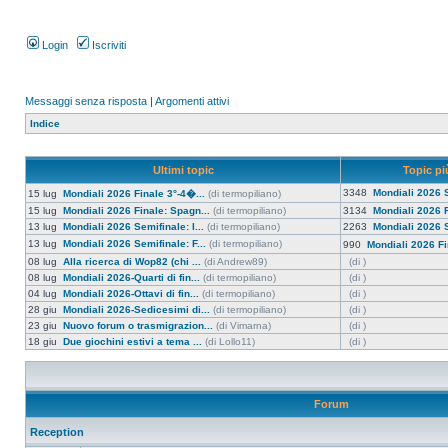
Login
Iscriviti
Messaggi senza risposta
|
Argomenti attivi
Indice
Ultimi topic
Topic più
3348
Mondiali 2026 S
15 lug
Mondiali 2026 Finale 3°-4�...
(di termopiliano)
15 lug
Mondiali 2026 Finale: Spagn...
(di termopiliano)
3134
Mondiali 2026 F
13 lug
Mondiali 2026 Semifinale: I...
(di termopiliano)
2263
Mondiali 2026 S
13 lug
Mondiali 2026 Semifinale: F...
(di termopiliano)
990
Mondiali 2026 Fi
08 lug
Alla ricerca di Wop82 (chi ...
(di Andrew89)
(di )
08 lug
Mondiali 2026-Quarti di fin...
(di termopiliano)
(di )
04 lug
Mondiali 2026-Ottavi di fin...
(di termopiliano)
(di )
28 giu
Mondiali 2026-Sedicesimi di...
(di termopiliano)
(di )
23 giu
Nuovo forum o trasmigrazion...
(di Vimarna)
(di )
18 giu
Due giochini estivi a tema ...
(di Lollo11)
(di )
Forum
Reception