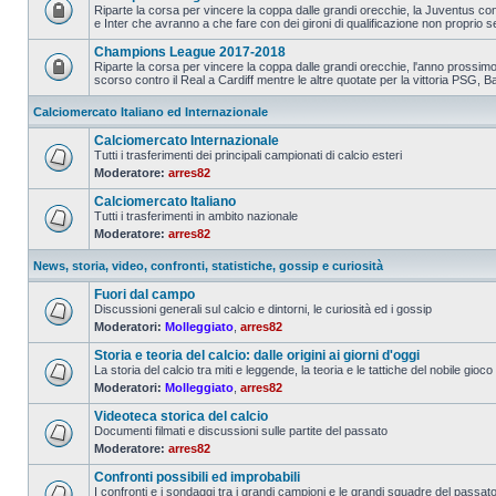
Riparte la corsa per vincere la coppa dalle grandi orecchie, la Juventus con
e Inter che avranno a che fare con dei gironi di qualificazione non proprio s
Champions League 2017-2018
Riparte la corsa per vincere la coppa dalle grandi orecchie, l'anno prossimo 
scorso contro il Real a Cardiff mentre le altre quotate per la vittoria PSG, Ba
Calciomercato Italiano ed Internazionale
Calciomercato Internazionale
Tutti i trasferimenti dei principali campionati di calcio esteri
Moderatore:
arres82
Calciomercato Italiano
Tutti i trasferimenti in ambito nazionale
Moderatore:
arres82
News, storia, video, confronti, statistiche, gossip e curiosità
Fuori dal campo
Discussioni generali sul calcio e dintorni, le curiosità ed i gossip
Moderatori:
Molleggiato
,
arres82
Storia e teoria del calcio: dalle origini ai giorni d'oggi
La storia del calcio tra miti e leggende, la teoria e le tattiche del nobile gioco
Moderatori:
Molleggiato
,
arres82
Videoteca storica del calcio
Documenti filmati e discussioni sulle partite del passato
Moderatore:
arres82
Confronti possibili ed improbabili
I confronti e i sondaggi tra i grandi campioni e le grandi squadre del passat