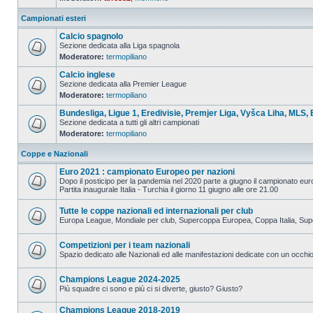
Campionati esteri
Calcio spagnolo
Sezione dedicata alla Liga spagnola
Moderatore:
termopiliano
Calcio inglese
Sezione dedicata alla Premier League
Moderatore:
termopiliano
Bundesliga, Ligue 1, Eredivisie, Premjer Liga, Vyšca Liha, MLS, 
Sezione dedicata a tutti gli altri campionati
Moderatore:
termopiliano
Coppe e Nazionali
Euro 2021 : campionato Europeo per nazioni
Dopo il posticipo per la pandemia nel 2020 parte a giugno il campionato eu
Partita inaugurale Italia - Turchia il giorno 11 giugno alle ore 21.00
Tutte le coppe nazionali ed internazionali per club
Europa League, Mondiale per club, Supercoppa Europea, Coppa Italia, Su
Competizioni per i team nazionali
Spazio dedicato alle Nazionali ed alle manifestazioni dedicate con un occhio 
Champions League 2024-2025
Più squadre ci sono e più ci si diverte, giusto? Giusto?
Champions League 2018-2019