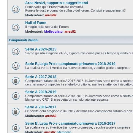
Area Novizi, supporto e suggerimenti
Prima volta qui? Presentati alla comunità.
Ponete le vostre domande sull'uso del forum. Consigli e suggerimenti?
Moderatore:
arres82
Hall of Fame
Il meglio della storia del Forum
Moderatori:
Molleggiato
,
arres82
Campionati italiani
Serie A 2024-2025
Siamo già alla stagione 24-25, signora mia come passa il tempo quando ci si
Serie B, Lega Pro e campionato primavera 2018-2019
La scalata verso il vertice tra nuove promesse, vecchie glorie e sorprese
Serie A 2017-2018
Campionato Italiano di serie A 2017-2018, la Juventus parte come al solito da 
cercheranno di impedire il settebello di vittorie, mentre si attende il riscatto 
Serie A 2018-2019
Campionato Italiano di serie A 2018-2019, la Juventus parte come al solito da
bianconero CR7. Si prospetta un campionato interessante.
Serie A 2016-2017
Le partite della stagione 2016-2017 del massimo campionato italiano di calc
Moderatore:
arres82
Serie B, Lega Pro e campionato primavera 2016-2017
La scalata verso il vertice tra nuove promesse, vecchie glorie e sorprese
Moderatori:
arres82
,
Memnone