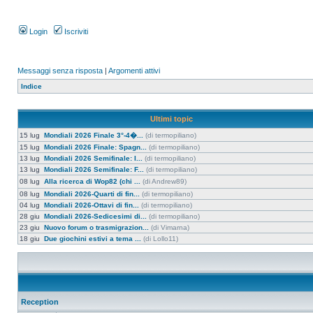
Login
Iscriviti
Messaggi senza risposta
|
Argomenti attivi
Indice
Ultimi topic
15 lug
Mondiali 2026 Finale 3°-4�...
(di termopiliano)
15 lug
Mondiali 2026 Finale: Spagn...
(di termopiliano)
13 lug
Mondiali 2026 Semifinale: I...
(di termopiliano)
13 lug
Mondiali 2026 Semifinale: F...
(di termopiliano)
08 lug
Alla ricerca di Wop82 (chi ...
(di Andrew89)
08 lug
Mondiali 2026-Quarti di fin...
(di termopiliano)
04 lug
Mondiali 2026-Ottavi di fin...
(di termopiliano)
28 giu
Mondiali 2026-Sedicesimi di...
(di termopiliano)
23 giu
Nuovo forum o trasmigrazion...
(di Vimarna)
18 giu
Due giochini estivi a tema ...
(di Lollo11)
Reception