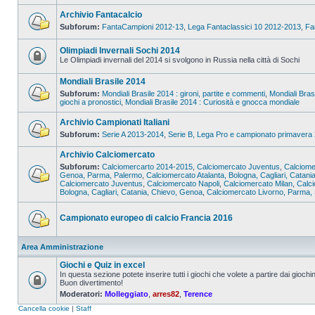
Archivio Fantacalcio
Subforum:
FantaCampioni 2012-13
,
Lega Fantaclassici 10 2012-2013
,
Fa
Olimpiadi Invernali Sochi 2014
Le Olimpiadi invernali del 2014 si svolgono in Russia nella città di Sochi
Mondiali Brasile 2014
Subforum:
Mondiali Brasile 2014 : gironi, partite e commenti
,
Mondiali Bras
giochi a pronostici
,
Mondiali Brasile 2014 : Curiosità e gnocca mondiale
Archivio Campionati Italiani
Subforum:
Serie A 2013-2014
,
Serie B, Lega Pro e campionato primavera
Archivio Calciomercato
Subforum:
Calciomercarto 2014-2015
,
Calciomercato Juventus
,
Calciome
Genoa, Parma, Palermo
,
Calciomercato Atalanta, Bologna, Cagliari, Catani
Calciomercato Juventus
,
Calciomercato Napoli
,
Calciomercato Milan
,
Calc
Bologna, Cagliari, Catania, Chievo, Genoa
,
Calciomercato Livorno, Parma, 
Campionato europeo di calcio Francia 2016
Area Amministrazione
Giochi e Quiz in excel
In questa sezione potete inserire tutti i giochi che volete a partire dai giochin
Buon divertimento!
Moderatori:
Molleggiato
,
arres82
,
Terence
Cancella cookie
|
Staff