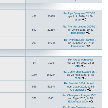
Re: Liga Spagnola 2025-20 ...
458
22625
gio 4 giu 2026, 21:38
esser
Re: Premier League 2025-2 ...
592
22264
lun 29 giu 2026, 19:49
termopiliano
Re: Primeira Liga (campio ...
292
11600
lun 25 mag 2026, 2:00
termopiliano
Re: Avatar europeosi
64
3235
mer 23 nov 2022, 23:25
ABS
Re: Conference League 25/ ...
1997
165244
gio 28 mag 2026, 17:56
esser
Re: Mondiali 2026 (thread ...
939
51244
dom 2 ago 2026, 17:55
O Futeboleiro
Re: Champions League 25/2 ...
378
16681
ven 5 giu 2026, 14:51
EpicoAutomatico
Re: Finale Champions Leag ...