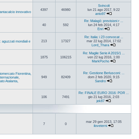
Svincoli
4397
46980
lun 21 ago 2017, 9:22
Fantacalcio innovativo
anto97
Re: Malagò: previsioni r ...
40
592
lun 24 feb 2014, 4:17
Enri
Re: Italia: i 23 convocat ...
213
17327
mar 22 lug 2014, 17:02
: aguzzati mondiali e
Lord_Thara
Re: Maglie Serie A 2015/1 ...
1875
106215
ven 22 lug 2016, 1:00
MarkPocho
Re: Gestione Berlusconi: ...
iomercato Fiorentina,
949
82409
dom 2 feb 2020, 9:15
ternazionale
,
to Atalanta,
Sandro
Re: FINALE EURO 2016: POR ...
106
7491
gio 21 lug 2016, 2:03
jek87
mar 29 gen 2013, 17:05
7
0
iloveterni