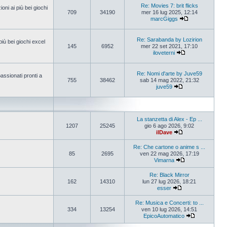
Re: Movies 7: brit flicks
oni ai più bei giochi
709
34190
mer 16 lug 2025, 12:14
marcGiggs
Re: Sarabanda by Lozirion
più bei giochi excel
145
6952
mer 22 set 2021, 17:10
iloveterni
Re: Nomi d'arte by Juve59
assionati pronti a
755
38462
sab 14 mag 2022, 21:32
juve59
La stanzetta di Alex - Ep ...
1207
25245
gio 6 ago 2026, 9:02
ilDave
Re: Che cartone o anime s ...
85
2695
ven 22 mag 2026, 17:19
Vimarna
Re: Black Mirror
162
14310
lun 27 lug 2026, 18:21
esser
Re: Musica e Concerti: to ...
334
13254
ven 10 lug 2026, 14:51
EpicoAutomatico