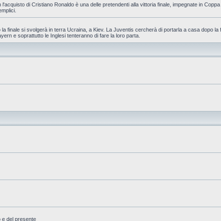
 l'acquisto di Cristiano Ronaldo è una delle pretendenti alla vittoria finale, impegnate in Cop
emplici.
la finale si svolgerà in terra Ucraina, a Kiev. La Juventis cercherà di portarla a casa dopo la 
yern e soprattutto le Inglesi tenteranno di fare la loro parta.
o e del presente