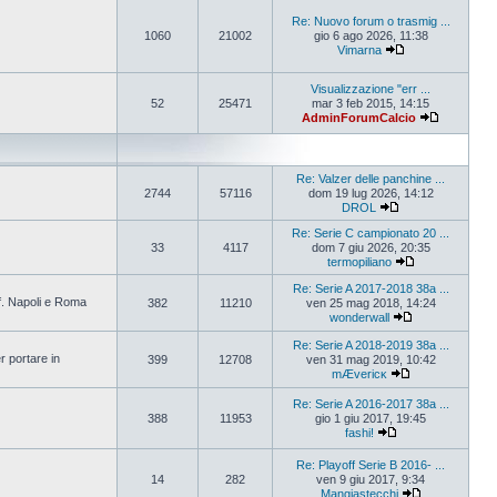
Re: Nuovo forum o trasmig ...
1060
21002
gio 6 ago 2026, 11:38
Vimarna
Visualizzazione "err ...
52
25471
mar 3 feb 2015, 14:15
AdminForumCalcio
Re: Valzer delle panchine ...
2744
57116
dom 19 lug 2026, 14:12
DROL
Re: Serie C campionato 20 ...
33
4117
dom 7 giu 2026, 20:35
termopiliano
Re: Serie A 2017-2018 38a ...
ff. Napoli e Roma
382
11210
ven 25 mag 2018, 14:24
wonderwall
Re: Serie A 2018-2019 38a ...
r portare in
399
12708
ven 31 mag 2019, 10:42
mÆvericĸ
Re: Serie A 2016-2017 38a ...
388
11953
gio 1 giu 2017, 19:45
fashi!
Re: Playoff Serie B 2016- ...
14
282
ven 9 giu 2017, 9:34
Mangiastecchi