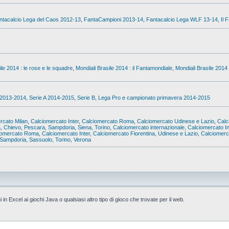
ntacalcio Lega del Caos 2012-13
,
FantaCampioni 2013-14
,
Fantacalcio Lega WLF 13-14
,
Il 
ile 2014 : le rose e le squadre
,
Mondiali Brasile 2014 : il Fantamondiale
,
Mondiali Brasile 2014 
 2013-2014
,
Serie A 2014-2015
,
Serie B, Lega Pro e campionato primavera 2014-2015
rcato Milan
,
Calciomercato Inter
,
Calciomercato Roma
,
Calciomercato Udinese e Lazio
,
Calc
a, Chievo, Pescara, Sampdoria, Siena, Torino
,
Calciomercato internazionale
,
Calciomercato In
iomercato Roma
,
Calciomercato Inter
,
Calciomercato Fiorentina, Udinese e Lazio
,
Calciomerca
Sampdoria, Sassuolo, Torino, Verona
i in Excel ai giochi Java o qualsiasi altro tipo di gioco che trovate per il web.