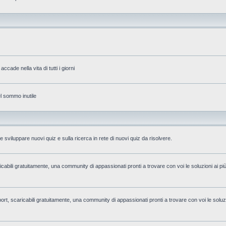
accade nella vita di tutti i giorni
el sommo inutile
 sviluppare nuovi quiz e sulla ricerca in rete di nuovi quiz da risolvere.
aricabili gratuitamente, una community di appassionati pronti a trovare con voi le soluzioni ai pi
i sport, scaricabili gratuitamente, una community di appassionati pronti a trovare con voi le soluzi