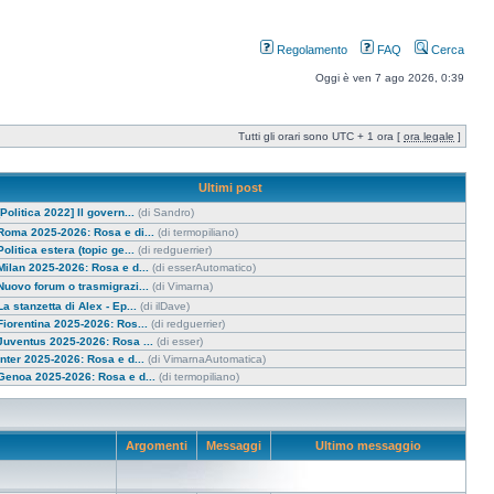
Regolamento
FAQ
Cerca
Oggi è ven 7 ago 2026, 0:39
Tutti gli orari sono UTC + 1 ora [
ora legale
]
Ultimi post
[Politica 2022] Il govern...
(di Sandro)
Roma 2025-2026: Rosa e di...
(di termopiliano)
Politica estera (topic ge...
(di redguerrier)
Milan 2025-2026: Rosa e d...
(di esserAutomatico)
Nuovo forum o trasmigrazi...
(di Vimarna)
La stanzetta di Alex - Ep...
(di ilDave)
Fiorentina 2025-2026: Ros...
(di redguerrier)
Juventus 2025-2026: Rosa ...
(di esser)
Inter 2025-2026: Rosa e d...
(di VimarnaAutomatica)
Genoa 2025-2026: Rosa e d...
(di termopiliano)
Argomenti
Messaggi
Ultimo messaggio