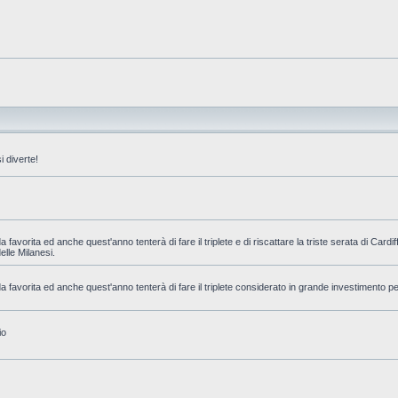
 diverte!
favorita ed anche quest'anno tenterà di fare il triplete e di riscattare la triste serata di Cardi
delle Milanesi.
 favorita ed anche quest'anno tenterà di fare il triplete considerato in grande investimento pe
io