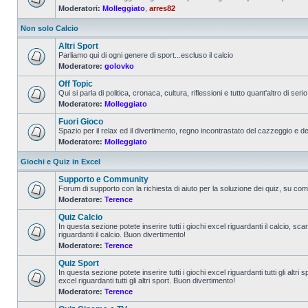
Moderatori:
Molleggiato
,
arres82
Non solo Calcio
Altri Sport
Parliamo qui di ogni genere di sport...escluso il calcio
Moderatore:
golovko
Off Topic
Qui si parla di politica, cronaca, cultura, riflessioni e tutto quant'altro di serio 
Moderatore:
Molleggiato
Fuori Gioco
Spazio per il relax ed il divertimento, regno incontrastato del cazzeggio e d
Moderatore:
Molleggiato
Giochi e Quiz in Excel
Supporto e Community
Forum di supporto con la richiesta di aiuto per la soluzione dei quiz, su come
Moderatore:
Terence
Quiz Calcio
In questa sezione potete inserire tutti i giochi excel riguardanti il calcio, sc
riguardanti il calcio. Buon divertimento!
Moderatore:
Terence
Quiz Sport
In questa sezione potete inserire tutti i giochi excel riguardanti tutti gli altr
excel riguardanti tutti gli altri sport. Buon divertimento!
Moderatore:
Terence