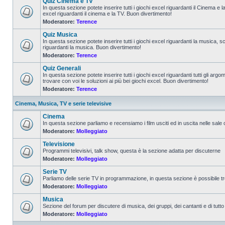
Quiz Cinema e TV
In questa sezione potete inserire tutti i giochi excel riguardanti il Cinema e 
excel riguardanti il cinema e la TV. Buon divertimento!
Moderatore:
Terence
Quiz Musica
In questa sezione potete inserire tutti i giochi excel riguardanti la musica, s
riguardanti la musica. Buon divertimento!
Moderatore:
Terence
Quiz Generali
In questa sezione potete inserire tutti i giochi excel riguardanti tutti gli a
trovare con voi le soluzioni ai più bei giochi excel. Buon divertimento!
Moderatore:
Terence
Cinema, Musica, TV e serie televisive
Cinema
In questa sezione parliamo e recensiamo i film usciti ed in uscita nelle sale
Moderatore:
Molleggiato
Televisione
Programmi televisivi, talk show, questa è la sezione adatta per discuterne
Moderatore:
Molleggiato
Serie TV
Parliamo delle serie TV in programmazione, in questa sezione è possibile tr
Moderatore:
Molleggiato
Musica
Sezione del forum per discutere di musica, dei gruppi, dei cantanti e di tutto
Moderatore:
Molleggiato