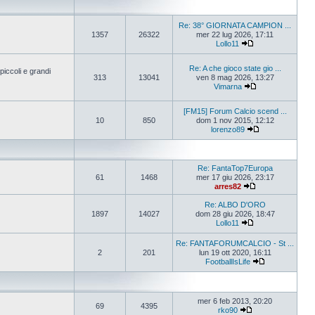
Re: 38° GIORNATA CAMPION ...
1357
26322
mer 22 lug 2026, 17:11
Lollo11
Re: A che gioco state gio ...
iccoli e grandi
313
13041
ven 8 mag 2026, 13:27
Vimarna
[FM15] Forum Calcio scend ...
10
850
dom 1 nov 2015, 12:12
lorenzo89
Re: FantaTop7Europa
61
1468
mer 17 giu 2026, 23:17
arres82
Re: ALBO D'ORO
1897
14027
dom 28 giu 2026, 18:47
Lollo11
Re: FANTAFORUMCALCIO - St ...
2
201
lun 19 ott 2020, 16:11
FootballIsLife
mer 6 feb 2013, 20:20
69
4395
rko90