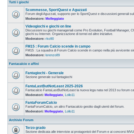
Tutti i giochi
Scommesse, SportQuest e Aguzzati
Forum degli Aguzzati, supporto per lo SportQuest e discussioni generali s
Moderatore:
Molleggiato
Videogiochi e giochi on line
Discussioni su giochi manageriali come Pro Evolution, Football Manager, Cha
giochi su Internet. Organizzazione di tornei ed altre iniziative.
Moderatore:
rko90
FM15 : Forum Calcio scende in campo
FM15 : La squadra di Forum Calcio scende in campo nella più avvicente sim
Moderatore:
lorenzo89
Fantacalcio e affini
Fantagiochi - Generale
Sezione generale sui fantagiochi
FantaLastButNotLeast 2025-2026
Fantacalcio FantaLastButNotLeast la nuova lega nata nel 2013 su forum calci
Moderatori:
Molleggiato
,
Lollo11
FantaForumCalcio
FantaForumCalcio, un altro Fantacalcio gestito dagli utenti del forum.
Moderatori:
Molleggiato
,
Lollo11
Archivio Forum
Terzo grado
Sezione dedicata alle interviste ai protagonisti del Forum e ai concorsi MV