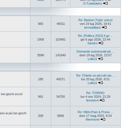
O Futeboleiro
Re: Basket (Topic unico)
883
49311
ven 24 lug 2026, 18:41
termopiliano
Re: [Politica 2022] Il go ...
1958
103491
gio 6 ago 2026, 22:44
Sandro
Domande esistenziali più ...
3596
141640
dom 19 lug 2026, 23:57
Lollo11
Re: Chiedo un piccolo aiu ...
185
49371
lun 20 lug 2026, 8:51
Lollo11
Re: TORINO
ù bei giochi excel
991
34750
lun 4 nov 2024, 21:29
iloveterni
Re: NBA (Past & Prese ...
oni ai più bei giochi
208
5856
dom 17 mag 2020, 9:24
Memnone