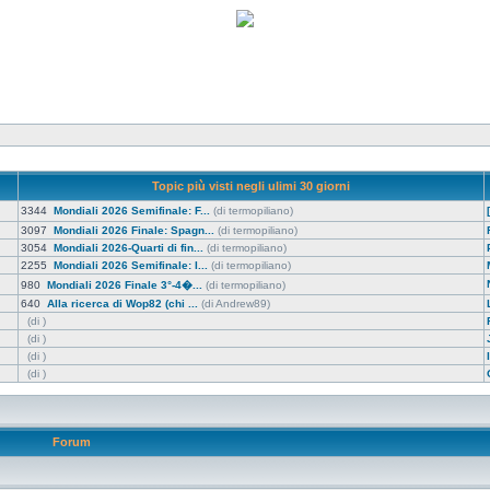
Topic più visti negli ulimi 30 giorni
3344
Mondiali 2026 Semifinale: F...
(di termopiliano)
3097
Mondiali 2026 Finale: Spagn...
(di termopiliano)
3054
Mondiali 2026-Quarti di fin...
(di termopiliano)
2255
Mondiali 2026 Semifinale: I...
(di termopiliano)
980
Mondiali 2026 Finale 3°-4�...
(di termopiliano)
640
Alla ricerca di Wop82 (chi ...
(di Andrew89)
(di )
(di )
(di )
(di )
Forum