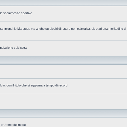
ulle scommesse sportive
mpionship Manager, ma anche su giochi di natura non calcistica, oltre ad una moltitudine di p
ulazione calcistica
o, con il titolo che si aggiorna a tempo di record!
U e Utente del mese