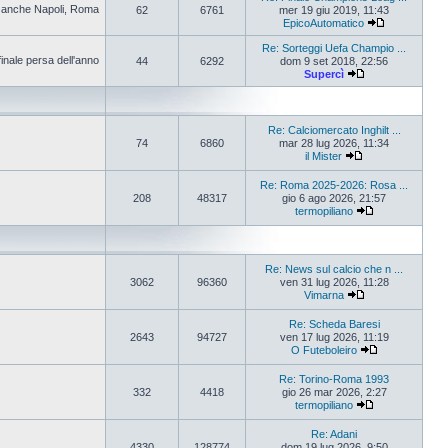
pa anche Napoli, Roma
62
6761
mer 19 giu 2019, 11:43
EpicoAutomatico
Re: Sorteggi Uefa Champio ...
finale persa dell'anno
44
6292
dom 9 set 2018, 22:56
Supercì
Re: Calciomercato Inghilt ...
74
6860
mar 28 lug 2026, 11:34
il Mister
Re: Roma 2025-2026: Rosa ...
208
48317
gio 6 ago 2026, 21:57
termopiliano
Re: News sul calcio che n ...
3062
96360
ven 31 lug 2026, 11:28
Vimarna
Re: Scheda Baresi
2643
94727
ven 17 lug 2026, 11:19
O Futeboleiro
Re: Torino-Roma 1993
332
4418
gio 26 mar 2026, 2:27
termopiliano
Re: Adani
4330
128774
dom 19 lug 2026, 9:50