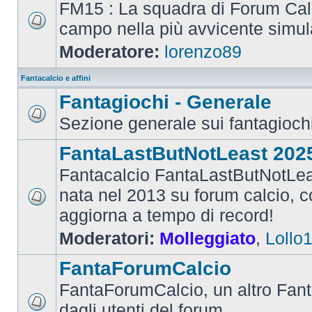
FM15 : La squadra di Forum Cal
campo nella più avvicente simul
Moderatore:
lorenzo89
Fantacalcio e affini
Fantagiochi - Generale
Sezione generale sui fantagioch
FantaLastButNotLeast 202
Fantacalcio FantaLastButNotLea
nata nel 2013 su forum calcio, con
aggiorna a tempo di record!
Moderatori:
Molleggiato
,
Lollo
FantaForumCalcio
FantaForumCalcio, un altro Fant
dagli utenti del forum.