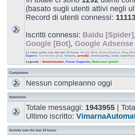
(basato sugli utenti attivi negli u
Record di utenti connessi:
1111
Iscritti connessi:
Baidu [Spider]
Google [Bot]
,
Google Adsense 
21 Users active over the last 24 hours:
Ahrefs [Bot]
,
Baidu [Spider]
,
Bing [Bot
Supercì
,
Trendiction [bot]
,
Vimarna
,
arres82
,
chernosamba
,
esser
,
esserAuto
Legenda ::
Amministratori
,
Forum Supporter
,
Moderatori globali
Compleanni
Nessun compleanno oggi
Statistiche
Totale messaggi:
1943955
| Tot
Ultimo iscritto:
VimarnaAutomat
Activity over the last 24 hours