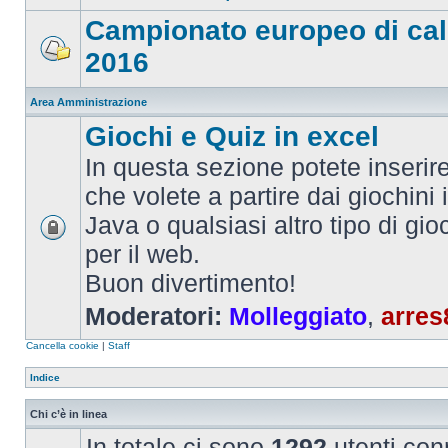
Campionato europeo di cal
2016
Area Amministrazione
Giochi e Quiz in excel
In questa sezione potete inserire 
che volete a partire dai giochini 
Java o qualsiasi altro tipo di gi
per il web.
Buon divertimento!
Moderatori:
Molleggiato
,
arres
Cancella cookie
|
Staff
Indice
Chi c’è in linea
In totale ci sono
1292
utenti conn