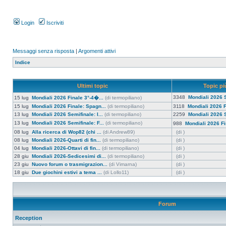
Login
Iscriviti
Messaggi senza risposta
|
Argomenti attivi
Indice
Ultimi topic
Topic più
3348
Mondiali 2026 S
15 lug
Mondiali 2026 Finale 3°-4�...
(di termopiliano)
15 lug
Mondiali 2026 Finale: Spagn...
(di termopiliano)
3118
Mondiali 2026 F
13 lug
Mondiali 2026 Semifinale: I...
(di termopiliano)
2259
Mondiali 2026 S
13 lug
Mondiali 2026 Semifinale: F...
(di termopiliano)
988
Mondiali 2026 Fi
08 lug
Alla ricerca di Wop82 (chi ...
(di Andrew89)
(di )
08 lug
Mondiali 2026-Quarti di fin...
(di termopiliano)
(di )
04 lug
Mondiali 2026-Ottavi di fin...
(di termopiliano)
(di )
28 giu
Mondiali 2026-Sedicesimi di...
(di termopiliano)
(di )
23 giu
Nuovo forum o trasmigrazion...
(di Vimarna)
(di )
18 giu
Due giochini estivi a tema ...
(di Lollo11)
(di )
Forum
Reception