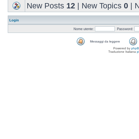
New Posts
12
| New Topics
0
| 
Login
Nome utente:
Password:
Messaggi da leggere
Powered by
php
Traduzione Italiana
p