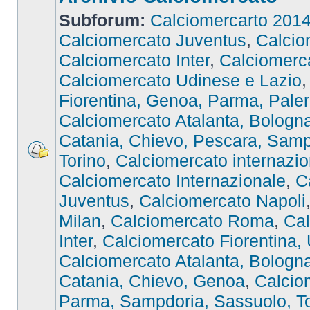
Subforum:
Calciomercarto 201
Calciomercato Juventus
,
Calcio
Calciomercato Inter
,
Calciomer
Calciomercato Udinese e Lazio
Fiorentina, Genoa, Parma, Pale
Calciomercato Atalanta, Bologna,
Catania, Chievo, Pescara, Samp
Torino
,
Calciomercato internazio
Calciomercato Internazionale
,
C
Juventus
,
Calciomercato Napoli
Milan
,
Calciomercato Roma
,
Cal
Inter
,
Calciomercato Fiorentina,
Calciomercato Atalanta, Bologna,
Catania, Chievo, Genoa
,
Calcio
Parma, Sampdoria, Sassuolo, To