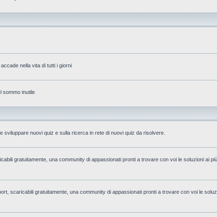
accade nella vita di tutti i giorni
el sommo inutile
 sviluppare nuovi quiz e sulla ricerca in rete di nuovi quiz da risolvere.
aricabili gratuitamente, una community di appassionati pronti a trovare con voi le soluzioni ai pi
i sport, scaricabili gratuitamente, una community di appassionati pronti a trovare con voi le soluzi