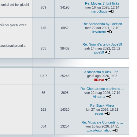
Re: Movies 7: brit flicks
oni ai più bei giochi
709
34190
mer 16 lug 2025, 12:14
marcGiggs
Re: Sarabanda by Lozirion
più bei giochi excel
145
6952
mer 22 set 2021, 17:10
iloveterni
Re: Nomi d'arte by Juve59
assionati pronti a
755
38462
sab 14 mag 2022, 21:32
juve59
La stanzetta di Alex - Ep ...
1207
25245
gio 6 ago 2026, 9:02
ilDave
Re: Che cartone o anime s ...
85
2695
ven 22 mag 2026, 17:19
Vimarna
Re: Black Mirror
162
14310
lun 27 lug 2026, 18:21
esser
Re: Musica e Concerti: to ...
334
13254
ven 10 lug 2026, 14:51
EpicoAutomatico