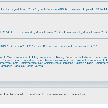
ntacalcio Lega del Caos 2012-13
,
FantaCampioni 2013-14
,
Fantacalcio Lega WLF 13-14
,
Il 
ile 2014 : le rose e le squadre
,
Mondiali Brasile 2014 : il Fantamondiale
,
Mondiali Brasile 2014 
 2013-2014
,
Serie A 2014-2015
,
Serie B, Lega Pro e campionato primavera 2014-2015
rcato Milan
,
Calciomercato Inter
,
Calciomercato Roma
,
Calciomercato Udinese e Lazio
,
Calc
a, Chievo, Pescara, Sampdoria, Siena, Torino
,
Calciomercato internazionale
,
Calciomercato In
iomercato Roma
,
Calciomercato Inter
,
Calciomercato Fiorentina, Udinese e Lazio
,
Calciomerca
Sampdoria, Sassuolo, Torino, Verona
i in Excel ai giochi Java o qualsiasi altro tipo di gioco che trovate per il web.