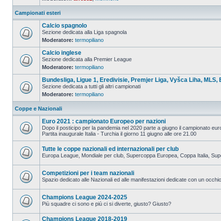
Campionati esteri
Calcio spagnolo
Sezione dedicata alla Liga spagnola
Moderatore:
termopiliano
Calcio inglese
Sezione dedicata alla Premier League
Moderatore:
termopiliano
Bundesliga, Ligue 1, Eredivisie, Premjer Liga, Vyšca Liha, MLS, 
Sezione dedicata a tutti gli altri campionati
Moderatore:
termopiliano
Coppe e Nazionali
Euro 2021 : campionato Europeo per nazioni
Dopo il posticipo per la pandemia nel 2020 parte a giugno il campionato eu
Partita inaugurale Italia - Turchia il giorno 11 giugno alle ore 21.00
Tutte le coppe nazionali ed internazionali per club
Europa League, Mondiale per club, Supercoppa Europea, Coppa Italia, Su
Competizioni per i team nazionali
Spazio dedicato alle Nazionali ed alle manifestazioni dedicate con un occhio 
Champions League 2024-2025
Più squadre ci sono e più ci si diverte, giusto? Giusto?
Champions League 2018-2019