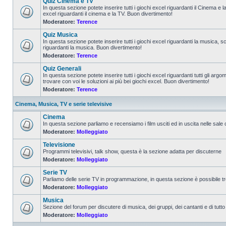
Quiz Cinema e TV
In questa sezione potete inserire tutti i giochi excel riguardanti il Cinema e 
excel riguardanti il cinema e la TV. Buon divertimento!
Moderatore:
Terence
Quiz Musica
In questa sezione potete inserire tutti i giochi excel riguardanti la musica, s
riguardanti la musica. Buon divertimento!
Moderatore:
Terence
Quiz Generali
In questa sezione potete inserire tutti i giochi excel riguardanti tutti gli a
trovare con voi le soluzioni ai più bei giochi excel. Buon divertimento!
Moderatore:
Terence
Cinema, Musica, TV e serie televisive
Cinema
In questa sezione parliamo e recensiamo i film usciti ed in uscita nelle sale
Moderatore:
Molleggiato
Televisione
Programmi televisivi, talk show, questa è la sezione adatta per discuterne
Moderatore:
Molleggiato
Serie TV
Parliamo delle serie TV in programmazione, in questa sezione è possibile tr
Moderatore:
Molleggiato
Musica
Sezione del forum per discutere di musica, dei gruppi, dei cantanti e di tutto
Moderatore:
Molleggiato