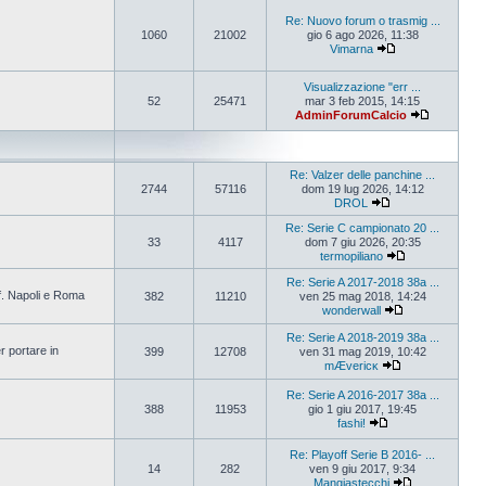
Re: Nuovo forum o trasmig ...
1060
21002
gio 6 ago 2026, 11:38
Vimarna
Visualizzazione "err ...
52
25471
mar 3 feb 2015, 14:15
AdminForumCalcio
Re: Valzer delle panchine ...
2744
57116
dom 19 lug 2026, 14:12
DROL
Re: Serie C campionato 20 ...
33
4117
dom 7 giu 2026, 20:35
termopiliano
Re: Serie A 2017-2018 38a ...
ff. Napoli e Roma
382
11210
ven 25 mag 2018, 14:24
wonderwall
Re: Serie A 2018-2019 38a ...
r portare in
399
12708
ven 31 mag 2019, 10:42
mÆvericĸ
Re: Serie A 2016-2017 38a ...
388
11953
gio 1 giu 2017, 19:45
fashi!
Re: Playoff Serie B 2016- ...
14
282
ven 9 giu 2017, 9:34
Mangiastecchi