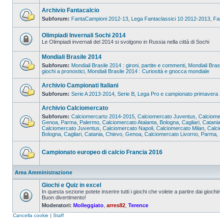
Archivio Fantacalcio
Subforum:
FantaCampioni 2012-13
,
Lega Fantaclassici 10 2012-2013
,
Fa
Olimpiadi Invernali Sochi 2014
Le Olimpiadi invernali del 2014 si svolgono in Russia nella città di Sochi
Mondiali Brasile 2014
Subforum:
Mondiali Brasile 2014 : gironi, partite e commenti
,
Mondiali Bras
giochi a pronostici
,
Mondiali Brasile 2014 : Curiosità e gnocca mondiale
Archivio Campionati Italiani
Subforum:
Serie A 2013-2014
,
Serie B, Lega Pro e campionato primavera
Archivio Calciomercato
Subforum:
Calciomercarto 2014-2015
,
Calciomercato Juventus
,
Calciome
Genoa, Parma, Palermo
,
Calciomercato Atalanta, Bologna, Cagliari, Catani
Calciomercato Juventus
,
Calciomercato Napoli
,
Calciomercato Milan
,
Calc
Bologna, Cagliari, Catania, Chievo, Genoa
,
Calciomercato Livorno, Parma, 
Campionato europeo di calcio Francia 2016
Area Amministrazione
Giochi e Quiz in excel
In questa sezione potete inserire tutti i giochi che volete a partire dai giochin
Buon divertimento!
Moderatori:
Molleggiato
,
arres82
,
Terence
Cancella cookie
|
Staff