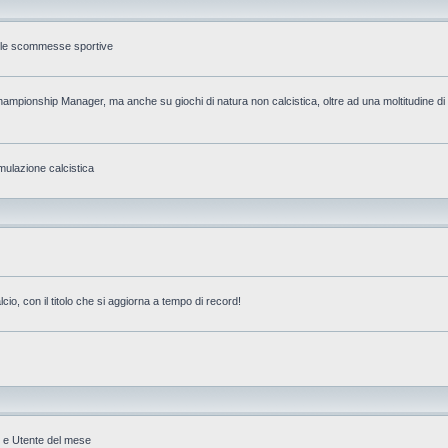
ulle scommesse sportive
mpionship Manager, ma anche su giochi di natura non calcistica, oltre ad una moltitudine di p
ulazione calcistica
o, con il titolo che si aggiorna a tempo di record!
U e Utente del mese