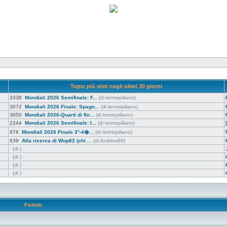
Topic più visti negli ulimi 30 giorni
3338
Mondiali 2026 Semifinale: F...
(di termopiliano)
3072
Mondiali 2026 Finale: Spagn...
(di termopiliano)
3050
Mondiali 2026-Quarti di fin...
(di termopiliano)
2244
Mondiali 2026 Semifinale: I...
(di termopiliano)
976
Mondiali 2026 Finale 3°-4�...
(di termopiliano)
639
Alla ricerca di Wop82 (chi ...
(di Andrew89)
(di )
(di )
(di )
(di )
Forum