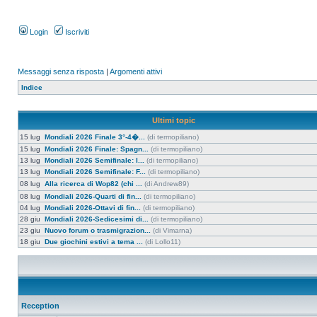
Login
Iscriviti
Messaggi senza risposta
|
Argomenti attivi
Indice
Ultimi topic
15 lug
Mondiali 2026 Finale 3°-4�...
(di termopiliano)
15 lug
Mondiali 2026 Finale: Spagn...
(di termopiliano)
13 lug
Mondiali 2026 Semifinale: I...
(di termopiliano)
13 lug
Mondiali 2026 Semifinale: F...
(di termopiliano)
08 lug
Alla ricerca di Wop82 (chi ...
(di Andrew89)
08 lug
Mondiali 2026-Quarti di fin...
(di termopiliano)
04 lug
Mondiali 2026-Ottavi di fin...
(di termopiliano)
28 giu
Mondiali 2026-Sedicesimi di...
(di termopiliano)
23 giu
Nuovo forum o trasmigrazion...
(di Vimarna)
18 giu
Due giochini estivi a tema ...
(di Lollo11)
Reception