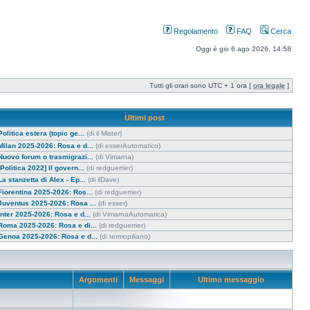
Regolamento
FAQ
Cerca
Oggi è gio 6 ago 2026, 14:58
Tutti gli orari sono UTC + 1 ora [
ora legale
]
Ultimi post
Politica estera (topic ge...
(di il Mister)
Milan 2025-2026: Rosa e d...
(di esserAutomatico)
Nuovo forum o trasmigrazi...
(di Vimarna)
[Politica 2022] Il govern...
(di redguerrier)
La stanzetta di Alex - Ep...
(di ilDave)
Fiorentina 2025-2026: Ros...
(di redguerrier)
Juventus 2025-2026: Rosa ...
(di esser)
Inter 2025-2026: Rosa e d...
(di VimarnaAutomatica)
Roma 2025-2026: Rosa e di...
(di redguerrier)
Genoa 2025-2026: Rosa e d...
(di termopiliano)
Argomenti
Messaggi
Ultimo messaggio