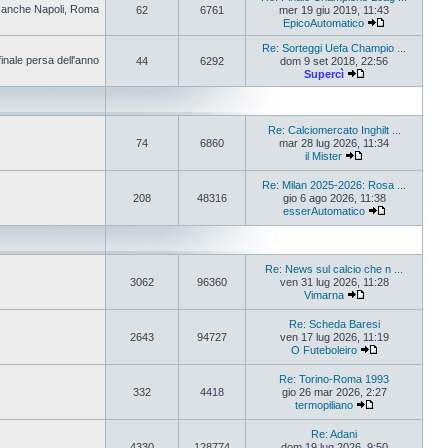
pa anche Napoli, Roma
62
6761
mer 19 giu 2019, 11:43
EpicoAutomatico
Re: Sorteggi Uefa Champio ...
finale persa dell'anno
44
6292
dom 9 set 2018, 22:56
Supercì
Re: Calciomercato Inghilt ...
74
6860
mar 28 lug 2026, 11:34
il Mister
Re: Milan 2025-2026: Rosa ...
208
48316
gio 6 ago 2026, 11:38
esserAutomatico
Re: News sul calcio che n ...
3062
96360
ven 31 lug 2026, 11:28
Vimarna
Re: Scheda Baresi
2643
94727
ven 17 lug 2026, 11:19
O Futeboleiro
Re: Torino-Roma 1993
332
4418
gio 26 mar 2026, 2:27
termopiliano
Re: Adani
4330
128774
dom 19 lug 2026, 9:50