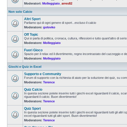
Moderatori:
Molleggiato
,
arres82
Non solo Calcio
Altri Sport
Parliamo qui di ogni genere di sport...escluso il calcio
Moderatore:
golovko
Off Topic
Qui si parla di politica, cronaca, cultura, riflessioni e tutto quant'altro di serio 
Moderatore:
Molleggiato
Fuori Gioco
Spazio per il relax ed il divertimento, regno incontrastato del cazzeggio e d
Moderatore:
Molleggiato
Giochi e Quiz in Excel
Supporto e Community
Forum di supporto con la richiesta di aiuto per la soluzione dei quiz, su come
Moderatore:
Terence
Quiz Calcio
In questa sezione potete inserire tutti i giochi excel riguardanti il calcio, sc
riguardanti il calcio. Buon divertimento!
Moderatore:
Terence
Quiz Sport
In questa sezione potete inserire tutti i giochi excel riguardanti tutti gli altr
excel riguardanti tutti gli altri sport. Buon divertimento!
Moderatore:
Terence