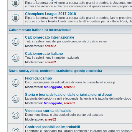
Riparte la corsa per vincere la coppa dalle grandi orecchie, la Juventus con
e Inter che avranno a che fare con dei gironi di qualificazione non proprio s
Champions League 2017-2018
Riparte la corsa per vincere la coppa dalle grandi orecchie, l'anno prossimo 
scorso contro il Real a Cardiff mentre le altre quotate per la vittoria PSG, Ba
Calciomercato Italiano ed Internazionale
Calciomercato Internazionale
Tutti i trasferimenti dei principali campionati di calcio esteri
Moderatore:
arres82
Calciomercato Italiano
Tutti i trasferimenti in ambito nazionale
Moderatore:
arres82
News, storia, video, confronti, statistiche, gossip e curiosità
Fuori dal campo
Discussioni generali sul calcio e dintorni, le curiosità ed i gossip
Moderatori:
Molleggiato
,
arres82
Storia e teoria del calcio: dalle origini ai giorni d'oggi
La storia del calcio tra miti e leggende, la teoria e le tattiche del nobile gioco
Moderatori:
Molleggiato
,
arres82
Videoteca storica del calcio
Documenti filmati e discussioni sulle partite del passato
Moderatore:
arres82
Confronti possibili ed improbabili
I confronti e i sondaggi tra i grandi campioni e le grandi squadre del passat