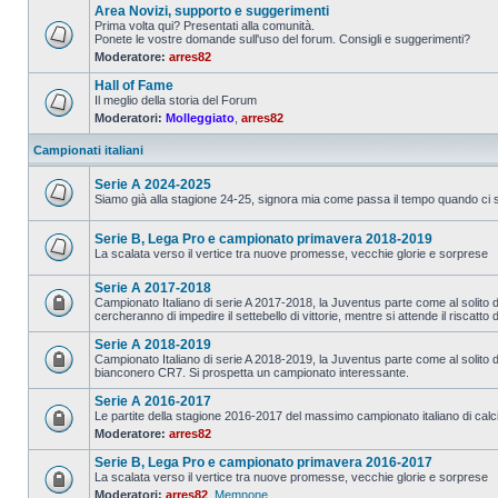
Area Novizi, supporto e suggerimenti
Prima volta qui? Presentati alla comunità.
Ponete le vostre domande sull'uso del forum. Consigli e suggerimenti?
Moderatore:
arres82
Hall of Fame
Il meglio della storia del Forum
Moderatori:
Molleggiato
,
arres82
Campionati italiani
Serie A 2024-2025
Siamo già alla stagione 24-25, signora mia come passa il tempo quando ci si
Serie B, Lega Pro e campionato primavera 2018-2019
La scalata verso il vertice tra nuove promesse, vecchie glorie e sorprese
Serie A 2017-2018
Campionato Italiano di serie A 2017-2018, la Juventus parte come al solito da 
cercheranno di impedire il settebello di vittorie, mentre si attende il riscatto 
Serie A 2018-2019
Campionato Italiano di serie A 2018-2019, la Juventus parte come al solito da
bianconero CR7. Si prospetta un campionato interessante.
Serie A 2016-2017
Le partite della stagione 2016-2017 del massimo campionato italiano di calc
Moderatore:
arres82
Serie B, Lega Pro e campionato primavera 2016-2017
La scalata verso il vertice tra nuove promesse, vecchie glorie e sorprese
Moderatori:
arres82
,
Memnone