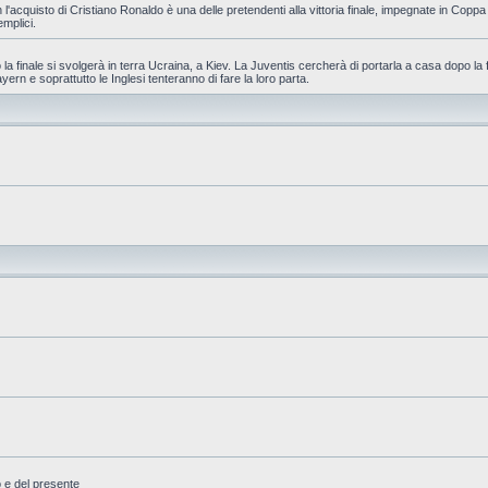
 l'acquisto di Cristiano Ronaldo è una delle pretendenti alla vittoria finale, impegnate in Cop
emplici.
la finale si svolgerà in terra Ucraina, a Kiev. La Juventis cercherà di portarla a casa dopo la 
yern e soprattutto le Inglesi tenteranno di fare la loro parta.
o e del presente