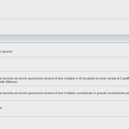
 diverte!
favorita ed anche quest'anno tenterà di fare il triplete e di riscattare la triste serata di Cardi
delle Milanesi.
 favorita ed anche quest'anno tenterà di fare il triplete considerato in grande investimento pe
io