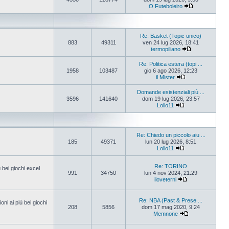
O Futeboleiro
Re: Basket (Topic unico)
883
49311
ven 24 lug 2026, 18:41
termopiliano
Re: Politica estera (topi ...
1958
103487
gio 6 ago 2026, 12:23
il Mister
Domande esistenziali più ...
3596
141640
dom 19 lug 2026, 23:57
Lollo11
Re: Chiedo un piccolo aiu ...
185
49371
lun 20 lug 2026, 8:51
Lollo11
Re: TORINO
ù bei giochi excel
991
34750
lun 4 nov 2024, 21:29
iloveterni
Re: NBA (Past & Prese ...
oni ai più bei giochi
208
5856
dom 17 mag 2020, 9:24
Memnone