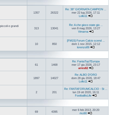
Re: 38° GIORNATA CAMPION ...
1357
26322
mer 22 lug 2026, 17:11
Lollo11
Re: A che gioco state gio ...
iccoli e grandi
313
13041
ven 8 mag 2026, 13:27
Vimarna
[FM15] Forum Calcio scend ...
10
850
dom 1 nov 2015, 12:12
lorenzo89
Re: FantaTop7Europa
61
1468
mer 17 giu 2026, 23:17
arres82
Re: ALBO D'ORO
1897
14027
dom 28 giu 2026, 18:47
Lollo11
Re: FANTAFORUMCALCIO - St ...
2
201
lun 19 ott 2020, 16:11
FootballIsLife
mer 6 feb 2013, 20:20
69
4395
rko90