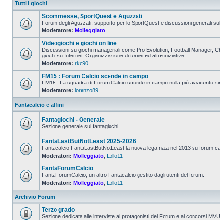
Tutti i giochi
Scommesse, SportQuest e Aguzzati
Forum degli Aguzzati, supporto per lo SportQuest e discussioni generali s
Moderatore:
Molleggiato
Videogiochi e giochi on line
Discussioni su giochi manageriali come Pro Evolution, Football Manager, Cha
giochi su Internet. Organizzazione di tornei ed altre iniziative.
Moderatore:
rko90
FM15 : Forum Calcio scende in campo
FM15 : La squadra di Forum Calcio scende in campo nella più avvicente sim
Moderatore:
lorenzo89
Fantacalcio e affini
Fantagiochi - Generale
Sezione generale sui fantagiochi
FantaLastButNotLeast 2025-2026
Fantacalcio FantaLastButNotLeast la nuova lega nata nel 2013 su forum calci
Moderatori:
Molleggiato
,
Lollo11
FantaForumCalcio
FantaForumCalcio, un altro Fantacalcio gestito dagli utenti del forum.
Moderatori:
Molleggiato
,
Lollo11
Archivio Forum
Terzo grado
Sezione dedicata alle interviste ai protagonisti del Forum e ai concorsi MV