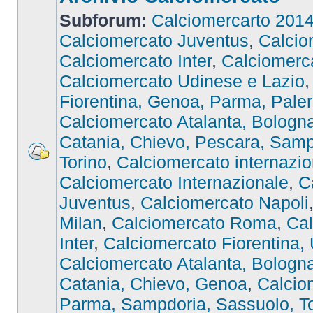
Subforum:
Calciomercarto 201
Calciomercato Juventus
,
Calcio
Calciomercato Inter
,
Calciomer
Calciomercato Udinese e Lazio
Fiorentina, Genoa, Parma, Pale
Calciomercato Atalanta, Bologna,
Catania, Chievo, Pescara, Samp
Torino
,
Calciomercato internazio
Calciomercato Internazionale
,
C
Juventus
,
Calciomercato Napoli
Milan
,
Calciomercato Roma
,
Cal
Inter
,
Calciomercato Fiorentina,
Calciomercato Atalanta, Bologna,
Catania, Chievo, Genoa
,
Calcio
Parma, Sampdoria, Sassuolo, To