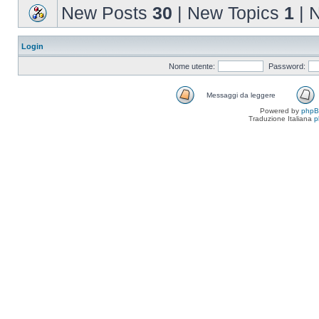
New Posts
30
| New Topics
1
| 
Login
Nome utente:
Password:
Messaggi da leggere
Powered by
php
Traduzione Italiana
p