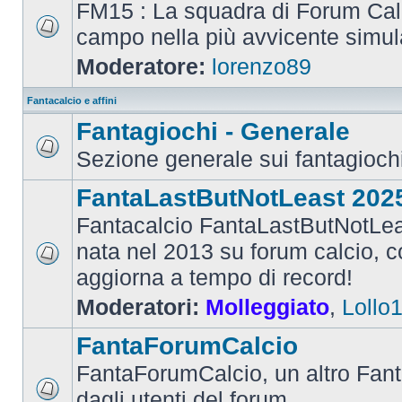
FM15 : La squadra di Forum Cal
campo nella più avvicente simul
Moderatore:
lorenzo89
Fantacalcio e affini
Fantagiochi - Generale
Sezione generale sui fantagioch
FantaLastButNotLeast 202
Fantacalcio FantaLastButNotLea
nata nel 2013 su forum calcio, con
aggiorna a tempo di record!
Moderatori:
Molleggiato
,
Lollo
FantaForumCalcio
FantaForumCalcio, un altro Fant
dagli utenti del forum.