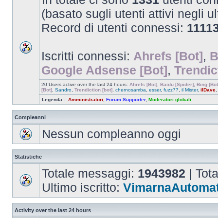
(basato sugli utenti attivi negli u
Record di utenti connessi:
1111
Iscritti connessi:
Ahrefs [Bot]
,
B
Google Adsense [Bot]
,
Trendic
20 Users active over the last 24 hours:
Ahrefs [Bot]
,
Baidu [Spider]
,
Bing [Bot
[Bot]
,
Sandro
,
Trendiction [bot]
,
chernosamba
,
esser
,
fuzz77
,
il Mister
,
ilDave
Legenda ::
Amministratori
,
Forum Supporter
,
Moderatori globali
Compleanni
Nessun compleanno oggi
Statistiche
Totale messaggi:
1943982
| Tot
Ultimo iscritto:
VimarnaAutomat
Activity over the last 24 hours