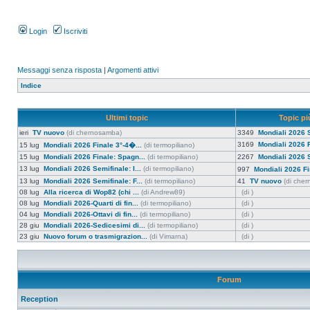
Login
Iscriviti
Messaggi senza risposta
|
Argomenti attivi
Indice
Ultimi topic
Topic più
ieri
TV nuovo
(di chernosamba)
3349
Mondiali 2026 S
3169
Mondiali 2026 F
15 lug
Mondiali 2026 Finale 3°-4�...
(di termopiliano)
15 lug
Mondiali 2026 Finale: Spagn...
(di termopiliano)
2267
Mondiali 2026 S
13 lug
Mondiali 2026 Semifinale: I...
(di termopiliano)
997
Mondiali 2026 Fi
13 lug
Mondiali 2026 Semifinale: F...
(di termopiliano)
41
TV nuovo
(di che
08 lug
Alla ricerca di Wop82 (chi ...
(di Andrew89)
(di )
08 lug
Mondiali 2026-Quarti di fin...
(di termopiliano)
(di )
04 lug
Mondiali 2026-Ottavi di fin...
(di termopiliano)
(di )
28 giu
Mondiali 2026-Sedicesimi di...
(di termopiliano)
(di )
23 giu
Nuovo forum o trasmigrazion...
(di Vimarna)
(di )
Forum
Reception