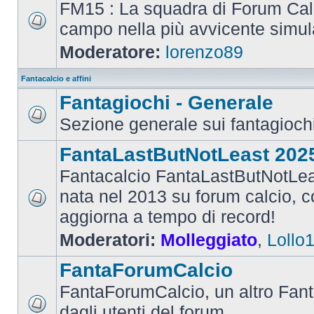
FM15 : La squadra di Forum Cal
campo nella più avvicente simul
Moderatore:
lorenzo89
Fantacalcio e affini
Fantagiochi - Generale
Sezione generale sui fantagioch
FantaLastButNotLeast 202
Fantacalcio FantaLastButNotLea
nata nel 2013 su forum calcio, con
aggiorna a tempo di record!
Moderatori:
Molleggiato
,
Lollo
FantaForumCalcio
FantaForumCalcio, un altro Fant
dagli utenti del forum.