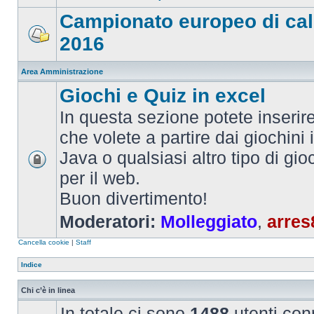
Campionato europeo di cal
2016
Area Amministrazione
Giochi e Quiz in excel
In questa sezione potete inserire 
che volete a partire dai giochini 
Java o qualsiasi altro tipo di gi
per il web.
Buon divertimento!
Moderatori:
Molleggiato
,
arres
Cancella cookie
|
Staff
Indice
Chi c’è in linea
In totale ci sono
1488
utenti conn