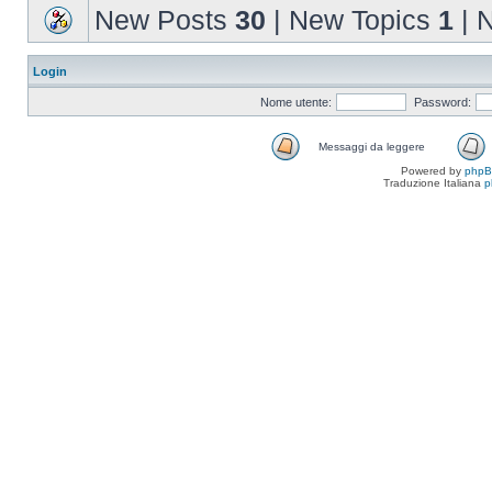
New Posts
30
| New Topics
1
| 
Login
Nome utente:
Password:
Messaggi da leggere
Powered by
php
Traduzione Italiana
p