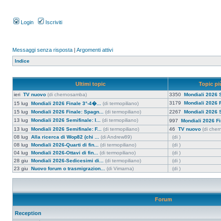
Login
Iscriviti
Messaggi senza risposta
|
Argomenti attivi
Indice
Ultimi topic
Topic più
ieri
TV nuovo
(di chernosamba)
3350
Mondiali 2026 S
3179
Mondiali 2026 F
15 lug
Mondiali 2026 Finale 3°-4�...
(di termopiliano)
15 lug
Mondiali 2026 Finale: Spagn...
(di termopiliano)
2267
Mondiali 2026 S
13 lug
Mondiali 2026 Semifinale: I...
(di termopiliano)
997
Mondiali 2026 Fi
13 lug
Mondiali 2026 Semifinale: F...
(di termopiliano)
46
TV nuovo
(di che
08 lug
Alla ricerca di Wop82 (chi ...
(di Andrew89)
(di )
08 lug
Mondiali 2026-Quarti di fin...
(di termopiliano)
(di )
04 lug
Mondiali 2026-Ottavi di fin...
(di termopiliano)
(di )
28 giu
Mondiali 2026-Sedicesimi di...
(di termopiliano)
(di )
23 giu
Nuovo forum o trasmigrazion...
(di Vimarna)
(di )
Forum
Reception