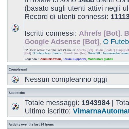
(basato sugli utenti attivi negli u
Record di utenti connessi:
1111
Iscritti connessi:
Ahrefs [Bot]
,
B
Google Adsense [Bot]
,
O Futeb
22 Users active over the last 24 hours:
Ahrefs [Bot]
,
Baidu [Spider]
,
Bing [Bot
[Bot]
,
O Futeboleiro
,
Sandro
,
Trendiction [bot]
,
Xavier98
,
chernosamba
,
esser
Legenda ::
Amministratori
,
Forum Supporter
,
Moderatori globali
Compleanni
Nessun compleanno oggi
Statistiche
Totale messaggi:
1943984
| Tot
Ultimo iscritto:
VimarnaAutomat
Activity over the last 24 hours