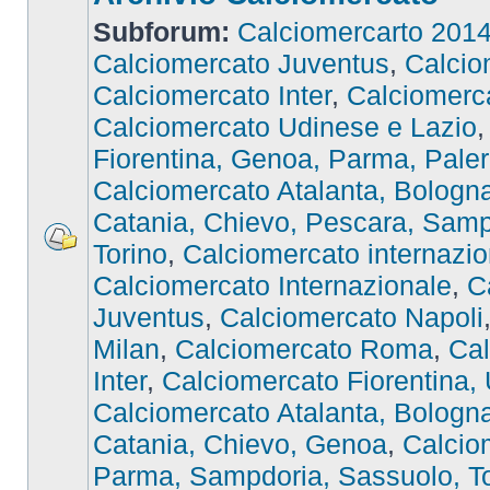
Subforum:
Calciomercarto 201
Calciomercato Juventus
,
Calcio
Calciomercato Inter
,
Calciomer
Calciomercato Udinese e Lazio
Fiorentina, Genoa, Parma, Pale
Calciomercato Atalanta, Bologna,
Catania, Chievo, Pescara, Samp
Torino
,
Calciomercato internazio
Calciomercato Internazionale
,
C
Juventus
,
Calciomercato Napoli
Milan
,
Calciomercato Roma
,
Cal
Inter
,
Calciomercato Fiorentina,
Calciomercato Atalanta, Bologna,
Catania, Chievo, Genoa
,
Calcio
Parma, Sampdoria, Sassuolo, To