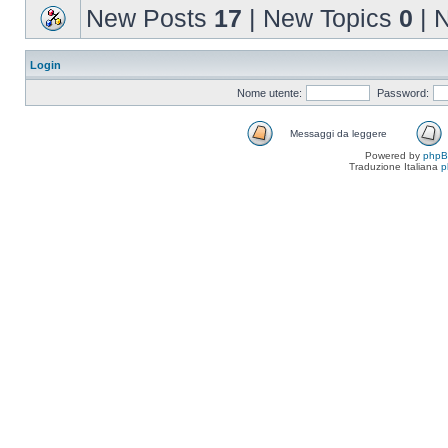
New Posts
17
| New Topics
0
| 
Login
Nome utente:
Password:
Messaggi da leggere
Powered by
php
Traduzione Italiana
p