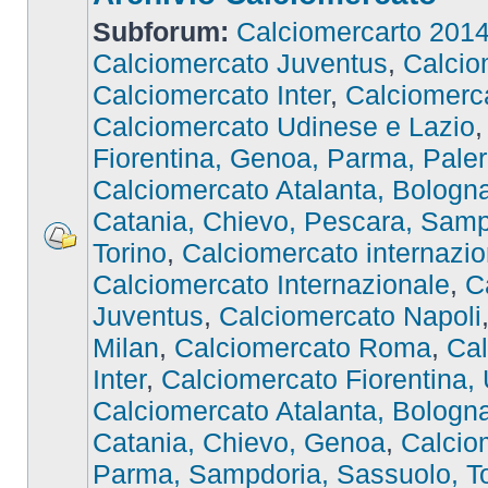
Subforum:
Calciomercarto 201
Calciomercato Juventus
,
Calcio
Calciomercato Inter
,
Calciomer
Calciomercato Udinese e Lazio
Fiorentina, Genoa, Parma, Pale
Calciomercato Atalanta, Bologna,
Catania, Chievo, Pescara, Samp
Torino
,
Calciomercato internazio
Calciomercato Internazionale
,
C
Juventus
,
Calciomercato Napoli
Milan
,
Calciomercato Roma
,
Cal
Inter
,
Calciomercato Fiorentina,
Calciomercato Atalanta, Bologna,
Catania, Chievo, Genoa
,
Calcio
Parma, Sampdoria, Sassuolo, To