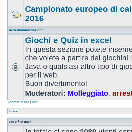
Campionato europeo di cal
2016
Area Amministrazione
Giochi e Quiz in excel
In questa sezione potete inserire 
che volete a partire dai giochini 
Java o qualsiasi altro tipo di gi
per il web.
Buon divertimento!
Moderatori:
Molleggiato
,
arres
Cancella cookie
|
Staff
Indice
Chi c’è in linea
In totale ci sono
1089
utenti conn