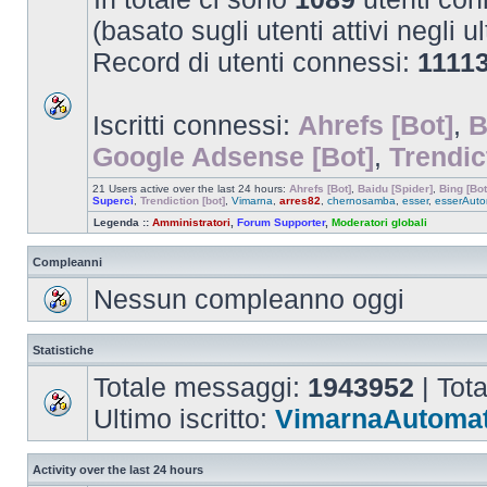
(basato sugli utenti attivi negli u
Record di utenti connessi:
1111
Iscritti connessi:
Ahrefs [Bot]
,
B
Google Adsense [Bot]
,
Trendic
21 Users active over the last 24 hours:
Ahrefs [Bot]
,
Baidu [Spider]
,
Bing [Bot
Supercì
,
Trendiction [bot]
,
Vimarna
,
arres82
,
chernosamba
,
esser
,
esserAuto
Legenda ::
Amministratori
,
Forum Supporter
,
Moderatori globali
Compleanni
Nessun compleanno oggi
Statistiche
Totale messaggi:
1943952
| Tot
Ultimo iscritto:
VimarnaAutomat
Activity over the last 24 hours