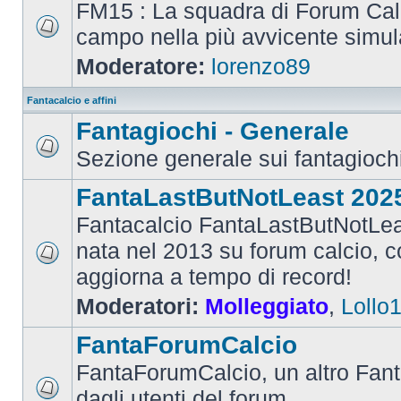
FM15 : La squadra di Forum Cal
campo nella più avvicente simul
Moderatore:
lorenzo89
Fantacalcio e affini
Fantagiochi - Generale
Sezione generale sui fantagioch
FantaLastButNotLeast 202
Fantacalcio FantaLastButNotLea
nata nel 2013 su forum calcio, con
aggiorna a tempo di record!
Moderatori:
Molleggiato
,
Lollo
FantaForumCalcio
FantaForumCalcio, un altro Fant
dagli utenti del forum.