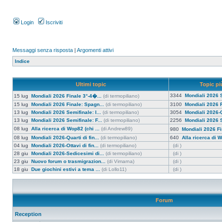
Login
Iscriviti
Messaggi senza risposta
|
Argomenti attivi
Indice
Ultimi topic
Topic più
3344
Mondiali 2026 S
15 lug
Mondiali 2026 Finale 3°-4�...
(di termopiliano)
15 lug
Mondiali 2026 Finale: Spagn...
(di termopiliano)
3100
Mondiali 2026 F
13 lug
Mondiali 2026 Semifinale: I...
(di termopiliano)
3054
Mondiali 2026-Qu
13 lug
Mondiali 2026 Semifinale: F...
(di termopiliano)
2256
Mondiali 2026 S
08 lug
Alla ricerca di Wop82 (chi ...
(di Andrew89)
980
Mondiali 2026 Fi
08 lug
Mondiali 2026-Quarti di fin...
(di termopiliano)
640
Alla ricerca di W
04 lug
Mondiali 2026-Ottavi di fin...
(di termopiliano)
(di )
28 giu
Mondiali 2026-Sedicesimi di...
(di termopiliano)
(di )
23 giu
Nuovo forum o trasmigrazion...
(di Vimarna)
(di )
18 giu
Due giochini estivi a tema ...
(di Lollo11)
(di )
Forum
Reception